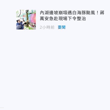
內湖邊坡崩塌遇白海豚颱風！蔣
萬安急赴現場下令整治
2小時前
要聞