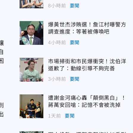
8小時前
要聞
爆黃世杰涉賄選！詹江村曝警方
調查進度：等著被傳喚吧
讓
4小時前
要聞
自
困
市場掃街和市民爆衝突！沈伯洋
道歉了：動線引導不夠完善
3小時前
要聞
遭謝金河痛心轟「顛倒黑白」！
蔣萬安回嗆：記憶不會被洗掉
到
出
1天前
要聞