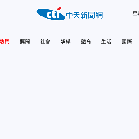
星
熱門
要聞
社會
娛樂
體育
生活
國際