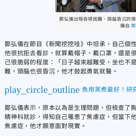
鄭弘儀出現吞嚥困難、頭腦昏沉的情
攝自
鄭
鄭弘儀在節目《新聞挖挖哇》中坦承，自己個
他很抗拒去看診，就算戴帽子、戴口罩，還是
己很脆弱的程度：「日子越來越難受，坐也不
難，頭腦也很昏沉，他才鼓起勇氣就醫。
play_circle_outline
魚用蒸煮最好！研究
鄭弘儀表示，原本以為是生理問題，但檢查了
精神科就診，得知自己罹患了焦慮症，但當下
焦慮症，他才願意面對現實。