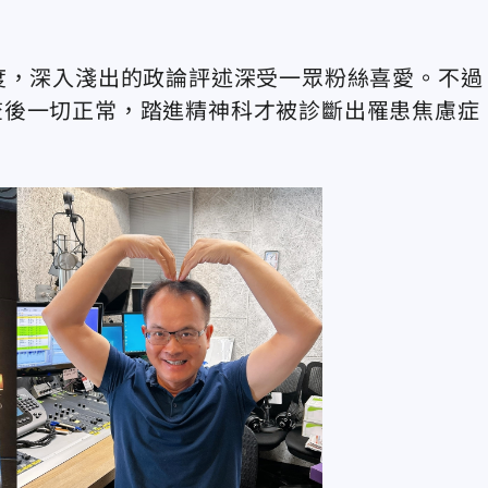
度，深入淺出的政論評述深受一眾粉絲喜愛。不過
查後一切正常，踏進精神科才被診斷出罹患焦慮症