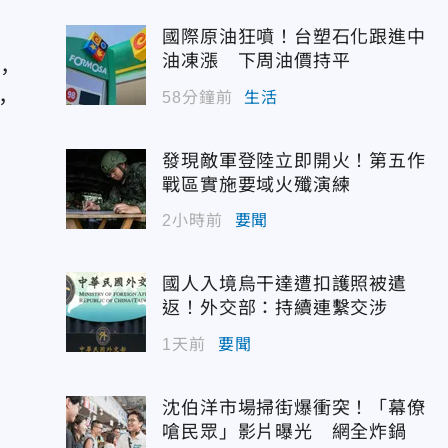
國際原油狂噴！台塑石化跟進中
油凍漲 下周油價持平
，
58分鐘前
生活
，
發現敵軍登陸立即開火！第五作
戰區實施要域火殲演練
2小時前
要聞
國人入境烏干達遭扣護照被遣
返！外交部：持續連繫交涉
1天前
要聞
沈伯洋市場掃街爆衝突！「幕僚
嗆民眾」影片曝光 網全炸鍋