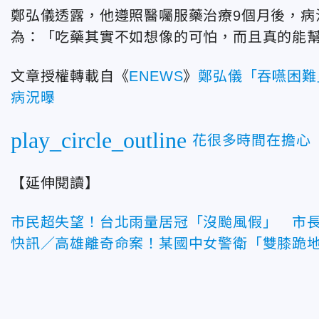
鄭弘儀透露，他遵照醫囑服藥治療9個月後，病
為：「吃藥其實不如想像的可怕，而且真的能
文章授權轉載自《
ENEWS
》
鄭弘儀「吞嚥困難
病況曝
play_circle_outline
花很多時間在擔心 
【延伸閱讀】
市民超失望！台北雨量居冠「沒颱風假」 市
快訊／高雄離奇命案！某國中女警衛「雙膝跪