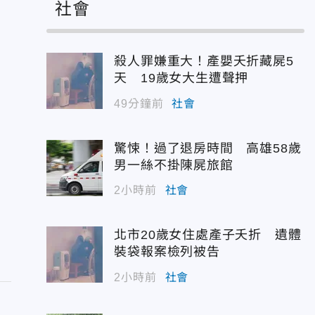
社會
殺人罪嫌重大！產嬰夭折藏屍5
天 19歲女大生遭聲押
49分鐘前
社會
驚悚！過了退房時間 高雄58歲
男一絲不掛陳屍旅館
2小時前
社會
北市20歲女住處產子夭折 遺體
裝袋報案檢列被告
2小時前
社會