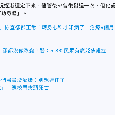
況逐漸穩定下來，儘管後來曾復發過一次，但他
幫助身體」。
」檢查卻都正常！轉身心科才知病了 治療9個月
卻都沒做改變？醫：5-8％民眾有廣泛焦慮症
長們臉書遭灌爆：別想連任了
地」 遭校門夾頭死亡