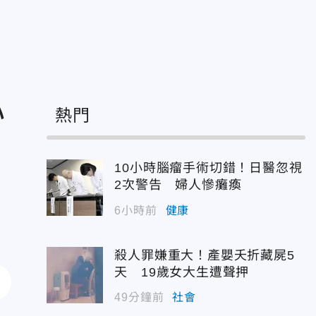
心
熱門
10小時腦瘤手術切錯！日醫忽視
2次警告 婦人慘癱瘓
6小時前
健康
殺人罪嫌重大！產嬰夭折藏屍5
天 19歲女大生遭聲押
49分鐘前
社會