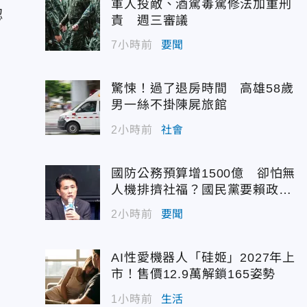
軍人投敵、酒駕毒駕修法加重刑
認
責 週三審議
7小時前
要聞
驚悚！過了退房時間 高雄58歲
男一絲不掛陳屍旅館
2小時前
社會
國防公務預算增1500億 卻怕無
人機排擠社福？國民黨要賴政府
說實話
2小時前
要聞
AI性愛機器人「硅姬」2027年上
市！售價12.9萬解鎖165姿勢
1小時前
生活