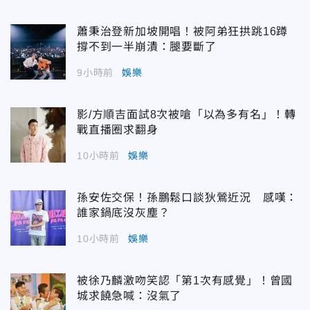
蕭秉治登新加坡開唱！被阿弟狂拱跳16蹲
撐不到一半崩潰：腿要斷了
9小時前
娛樂
影/方順吉面試8次被嗆「以為多有名」！轉
戰直播圈求翻身
10小時前
娛樂
孫安佐交保！孫鵬鬆口談狄鶯近況 感嘆：
誰家鍋底沒灰塵？
10小時前
娛樂
被徐乃麟激吻笑認「第1次有感覺」！曾國
城求饒急喊：沒氣了