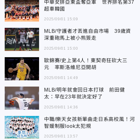
中華女排亞東盃奪亞軍 世界排名第37
超車韓國
2025/09/01 15:09
MLB/守護者才丟進自由市場 39歲資
深重砲馬上被小熊簽走
2025/09/01 15:00
歐錦賽/史上第4人！東契奇狂砍大三
元 率斯洛維尼亞開胡
2025/09/01 14:49
MLB/明年就會回日本打球 前田健
太：早在23年就決定好了
2025/09/01 14:36
中職/樂天女孩新單曲走日系高校風！河
智媛制服look太犯規
2025/09/01 13:57