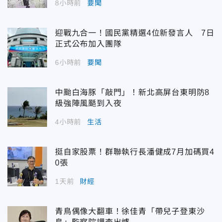
8小時前
要聞
迎戰九合一！國民黨精選4位新發言人 7日
正式公布加入團隊
6小時前
要聞
中颱白海豚「敲門」！新北高屏台東明防8
級強陣風颳到入夜
4小時前
生活
挺自家股票！群聯執行長潘健成7月加碼買4
0張
1天前
財經
青鳥偶像大翻車！徐佳青「帶兒子登東沙