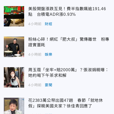
美股開盤漲跌互見！費半指數飆逾191.46
點 台積電ADR漲0.93%
4小時前
財經
粉絲心碎！網紅「肥大叔」驚傳離世 粉專
證實噩耗
4小時前
娛樂
周玉蔻「坐牢+賠2000萬」？張淑娟親曝：
她約喝下午茶求和解
4小時前
要聞
花2383萬公帑出國47趟 春節「就地休
假」探親美國夫家？徐佳青回應了