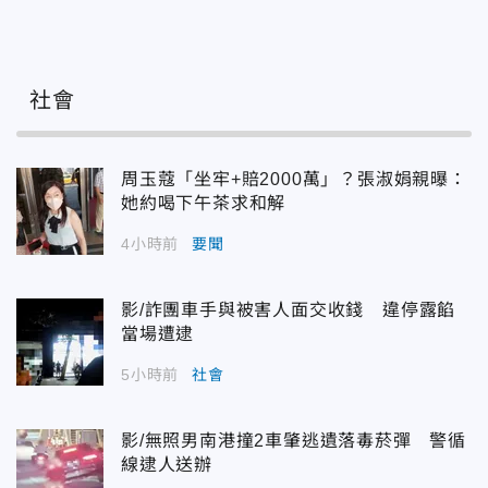
社會
周玉蔻「坐牢+賠2000萬」？張淑娟親曝：
她約喝下午茶求和解
4小時前
要聞
影/詐團車手與被害人面交收錢 違停露餡
當場遭逮
5小時前
社會
影/無照男南港撞2車肇逃遺落毒菸彈 警循
線逮人送辦