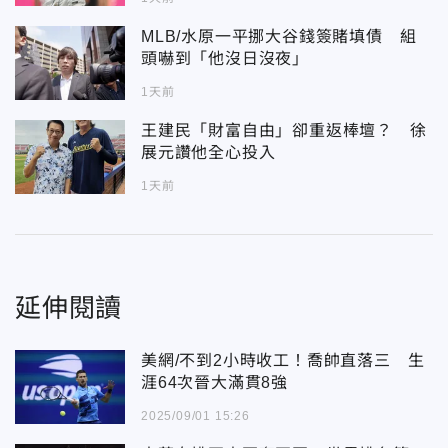
MLB/水原一平挪大谷錢簽賭填債 組
頭嚇到「他沒日沒夜」
1天前
王建民「財富自由」卻重返棒壇？ 徐
展元讚他全心投入
1天前
延伸閱讀
美網/不到2小時收工！喬帥直落三 生
涯64次晉大滿貫8強
2025/09/01 15:26