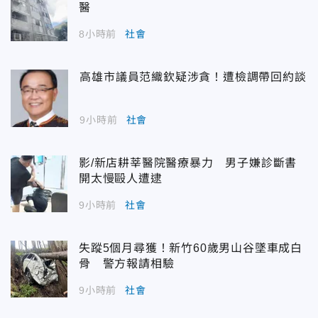
醫
8小時前
社會
高雄市議員范織欽疑涉貪！遭檢調帶回約談
9小時前
社會
影/新店耕莘醫院醫療暴力 男子嫌診斷書
開太慢毆人遭逮
9小時前
社會
失蹤5個月尋獲！新竹60歲男山谷墜車成白
骨 警方報請相驗
9小時前
社會