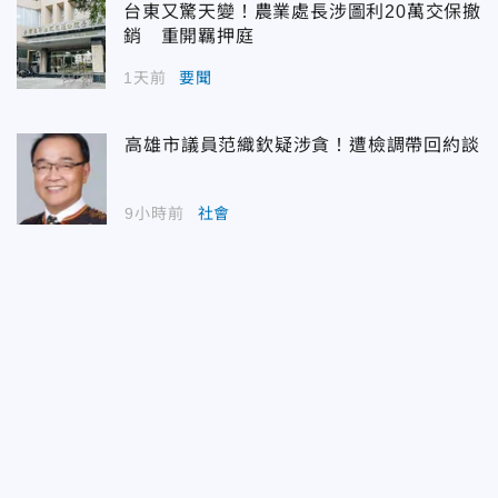
台東又驚天變！農業處長涉圖利20萬交保撤
銷 重開羈押庭
1天前
要聞
高雄市議員范織欽疑涉貪！遭檢調帶回約談
9小時前
社會