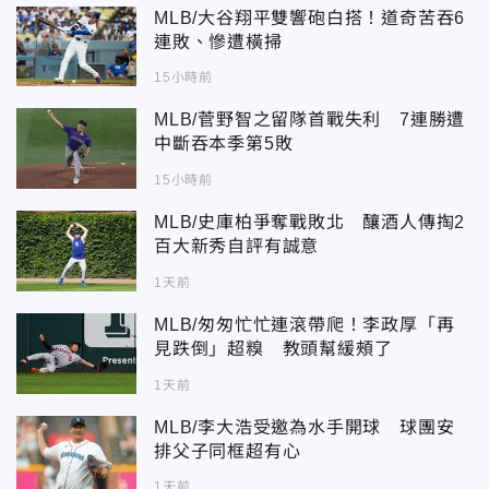
MLB/大谷翔平雙響砲白搭！道奇苦吞6
連敗、慘遭橫掃
15小時前
MLB/菅野智之留隊首戰失利 7連勝遭
中斷吞本季第5敗
15小時前
MLB/史庫柏爭奪戰敗北 釀酒人傳掏2
百大新秀自評有誠意
1天前
MLB/匆匆忙忙連滾帶爬！李政厚「再
見跌倒」超糗 教頭幫緩頰了
1天前
MLB/李大浩受邀為水手開球 球團安
排父子同框超有心
1天前