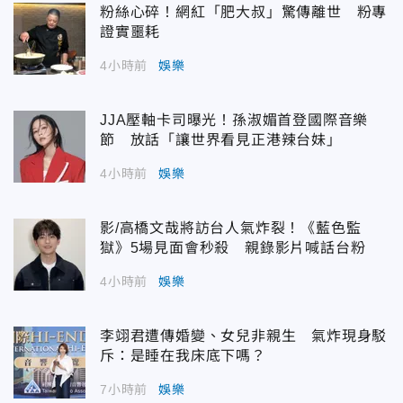
粉絲心碎！網紅「肥大叔」驚傳離世 粉專
證實噩耗
4小時前
娛樂
JJA壓軸卡司曝光！孫淑媚首登國際音樂
節 放話「讓世界看見正港辣台妹」
4小時前
娛樂
影/高橋文哉將訪台人氣炸裂！《藍色監
獄》5場見面會秒殺 親錄影片喊話台粉
4小時前
娛樂
李翊君遭傳婚變、女兒非親生 氣炸現身駁
斥：是睡在我床底下嗎？
7小時前
娛樂