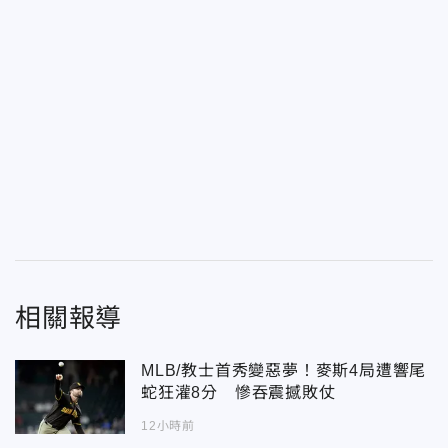
相關報導
MLB/教士首秀變惡夢！麥斯4局遭響尾
蛇狂灌8分 慘吞震撼敗仗
12小時前