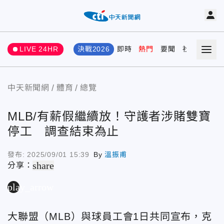
LIVE 24HR
決戰2026
即時
熱門
要聞
社會
娛樂
中天新聞網
體育
總覽
MLB/有薪假繼續放！守護者涉賭雙寶
停工 調查結束為止
發布:
2025/09/01 15:39
By
溫振甫
share
分享：
play_arrow
大聯盟（MLB）與球員工會1日共同宣布，克