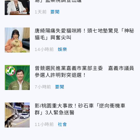
島」監察院調查出爐
1天前
要聞
唐綺陽痛失愛貓咪將！頭七地墊驚見「神秘
貓毛」興奮尖叫
14小時前
娛樂
曾競選民進黨嘉義市黨部主委 嘉義市議員
參選人許明對突退選！
7小時前
要聞
影/桃園重大事故！砂石車「逆向衝機車
群」3人緊急送醫
11小時前
社會