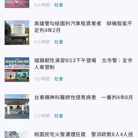
5小時前
社會
高雄警勾結圖利汽車租賃業者 辯稱智能不
足判4年2月
6小時前
社會
城鎮韌性演習8/13下午登場 北市警：全市
人車管制
7小時前
社會
台東精神科醫師性侵男病患 一審判4年8月
7小時前
社會
桃園民宅火警濃煙狂竄 警消疏散8人4人送