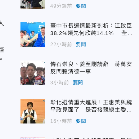
49分鐘前
要聞
人
臺中市長選情最新剖析：江啟臣
38.2%領先何欣純14.1% 全世
代支持度全面居首
22小時前
要聞
經
。
傳石崇良、姜至剛請辭 蔣萬安
反問賴清德一事
3小時前
要聞
彰化選情重大進展！王惠美與魏
平政見面了 是否接競總主委態
度曝光
16小時前
要聞