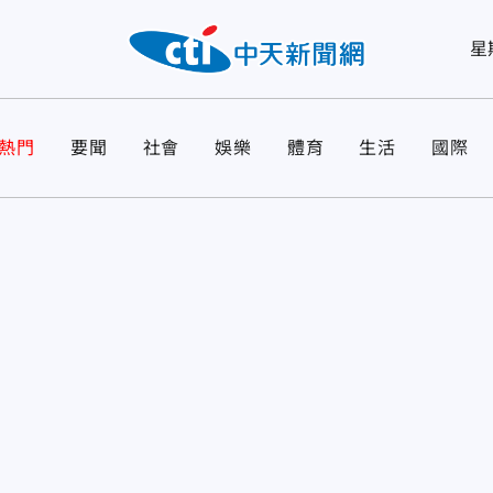
星
熱門
要聞
社會
娛樂
體育
生活
國際