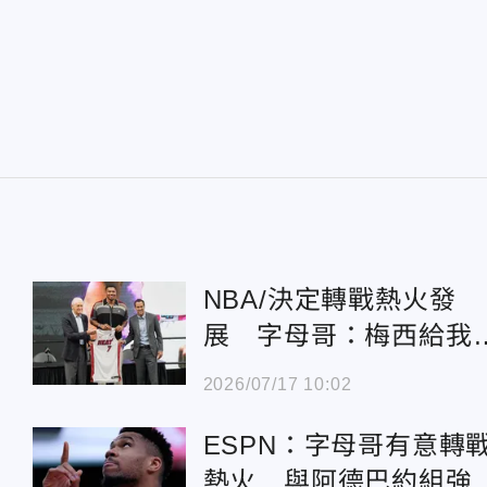
NBA/決定轉戰熱火發
展 字母哥：梅西給我
氣迎接新挑戰
2026/07/17 10:02
ESPN：字母哥有意轉
熱火 與阿德巴約組強