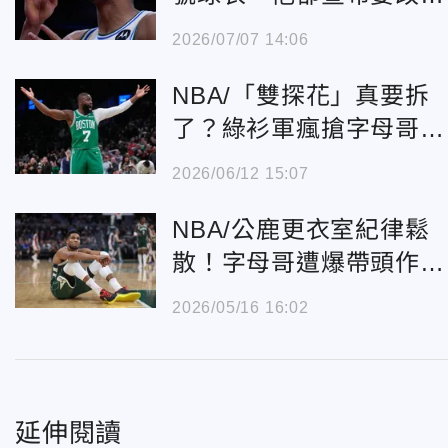
7號
2026/07/07 14:06
NBA/「雙探花」真要拆
了？綠衫軍瘋搶字母哥
布朗恐成交易籌碼
2026/06/12 15:07
NBA/公鹿更衣室紀律鬆
散！字母哥遭爆帶頭作
亂 被點名是遲到王
2026/05/16 16:02
延伸閱讀