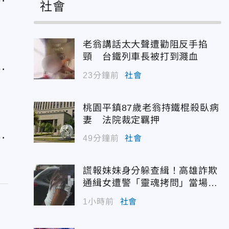
社會
老翁講話太大聲遭勸阻反手掐
頸 台鐵列車長被打到濺血
曝
23分鐘前
社會
桃園平鎮87歲老翁持鐵棍殺臥病
妻 法院裁定羈押
：
49分鐘前
社會
謊報妹妹身分躲查緝！高雄詐欺
通緝女遭警「靈魂拷問」當場認
栽
1小時前
社會