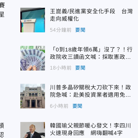
賽
王崑義/民進黨安全化手段 台灣
星
走向威權化
54分鐘前
要聞
「0到18歲年領6萬」沒了？！行
政院收三讀函文喊：採取憲政作
為
18小時前
要聞
進
分
川普多晶矽關稅大刀砍下來！政
院急喊：赴美投資業者適用免稅
配額
6小時前
要聞
頓
韓國瑜父親節暖心發文！李四川
火速現身回應 網嗨翻喊4字
認