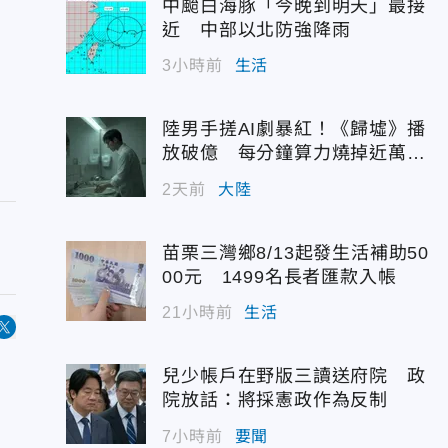
中颱白海豚「今晚到明天」最接
近 中部以北防強降雨
3小時前
生活
陸男手搓AI劇暴紅！《歸墟》播
放破億 每分鐘算力燒掉近萬台
幣
2天前
大陸
苗栗三灣鄉8/13起發生活補助50
00元 1499名長者匯款入帳
21小時前
生活
兒少帳戶在野版三讀送府院 政
院放話：將採憲政作為反制
7小時前
要聞