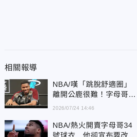
相關報導
NBA/嘆「跳脫舒適圈」
離開公鹿很難！字母哥：
未來願接納我的話想回去
2026/07/24 14:46
NBA/熱火開賣字母哥34
號球衣 他卻宣布要改穿