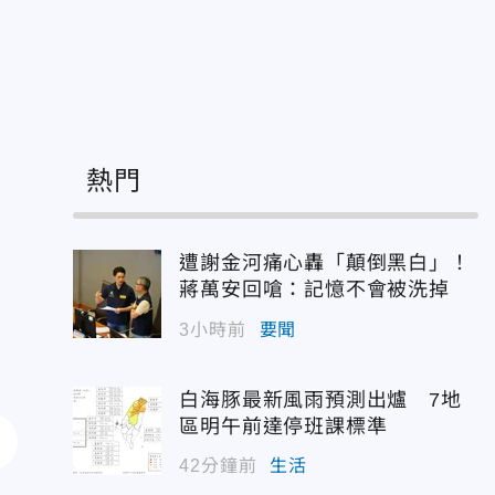
熱門
遭謝金河痛心轟「顛倒黑白」！
蔣萬安回嗆：記憶不會被洗掉
3小時前
要聞
白海豚最新風雨預測出爐 7地
區明午前達停班課標準
42分鐘前
生活