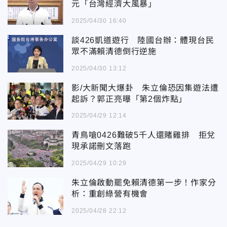
元「台灣經濟大風暴」
2025/04/30 16:40
談426凱道遊行 陸國台辦：體現台民
眾不滿賴清德倒行逆施
2025/04/30 13:12
影/大新聞大爆卦 朱立倫恐因集遊法遭
起訴？郭正亮曝「第2個炸點」
2025/04/29 12:14
青鳥嗆0426難破5千人還賭雞排 拒兌
現承諾刪文落跑
2025/04/29 10:29
朱立倫啟動罷免賴清德第一步！作家分
析：重創綠營有機會
2025/04/28 22:12