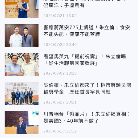
佀廣洋：子虛烏有
2026/07/21 13:02
響應蔣萬安725上凱道！朱立倫：食安
不能失能、健康不能蓋牌
2026/07/20 20:40
看望馬英九「提前祝壽」！朱立倫曝
「從生活聊到國家發展」
2026/07/09 18:20
吳伯雄、朱立倫都來了！桃市府頒吳鴻
麟獎學金 歷任首長罕見同框
2026/06/27 20:21
川普稱台「偷晶片」！朱立倫揭真相：
是美國3、40年前不做了
2026/06/18 21:12