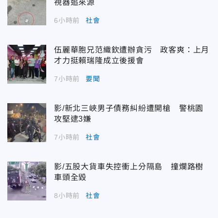
視器追來源
6小時前
社會
伍麗華胞兄范織欽遭辦貪污 政客爽：上月
才力挺賴瑞隆成立後援會
7小時前
要聞
影/新北三峽男子債務糾紛遭開槍 警桃園
攻堅逮3嫌
7小時前
社會
影/五股大貨車失控衝上分隔島 撞爛路樹
車頭全毀
8小時前
社會