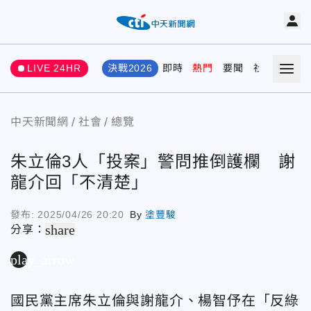
LIVE 24HR
決戰2026
即時
熱門
要聞
社會
娛樂
中天新聞網
社會
總覽
朱立倫3人「投案」警問推倒護欄 謝
龍介回「不清楚」
發布:
2025/04/26 20:20
By
塗豐駿
share
分享：
play_arrow
國民黨主席朱立倫與謝龍介、楊智伃在「反綠