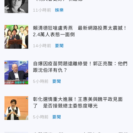
11小時前
娛樂
賴清德狂嗆盧秀燕 最新網路投票太震撼！
2.4萬人表態一面倒
14小時前
要聞
自爆因疫苗問題遠離綠營！郭正亮酸：他們
跟沈伯洋有仇？
5小時前
要聞
彰化選情重大進展！王惠美與魏平政見面
了 是否接競總主委態度曝光
5小時前
要聞