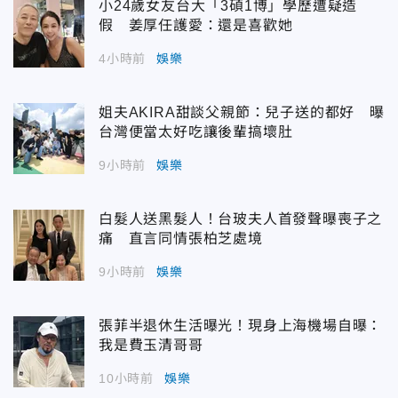
小24歲女友台大「3碩1博」學歷遭疑造
假 姜厚任護愛：還是喜歡她
4小時前
娛樂
姐夫AKIRA甜談父親節：兒子送的都好 曝
台灣便當太好吃讓後輩搞壞肚
9小時前
娛樂
白髮人送黑髮人！台玻夫人首發聲曝喪子之
痛 直言同情張柏芝處境
9小時前
娛樂
張菲半退休生活曝光！現身上海機場自曝：
我是費玉清哥哥
10小時前
娛樂