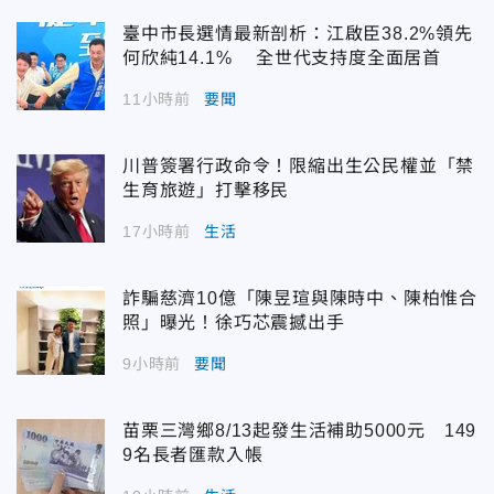
臺中市長選情最新剖析：江啟臣38.2%領先
何欣純14.1% 全世代支持度全面居首
11小時前
要聞
川普簽署行政命令！限縮出生公民權並「禁
生育旅遊」打擊移民
17小時前
生活
詐騙慈濟10億「陳昱瑄與陳時中、陳柏惟合
照」曝光！徐巧芯震撼出手
9小時前
要聞
苗栗三灣鄉8/13起發生活補助5000元 149
9名長者匯款入帳