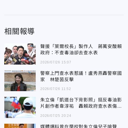
相關報導
聲援「萊爾校長」製作人 蔣萬安酸賴
政府：不查毒油卻去查水表
2026/07/26 15:07
警察上門查水表惹議！盧秀燕轟警察國
家 林楚茵反擊
2026/07/26 11:52
朱立倫「凱道台下背影照」挺反毒油影
片創作者韋淳祐 轟賴政府查水表傷害
民主
2026/07/25 20:24
媒體爆料曾在學校對朱立倫兒子嗆聲