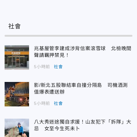
社會
兆基屋管李建成涉背信案滾雪球 北檢晚間
聲請羈押禁見！
5小時前
社會
影/新北五股聯結車自撞分隔島 司機酒測
值爆表遭送辦
5小時前
社會
八大秀迷途獨自求援！山友犯下「拆隊」大
忌 女至今生死未卜