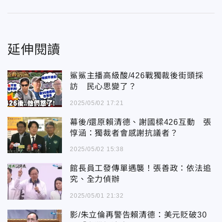
延伸閱讀
鯊鯊主播高級酸/426戰獨裁後街頭採
訪 民心思變了？
2025/05/02 17:21
幕後/還原賴清德、謝國樑426互動 張
惇涵：獨裁者會感謝抗議者？
2025/05/02 15:38
館長員工發傳單遇襲！張善政：依法追
究、全力偵辦
2025/05/01 21:32
影/朱立倫再警告賴清德：美元貶破30