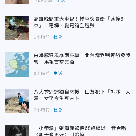
10小時前
生活
高雄晚間重大車禍！轎車突暴衝「連撞6
車」 電桿、變電箱全遭殃
6小時前
社會
白海豚狂風暴雨夾擊！北台灣剉咧等恐發陸
警 馬祖首當其衝
9小時前
生活
八大秀迷途獨自求援！山友犯下「拆隊」大
忌 女至今生死未卜
6小時前
社會
「小秦漢」張海漢驚傳68歲驟逝 昔合唱
〈明天會更好〉引追憶