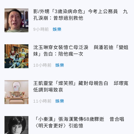
影/外甥「3歲染病命危」今考上公務員 九
孔淚崩：曾想過別救他
9小時前
娛樂
沈玉琳穿女裝憶亡母泛淚 與潘若迪「變姐
妹」告白：陪他瘋一次
10小時前
娛樂
王凱靈堂「燦笑照」藏對母親告白 邱瓈寬
低調到場致哀
11小時前
娛樂
「小秦漢」張海漢驚傳68歲驟逝 昔合唱
〈明天會更好〉引追憶