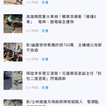
6小時前
社會
高雄晚間重大車禍！轎車突暴衝「連撞6
車」 電桿、變電箱全遭殃
6小時前
社會
影/幽靈勞保集團詐撈700萬 主嫌連父母都
不放過
6小時前
社會
噁碰李多慧又酒駕！花蓮鄉長室副主任「抓
包二度酒駕」閃電請辭
6小時前
社會
影/士林路邊天降麻將牌險砸路人 警調監