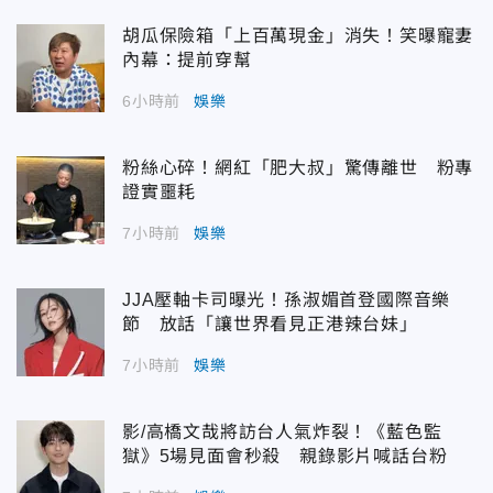
胡瓜保險箱「上百萬現金」消失！笑曝寵妻
內幕：提前穿幫
6小時前
娛樂
粉絲心碎！網紅「肥大叔」驚傳離世 粉專
證實噩耗
7小時前
娛樂
JJA壓軸卡司曝光！孫淑媚首登國際音樂
節 放話「讓世界看見正港辣台妹」
7小時前
娛樂
影/高橋文哉將訪台人氣炸裂！《藍色監
獄》5場見面會秒殺 親錄影片喊話台粉