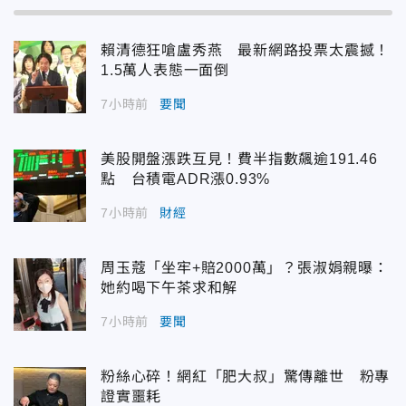
賴清德狂嗆盧秀燕 最新網路投票太震撼！
1.5萬人表態一面倒
7小時前
要聞
美股開盤漲跌互見！費半指數飆逾191.46
點 台積電ADR漲0.93%
7小時前
財經
周玉蔻「坐牢+賠2000萬」？張淑娟親曝：
她約喝下午茶求和解
7小時前
要聞
粉絲心碎！網紅「肥大叔」驚傳離世 粉專
證實噩耗