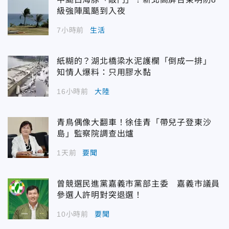
級強陣風颳到入夜
7小時前
生活
紙糊的？湖北橋梁水泥護欄「倒成一排」
知情人爆料：只用膠水黏
16小時前
大陸
青鳥偶像大翻車！徐佳青「帶兒子登東沙
島」監察院調查出爐
1天前
要聞
曾競選民進黨嘉義市黨部主委 嘉義市議員
參選人許明對突退選！
10小時前
要聞