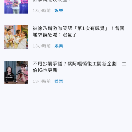
13小時前
娛樂
被徐乃麟激吻笑認「第1次有感覺」！曾國
城求饒急喊：沒氣了
13小時前
娛樂
不甩抄襲爭議？蔡阿嘎悄復工開新企劃 二
伯IG也更新
13小時前
娛樂