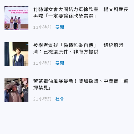
竹縣婦女會大團結力挺徐欣瑩 楊文科縣長
再喊「一定要讓徐欣瑩當選」
13小時前
要聞
被學者質疑「偽造監委自傳」 總統府澄
清：已檢還原件、非府方提供
11小時前
要聞
苦茶毒油風暴最新！威加採購、中間商「羈
押禁見」
21小時前
社會