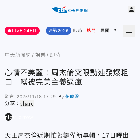
LIVE 24HR
決戰2026
即時
熱門
要聞
社會
娛樂
中天新聞網
娛樂
即時
心情不美麗！周杰倫突限動連發爆粗
口 嘆被完美主義逼瘋
發布:
2025/11/18 17:29
By
伍映澄
share
分享：
play_arrow
天王周杰倫近期忙著籌備新專輯，17日曬出