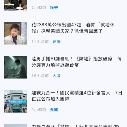
7小時前
娛樂
花2383萬公帑出國47趟 春節「就地休
假」探親美國夫家？徐佳青回應了
11小時前
要聞
陸男手搓AI劇暴紅！《歸墟》播放破億 每
分鐘算力燒掉近萬台幣
16小時前
大陸
迎戰九合一！國民黨精選4位新發言人 7日
正式公布加入團隊
9小時前
要聞
中颱白海豚「敲門」！新北高屏台東明防8