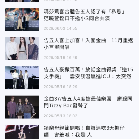
瑪莎驚喜合體告五人認了有「私慾」
范曉萱鬆口不邀小S同台共演
2026/06/03 14:55
告五人喜上加喜！入圍金曲 11月重返
小巨蛋開唱
2026/05/19 16:49
告五人豪撒百萬！放話金曲得獎「送15
支手機」 雲安談温嵐進ICU：太突然
2026/05/16 18:29
金曲37/告五人4度搶最佳樂團 廝殺同
門Tizzy Bac發聲了
2026/05/13 18:02
頌樂母親節開唱！自爆連吃3天擔仔
麵 害羞喊：我是I人