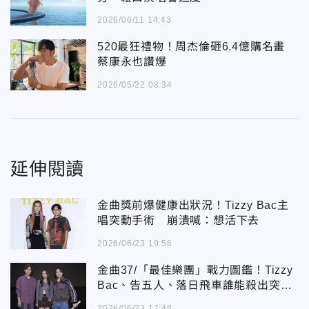
2026/06/11 14:43
520最狂禮物！周杰倫砸6.4億購名畫
蔡康永也讚爆
2026/05/22 08:34
延伸閱讀
金曲獎前爆健康出狀況！Tizzy Bac主
唱突動手術 崩潰喊：想活下去
2026/06/23 19:56
金曲37/「最佳樂團」戰力圖鑑！Tizzy
Bac、告五人、落日飛車誰能殺出突
圍？
2026/06/23 17:48