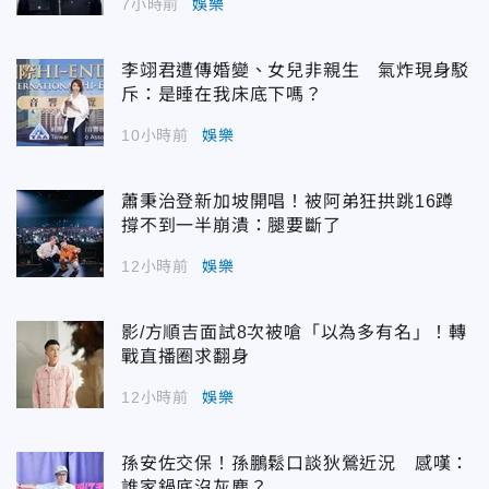
7小時前
娛樂
李翊君遭傳婚變、女兒非親生 氣炸現身駁
斥：是睡在我床底下嗎？
10小時前
娛樂
蕭秉治登新加坡開唱！被阿弟狂拱跳16蹲
撐不到一半崩潰：腿要斷了
12小時前
娛樂
影/方順吉面試8次被嗆「以為多有名」！轉
戰直播圈求翻身
12小時前
娛樂
孫安佐交保！孫鵬鬆口談狄鶯近況 感嘆：
誰家鍋底沒灰塵？