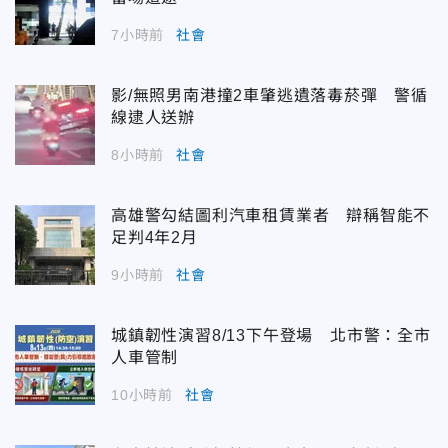
7小時前
社會
影/無照男南港撞2車肇逃遺落毒菸彈 警循
線逮人送辦
8小時前
社會
高雄警勾結圖利汽車租賃業者 辯稱智能不
足判4年2月
9小時前
社會
城鎮韌性演習8/13下午登場 北市警：全市
人車管制
10小時前
社會