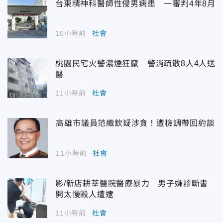
台東精神科醫師性侵男病患 一審判4年8月
10小時前
社會
桃園民宅火警濃煙狂竄 警消疏散8人4人送
醫
11小時前
社會
高雄市議員范織欽疑涉貪！遭檢調帶回約談
11小時前
社會
影/新店耕莘醫院醫療暴力 男子嫌診斷書
開太慢毆人遭逮
11小時前
社會