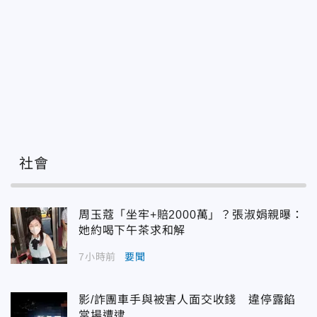
社會
周玉蔻「坐牢+賠2000萬」？張淑娟親曝：
她約喝下午茶求和解
7小時前
要聞
影/詐團車手與被害人面交收錢 違停露餡
當場遭逮