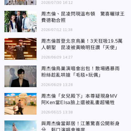
2026/07/30 16:12
周杰倫、昆凌閃現溫布頓 驚喜曬球王
費德勒合照
2026/07/12 11:38
周杰倫首登北京鳥巢！3天狂吸19.5萬
人朝聖 昆凌被黃曉明狂讚「天使」
2026/06/29 14:27
周杰倫鳥巢演唱會出包！散場遇暴雨
粉絲趁亂哄搶「毛毯+玩偶」
2026/06/29 13:28
周杰倫「女兒殿下」本尊疑現身MV
阿Ken當Elsa臉上還被亂畫超犧牲
2026/06/15 13:38
與周杰倫當鄰居！江蕙驚喜公開新身
分 鬆口演唱會進度