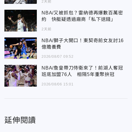
2天前
NBA/又被抓包？雷納德再爆數百萬密
約 快艇疑透過廠商「私下送錢」
2天前
NBA/獅子大開口！東契奇前女友討16
億贍養費
2026/08/07 09:52
NBA/詹皇帶刀侍衛來了！前湖人奪冠
班底加盟76人 相隔5年重聚拚冠
2026/08/06 15:01
延伸閱讀