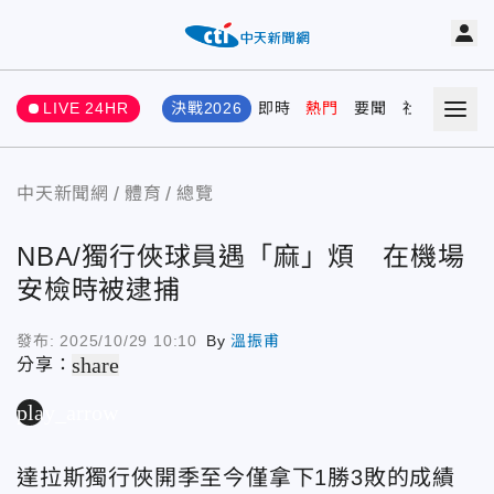
LIVE 24HR
決戰2026
即時
熱門
要聞
社會
娛樂
中天新聞網
體育
總覽
NBA/獨行俠球員遇「麻」煩 在機場
安檢時被逮捕
發布:
2025/10/29 10:10
By
溫振甫
share
分享：
play_arrow
達拉斯獨行俠開季至今僅拿下1勝3敗的成績