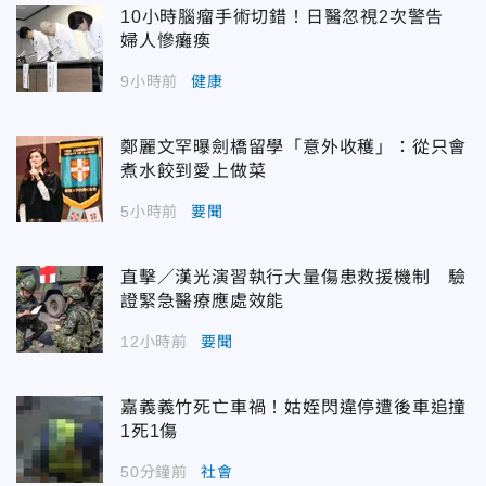
10小時腦瘤手術切錯！日醫忽視2次警告
婦人慘癱瘓
9小時前
健康
鄭麗文罕曝劍橋留學「意外收穫」：從只會
煮水餃到愛上做菜
5小時前
要聞
直擊／漢光演習執行大量傷患救援機制 驗
證緊急醫療應處效能
12小時前
要聞
嘉義義竹死亡車禍！姑姪閃違停遭後車追撞
1死1傷
50分鐘前
社會