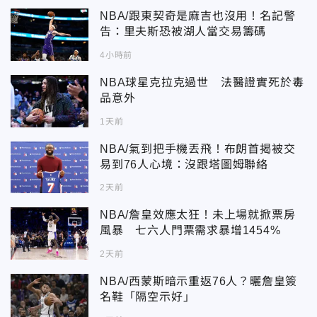
NBA/跟東契奇是麻吉也沒用！名記警
告：里夫斯恐被湖人當交易籌碼
4小時前
NBA球星克拉克過世 法醫證實死於毒
品意外
1天前
NBA/氣到把手機丟飛！布朗首揭被交
易到76人心境：沒跟塔圖姆聯絡
2天前
NBA/詹皇效應太狂！未上場就掀票房
風暴 七六人門票需求暴增1454%
2天前
NBA/西蒙斯暗示重返76人？曬詹皇簽
名鞋「隔空示好」