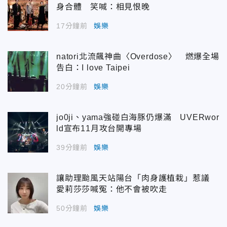
身合體 笑喊：相見恨晚
17分鐘前
娛樂
natori北流飆神曲〈Overdose〉 燃爆全場
告白：I love Taipei
20分鐘前
娛樂
jo0ji、yama強碰白海豚仍爆滿 UVERwor
ld宣布11月攻台開專場
39分鐘前
娛樂
讓助理颱風天站陽台「肉身護植栽」惹議
愛莉莎莎喊冤：他不會被吹走
50分鐘前
娛樂