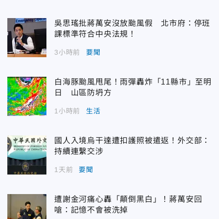
吳思瑤批蔣萬安沒放颱風假 北市府：停班
課標準符合中央法規！
3小時前
要聞
白海豚颱風甩尾！雨彈轟炸「11縣市」至明
日 山區防坍方
1小時前
生活
國人入境烏干達遭扣護照被遣返！外交部：
持續連繫交涉
1天前
要聞
遭謝金河痛心轟「顛倒黑白」！蔣萬安回
嗆：記憶不會被洗掉