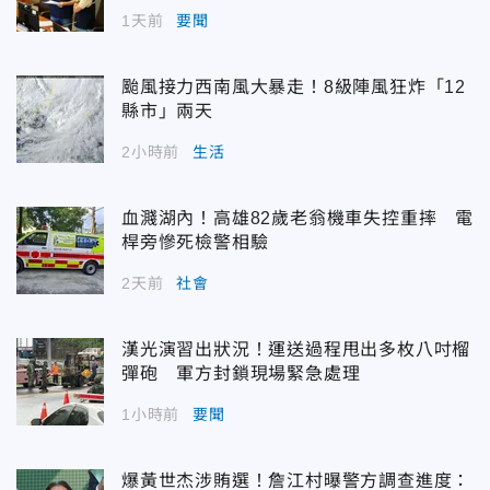
1天前
要聞
颱風接力西南風大暴走！8級陣風狂炸「12
縣市」兩天
2小時前
生活
血濺湖內！高雄82歲老翁機車失控重摔 電
桿旁慘死檢警相驗
2天前
社會
漢光演習出狀況！運送過程甩出多枚八吋榴
彈砲 軍方封鎖現場緊急處理
1小時前
要聞
爆黃世杰涉賄選！詹江村曝警方調查進度：