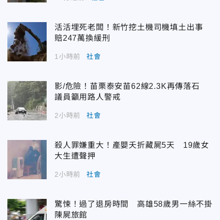
活活埋死老闆！新竹挖土機司機填土出事
賠247萬換緩刑
1小時前
社會
影/危險！苗栗泰安苗62線2.3K再傳落石
議員籲用路人警戒
2小時前
社會
殺人罪嫌重大！產嬰夭折藏屍5天 19歲女
大生遭聲押
2小時前
社會
驚悚！過了退房時間 高雄58歲男一絲不掛
陳屍旅館