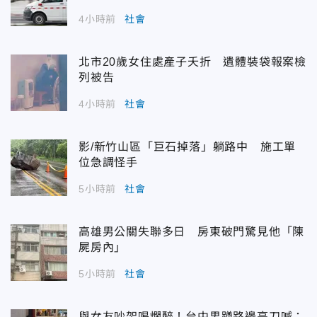
4小時前
社會
北市20歲女住處產子夭折 遺體裝袋報案檢
列被告
4小時前
社會
影/新竹山區「巨石掉落」躺路中 施工單
位急調怪手
5小時前
社會
高雄男公關失聯多日 房東破門驚見他「陳
屍房內」
5小時前
社會
與女友吵架喝爛醉！台中男蹲路邊亮刀喊：