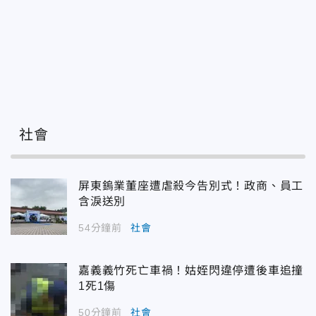
社會
屏東鎢業董座遭虐殺今告別式！政商、員工
含淚送別
54分鐘前
社會
嘉義義竹死亡車禍！姑姪閃違停遭後車追撞
1死1傷
50分鐘前
社會