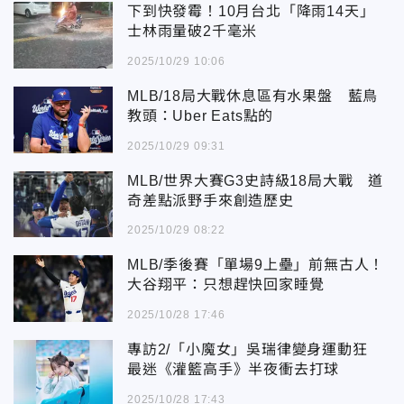
下到快發霉！10月台北「降雨14天」
士林雨量破2千毫米
2025/10/29 10:06
MLB/18局大戰休息區有水果盤 藍鳥
教頭：Uber Eats點的
2025/10/29 09:31
MLB/世界大賽G3史詩級18局大戰 道
奇差點派野手來創造歷史
2025/10/29 08:22
MLB/季後賽「單場9上壘」前無古人！
大谷翔平：只想趕快回家睡覺
2025/10/28 17:46
專訪2/「小魔女」吳瑞律變身運動狂
最迷《灌籃高手》半夜衝去打球
2025/10/28 17:43