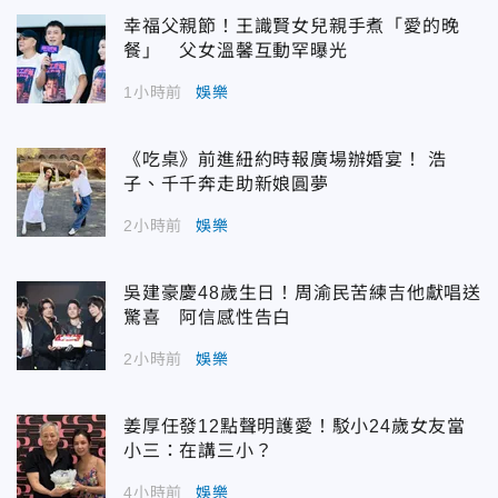
幸福父親節！王識賢女兒親手煮「愛的晚
餐」 父女溫馨互動罕曝光
1小時前
娛樂
《吃桌》前進紐約時報廣場辦婚宴！ 浩
子、千千奔走助新娘圓夢
2小時前
娛樂
吳建豪慶48歲生日！周渝民苦練吉他獻唱送
驚喜 阿信感性告白
2小時前
娛樂
姜厚任發12點聲明護愛！駁小24歲女友當
小三：在講三小？
4小時前
娛樂