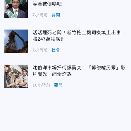
等著被傳喚吧
7小時前
要聞
活活埋死老闆！新竹挖土機司機填土出事
賠247萬換緩刑
1小時前
社會
沈伯洋市場掃街爆衝突！「幕僚嗆民眾」影
片曝光 網全炸鍋
10小時前
要聞