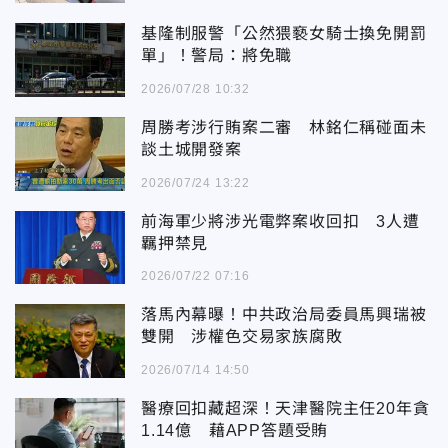
基隆制服警「公然猥褻女騎士換免開罰
單」！警局：將免職
2026/07/28 10:32
周勝考涉行賄案二審 林銘仁稱碰面未
談土城開發案
2026/07/24 13:22
前海軍少將涉光電弊案收回扣 3人遭
羈押禁見
2026/07/22 07:16
落馬內幕曝！中共政治局委員馬興瑞被
雙開 涉權色交易家族腐敗
2026/07/14 14:50
醫療回扣藏超深！天津醫院主任20年貪
1.14億 藉APP答題受賄