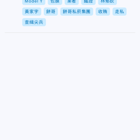
Model Y
包膜
業者
鐵證
林郁欽
黃家宇
餅哥
餅哥私菸集團
收賄
走私
查緝尖兵