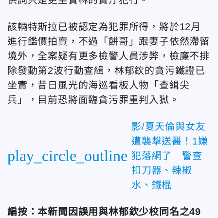
供詞只是更坐實林的貪汙犯行。
該輛特斯拉已被認定為犯罪所得，將於12月
進行鑑價拍賣，不過「餅哥」跟妻子依然滯留
境外，全案疑有更多檢警人員涉弊，檢廉不排
除發動第2波行動查緝，林郁欽的貪污鐵證已
坐實，昔日風光的海巡看板人物「查緝尖
兵」，目前恐將面臨貪污罪重判入獄。
影/夏天倫與女友
遭襲擊送醫！1嫌
play_circle_outline
犯落網了 警查
扣刀器、辣椒
水、鐵棍
編按：本新聞因誤用與林郁欽少校同名之49