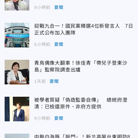
9小時前
要聞
迎戰九合一！國民黨精選4位新發言人 7日
正式公布加入團隊
6小時前
要聞
青鳥偶像大翻車！徐佳青「帶兒子登東沙
島」監察院調查出爐
1天前
要聞
被學者質疑「偽造監委自傳」 總統府澄
清：已檢還原件、非府方提供
9小時前
要聞
中颱白海豚「敲門」！新北高屏台東明防8