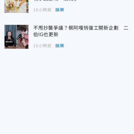
10小時前
娛樂
不甩抄襲爭議？蔡阿嘎悄復工開新企劃 二
伯IG也更新
10小時前
娛樂