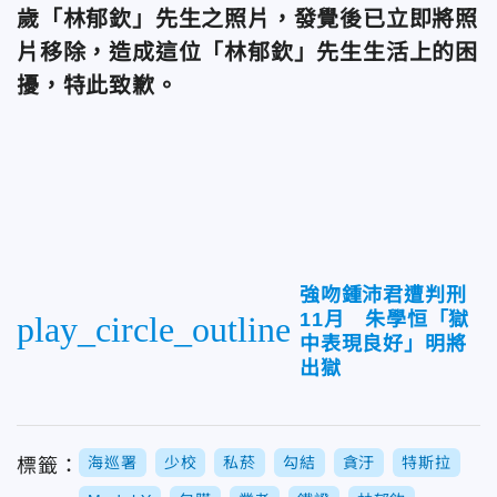
歲「林郁欽」先生之照片，發覺後已立即將照
片移除，造成這位「林郁欽」先生生活上的困
擾，特此致歉。
強吻鍾沛君遭判刑
11月 朱學恒「獄
play_circle_outline
中表現良好」明將
出獄
海巡署
少校
私菸
勾結
貪汙
特斯拉
標籤：