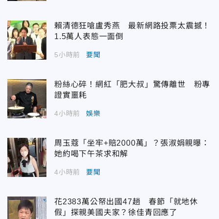
賴清德狂嗆盧秀燕 最新網路投票太震撼！
1.5萬人表態一面倒
5小時前
要聞
粉絲心碎！網紅「肥大叔」驚傳離世 粉專
證實噩耗
4小時前
娛樂
周玉蔻「坐牢+賠2000萬」？張淑娟親曝：
她約喝下午茶求和解
4小時前
要聞
花2383萬公帑出國47趟 春節「就地休
假」探親美國夫家？徐佳青回應了