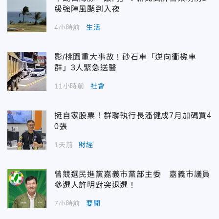
級強陣風颳到入夜
4小時前
生活
影/桃園重大事故！砂石車「逆向衝機車
群」3人緊急送醫
11小時前
社會
挺自家股票！群聯執行長潘健成7月加碼買4
0張
1天前
財經
曾競選民進黨嘉義市黨部主委 嘉義市議員
參選人許明對突退選！
7小時前
要聞