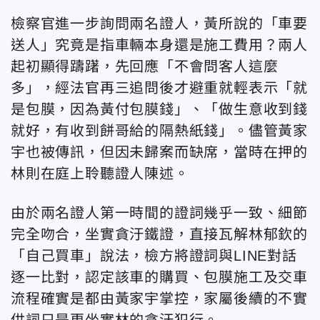
檢察官進一步詢問兩名證人，黃所說的「車要
送人」究竟是指車輛本身還是施工費用？兩人
起初顯得躊躇，先回應「不會問客人這麼
多」，經法官再三追問後才避重就輕表示「就
是包膜，因為黃付包膜錢」、「做生意收到錢
就好，有收到餅哥給的隔熱紙錢」。儘管黃家
宇也被傳訊，但因未歸案而缺席，當時在押的
林則在庭上聆聽證人陳述。
由於兩名證人第一時間的證詞幾乎一致、細節
完全吻合，坐實貪汙鐵證，直接瓦解林郁欽的
「自己買車」說法，檢方將證詞與LINE對話
逐一比對，認定該車的購買、包膜施工及交車
流程確實是都由黃家宇掌控，家屬後續的不實