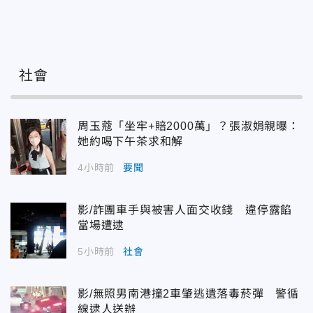
社會
周玉蔻「坐牢+賠2000萬」？張淑娟親曝：
她約喝下午茶求和解
4小時前
要聞
影/詐團車手與被害人面交收錢 違停露餡
當場遭逮
5小時前
社會
影/無照男南港撞2車肇逃遺落毒菸彈 警循
線逮人送辦