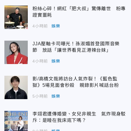
粉絲心碎！網紅「肥大叔」驚傳離世 粉專
證實噩耗
4小時前
娛樂
JJA壓軸卡司曝光！孫淑媚首登國際音樂
節 放話「讓世界看見正港辣台妹」
4小時前
娛樂
影/高橋文哉將訪台人氣炸裂！《藍色監
獄》5場見面會秒殺 親錄影片喊話台粉
5小時前
娛樂
李翊君遭傳婚變、女兒非親生 氣炸現身駁
斥：是睡在我床底下嗎？