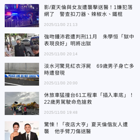
影/夏天倫與女友遭襲擊送醫！1嫌犯落
網了 警查扣刀器、辣椒水、鐵棍
2025/11/30 21:13
強吻鍾沛君遭判刑11月 朱學恒「獄中
表現良好」明將出獄
2025/11/30 20:14
淡水河驚見紅衣浮屍 69歲男子身亡多
時遭發現
2025/11/30 20:00
休旅車猛撞台61工程車「插入車底」！
22歲男駕駛命危搶救
2025/11/30 19:48
驚悚！「夜店大亨」夏天倫偕友人遭
襲 他手臂刀傷送醫