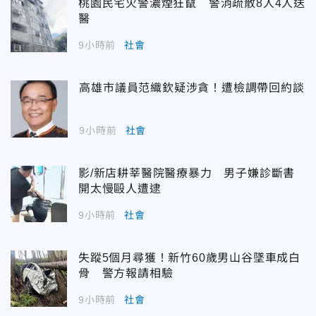
桃園民宅火警濃煙狂竄 警消疏散8人4人送
醫
9小時前
社會
高雄市議員范織欽疑涉貪！遭檢調帶回約談
9小時前
社會
影/新店耕莘醫院醫療暴力 男子嫌診斷書
開太慢毆人遭逮
9小時前
社會
失蹤5個月尋獲！新竹60歲男山谷墜車成白
骨 警方報請相驗
9小時前
社會