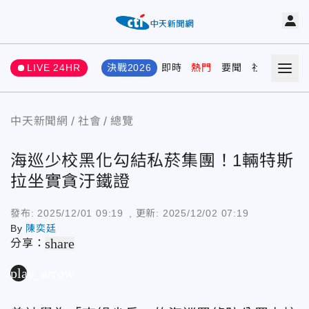
LIVE 24HR
決戰2026
即時
熱門
要聞
社會
娛樂
中天新聞網
社會
總覽
海巡少校黑化勾結私菸集團！1輛特斯
拉坐實貪汙鐵證
發布:
2025/12/01 09:19
, 更新:
2025/12/02 07:19
By
陳奕廷
share
分享：
play_arrow