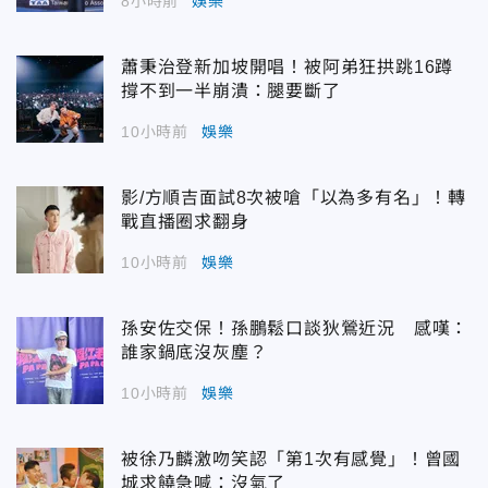
8小時前
娛樂
蕭秉治登新加坡開唱！被阿弟狂拱跳16蹲
撐不到一半崩潰：腿要斷了
10小時前
娛樂
影/方順吉面試8次被嗆「以為多有名」！轉
戰直播圈求翻身
10小時前
娛樂
孫安佐交保！孫鵬鬆口談狄鶯近況 感嘆：
誰家鍋底沒灰塵？
10小時前
娛樂
被徐乃麟激吻笑認「第1次有感覺」！曾國
城求饒急喊：沒氣了