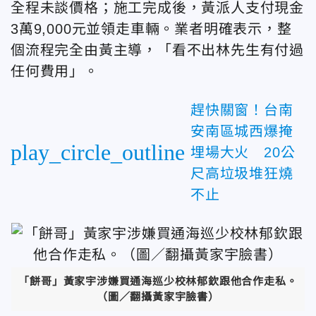
全程未談價格；施工完成後，黃派人支付現金
3萬9,000元並領走車輛。業者明確表示，整
個流程完全由黃主導，「看不出林先生有付過
任何費用」。
趕快關窗！台南
安南區城西爆掩
play_circle_outline
埋場大火 20公
尺高垃圾堆狂燒
不止
「餅哥」黃家宇涉嫌買通海巡少校林郁欽跟他合作走私。
（圖／翻攝黃家宇臉書）