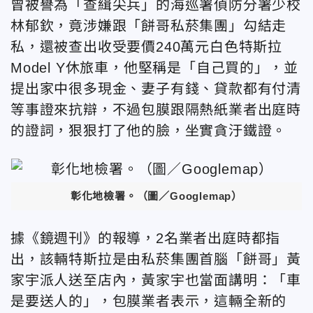
曾被譽為「查緝尖兵」的海巡署偵防分署少校
林郁欽，竟涉嫌跟「餅哥私菸集團」勾結走
私，還被查出收受要價240萬元白色特斯拉
Model Y休旅車，他堅稱是「自己買的」，並
提出家中很多現金、妻子有錢、貸款都有付清
等事證來抗辯，不過包膜跟隔熱紙業者出庭時
的證詞，狠狠打了他的臉，坐實貪汙鐵證。
彰化地檢署。
（圖／Googlemap）
據《鏡週刊》的報導，2名業者出庭時都指
出，該輛特斯拉是由私菸集團首腦「餅哥」黃
家宇派人送至店內，黃家宇也當面講明：「車
是要送人的」，包膜業者表示，這輛全新的