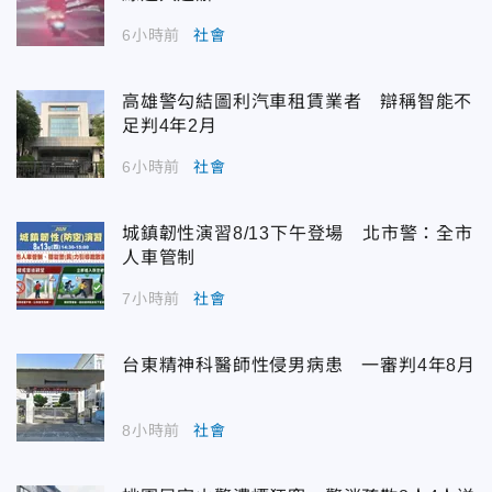
6小時前
社會
高雄警勾結圖利汽車租賃業者 辯稱智能不
足判4年2月
6小時前
社會
城鎮韌性演習8/13下午登場 北市警：全市
人車管制
7小時前
社會
台東精神科醫師性侵男病患 一審判4年8月
8小時前
社會