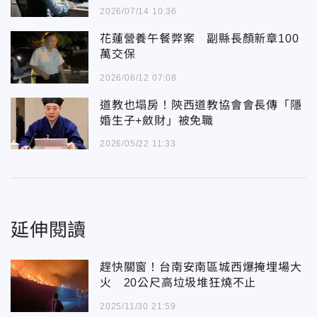
2026/07/14 10:36
花蓮營養午餐弊案 副縣長顏新章100
萬交保
2026/06/12 07:08
道教也塌房！陝西道教協會會長傳「隱
婚生子+斂財」被免職
2026/05/22 11:33
延伸閱讀
趕快關窗！台南安南區城西爆掩埋場大
火 20公尺高垃圾堆狂燒不止
2025/11/30 21:59