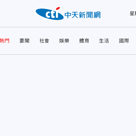
星
熱門
要聞
社會
娛樂
體育
生活
國際