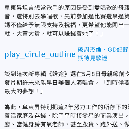
阜東昇坦言想當歌手的原因是受到愛唱歌的母
音，還特別去學唱歌，先前參加過比賽還拿過第
媽不僅給予無限支持及祝福，更希望他能闖出
就、大富大貴，就可以賺錢養她了！」
破周杰倫、GD紀
play_circle_outline
期待見歌迷
談到這次新專輯《歸途》選在5月8日母親節前
發片期許未來能早日辦個人演唱會，「到時候
最大的夢想！」
為此，
阜東昇特別把這2年努力工作的所存下的
養活家庭及存錢，除了平時接零星的商業演出
廚、當健身房有氧老師，甚至搬貨、跑外送、