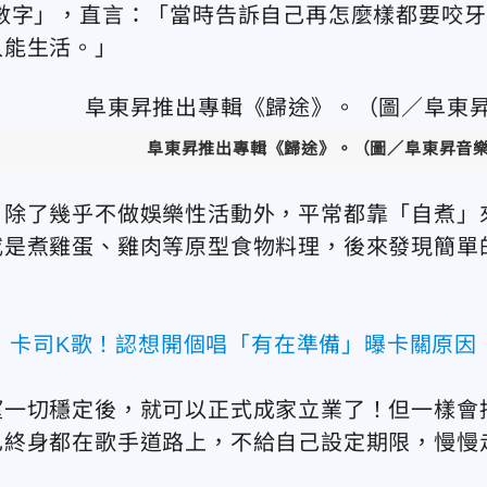
數字」，直言：「當時告訴自己再怎麼樣都要咬牙
入能生活。」
阜東昇推出專輯《歸途》。（圖／阜東昇音
，除了幾乎不做娛樂性活動外，平常都靠「自煮」
或是煮雞蛋、雞肉等原型食物料理，後來發現簡單
》卡司K歌！認想開個唱「有在準備」曝卡關原因
望一切穩定後，就可以正式成家立業了！但一樣會
己終身都在歌手道路上，不給自己設定期限，慢慢