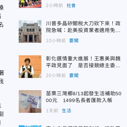
2小時前
社會
嗓
媽
川普多晶矽關稅大刀砍下來！政
名
院急喊：赴美投資業者適用免稅
配額
10小時前
要聞
彰化選情重大進展！王惠美與魏
平政見面了 是否接競總主委態
度曝光
著
20小時前
要聞
我
苗栗三灣鄉8/13起發生活補助50
00元 1499名長者匯款入帳
能
1天前
生活
副
自