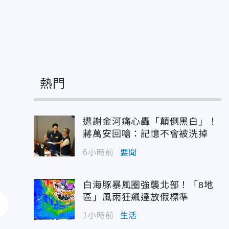
壇
熱門
遭謝金河痛心轟「顛倒黑白」！
蔣萬安回嗆：記憶不會被洗掉
6小時前
要聞
白海豚暴風圈強襲北部！「8地
區」風雨狂飆達放假標準
1小時前
生活