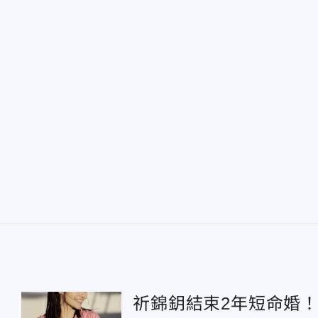
祈錦鈅結束2年短命婚