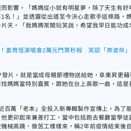
親而影響，「媽媽從小就有明星夢，除了天生有好
1名！」並透露從出道至今決心走歌手這條路，
一片天，「我媽媽常開玩笑說，希望我早日能功成
錄！姜育恆演唱會2萬元門票秒殺 笑認「奔波命」
夕發片，就是當成母親節禮物送給她，阜東昇更藉
要找媽媽當特別嘉賓，跟她在台上高歌一曲，這是
近百萬「老本」全投入新專輯製作宣傳上，為了
，他更卯起來兼差打工，當中包括跑去餐廳當學徒
做機械高蹺、
做苦工樣樣來，稱2年前疫情結束後