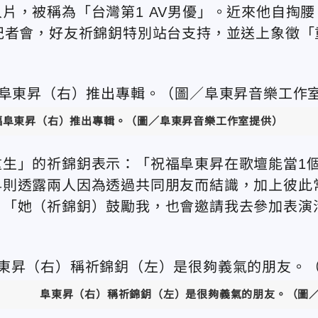
片，被稱為「台灣第1 AV男優」。近來他自掏腰
記者會，好友祈錦鈅特別站台支持，並送上象徵「
福阜東昇（右）推出專輯。（圖／阜東昇音樂工作室提供）
生」的祈錦鈅表示：「祝福阜東昇在歌壇能當1
昇則透露兩人因為透過共同朋友而結識，加上彼此
，「她（祈錦鈅）鼓勵我，也會邀請我去參加表演
阜東昇（右）稱祈錦鈅（左）是很夠義氣的朋友。（圖