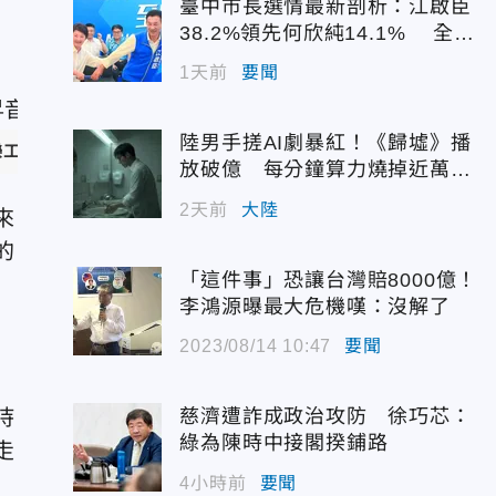
臺中市長選情最新剖析：江啟臣
38.2%領先何欣純14.1% 全世
代支持度全面居首
1天前
要聞
陸男手搓AI劇暴紅！《歸墟》播
樂工作室提供）
放破億 每分鐘算力燒掉近萬台
幣
2天前
大陸
來
的
「這件事」恐讓台灣賠8000億！
李鴻源曝最大危機嘆：沒解了
2023/08/14 10:47
要聞
慈濟遭詐成政治攻防 徐巧芯：
持
綠為陳時中接閣揆鋪路
走
4小時前
要聞