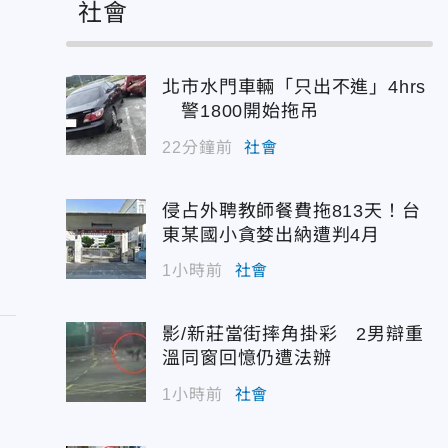
社會
北市水門車輛「只出不進」4hrs
警1800開始拖吊
22分鐘前
社會
侵占外聘教師餐費拖813天！台
東某國小貪婪出納遭判4月
1小時前
社會
影/新莊當街摔角掛彩 2男辯重
溫同窗回憶仍遭法辦
1小時前
社會
！