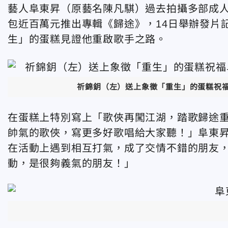
藝人阜東昇
（原
藝
名陳凡騏）過去
拍攝多部成人
包近百萬元推出專輯《歸途》，14日舉辦發片
生」的蛋糕見證他重啟歌手之路。
祈錦鈅（左）送上象徵「重生」的蛋糕祝
在蛋糕上特別寫上「歌俠再闖江湖，踏歌歸途重
帥氣的歌俠，寫更多好歌唱給大家聽！」阜東
在活動上遇到相互打氣，成了交情不錯的朋友
動，是很夠義氣的朋友！」