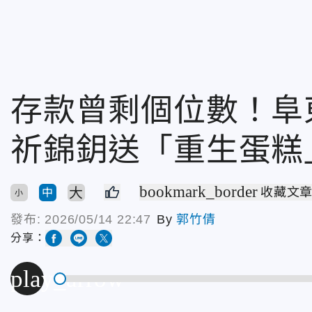
存款曾剩個位數！
祈錦鈅送「重生蛋糕
bookmark_border
大
收藏文
中
小
發布:
2026/05/14 22:47
By
郭竹倩
分享：
play_arrow