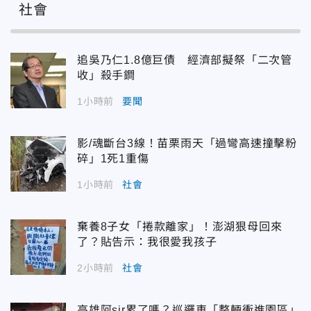
社會
追吳乃仁1.8億巨債 經濟部擬祭「二次管
收」殺手鐧
1小時前
要聞
影/魂斷台3線！苗栗雨天「過彎高速撞擊粉
碎」1死1重傷
1小時前
社會
棄養8子女「捲款離家」！澎湖狠母回來
了？貼告示：我很愛我孩子
2小時前
社會
高雄阿sir累了嗎？巡邏車「整輛衝進園區」