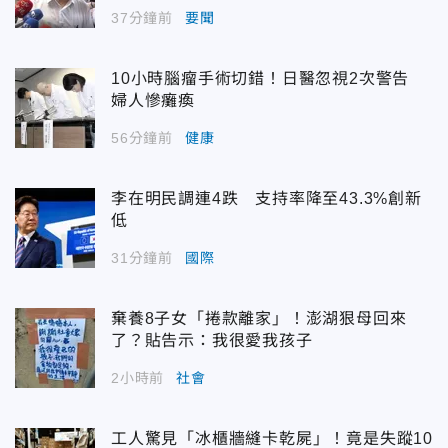
37分鐘前
要聞
10小時腦瘤手術切錯！日醫忽視2次警告
婦人慘癱瘓
56分鐘前
健康
李在明民調連4跌 支持率降至43.3%創新
低
31分鐘前
國際
棄養8子女「捲款離家」！澎湖狠母回來
了？貼告示：我很愛我孩子
2小時前
社會
工人驚見「冰櫃牆縫卡乾屍」！竟是失蹤10