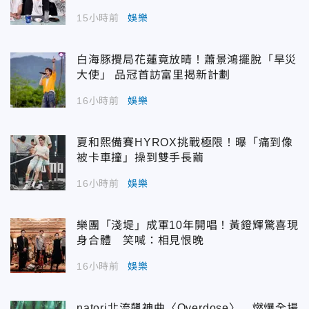
15小時前
娛樂
白海豚攪局花蓮竟放晴！蕭景鴻擺脫「旱災
大使」 品冠首訪富里揭新計劃
16小時前
娛樂
夏和熙備賽HYROX挑戰極限！曝「痛到像
被卡車撞」操到雙手長繭
16小時前
娛樂
樂團「淺堤」成軍10年開唱！黃鐙輝驚喜現
身合體 笑喊：相見恨晚
16小時前
娛樂
natori北流飆神曲〈Overdose〉 燃爆全場