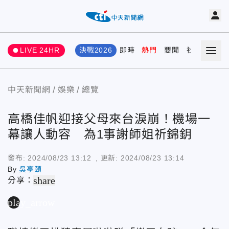
LIVE 24HR
決戰2026
即時
熱門
要聞
社會
娛樂
中天新聞網
娛樂
總覽
高橋佳帆迎接父母來台淚崩！機場一
幕讓人動容 為1事謝師姐祈錦鈅
發布:
2024/08/23 13:12
, 更新:
2024/08/23 13:14
By
吳亭頤
share
分享：
play_arrow