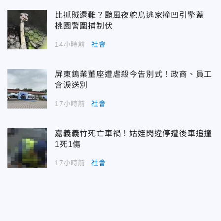
比抓賊還難？颱風夜鴕鳥逃家撞凹引擎蓋
桃園警圍捕制伏
14小時前
社會
屏東鎢業董座遭虐殺今告別式！政商、員工
含淚送別
17小時前
社會
嘉義義竹死亡車禍！姑姪閃違停遭後車追撞
1死1傷
17小時前
社會