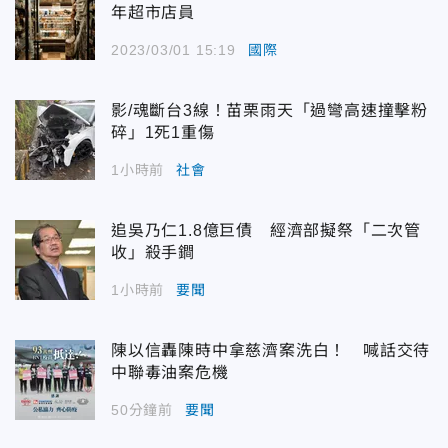
年超市店員
2023/03/01 15:19
國際
影/魂斷台3線！苗栗雨天「過彎高速撞擊粉
碎」1死1重傷
1小時前
社會
追吳乃仁1.8億巨債 經濟部擬祭「二次管
收」殺手鐧
1小時前
要聞
陳以信轟陳時中拿慈濟案洗白！ 喊話交待
中聯毒油案危機
50分鐘前
要聞