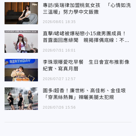
專訪/吳瑞律加盟桃氣女孩 「心情如洗
三溫暖」努力學中文飯撒
2026/08/01 18:35
直擊/峮峮被爆秘戀小15歲男團成員！
首露面回應緋聞 親揭擇偶底線：不犯
法就好
2026/07/31 16:01
李珠珢曝愛吃早餐 生日會宣布推影像
紀實、寫真月曆
2026/07/27 12:57
圖多/超香！廉世彬、高佳彬、金佳垠
「穿黑絲熱舞」辣曬美腿太犯規
2026/07/26 15:56