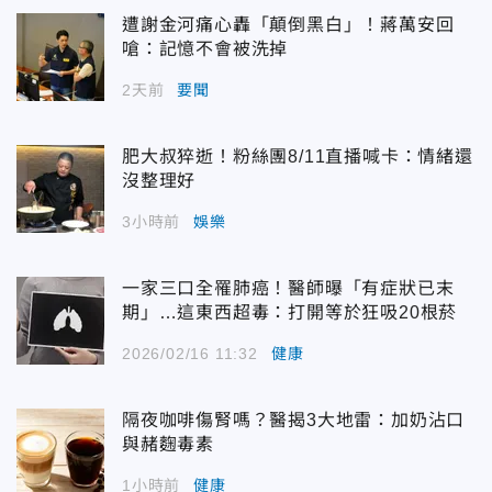
遭謝金河痛心轟「顛倒黑白」！蔣萬安回
嗆：記憶不會被洗掉
2天前
要聞
肥大叔猝逝！粉絲團8/11直播喊卡：情緒還
沒整理好
3小時前
娛樂
一家三口全罹肺癌！醫師曝「有症狀已末
期」…這東西超毒：打開等於狂吸20根菸
2026/02/16 11:32
健康
隔夜咖啡傷腎嗎？醫揭3大地雷：加奶沾口
與赭麴毒素
1小時前
健康