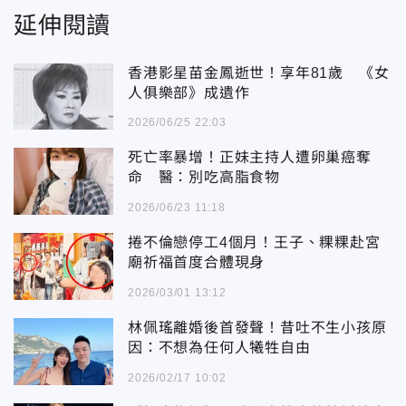
延伸閱讀
香港影星苗金鳳逝世！享年81歲 《女
人俱樂部》成遺作
2026/06/25 22:03
死亡率暴增！正妹主持人遭卵巢癌奪
命 醫：別吃高脂食物
2026/06/23 11:18
捲不倫戀停工4個月！王子、粿粿赴宮
廟祈福首度合體現身
2026/03/01 13:12
林佩瑤離婚後首發聲！昔吐不生小孩原
因：不想為任何人犧牲自由
2026/02/17 10:02