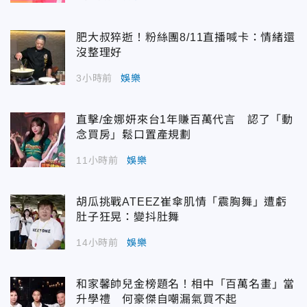
肥大叔猝逝！粉絲團8/11直播喊卡：情緒還
沒整理好
3小時前
娛樂
直擊/金娜妍來台1年賺百萬代言 認了「動
念買房」鬆口置產規劃
11小時前
娛樂
胡瓜挑戰ATEEZ崔傘肌情「震胸舞」遭虧
肚子狂晃：變抖肚舞
14小時前
娛樂
和家馨帥兒金榜題名！相中「百萬名畫」當
升學禮 何豪傑自嘲漏氣買不起