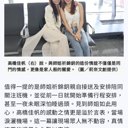
高橋佳帆（右）說，與師姐祈錦鈅的這份情誼不僅僅是同
門的情感，更像是家人般的關愛。（圖／莉奈文創提供）
值得一提的是師姐祈錦鈅親自接送及安排陪同
關注班機，並從前一日就開始準備行程安排，
甚至一夜未眠深怕睡過頭。見到師姐如此用
心，高橋佳帆的感動之情更是溢於言表，當場
淚灑機場。這一幕讓現場眾人無不動容，真情