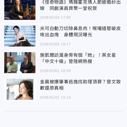
《怪奇物語》瑪雅霍克情人節披婚紗出
嫁 同劇演員齊聚一堂祝賀
2026/02/16 17:00
米可白動刀切除鼻息肉！喉嚨插管破皮
咳出血塊 身體現況曝光
2026/02/05 18:17
施凱爾訪滬身旁有個「她」！英女星
「中文十級」登陸網熱搜
2026/02/01 16:59
金晨被爆肇事逃逸找助理頂罪？發文致
歉還原真相
2026/01/31 15:13