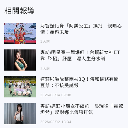
相關報導
河智媛化身「阿美公主」挨批 親曝心
情：始料未及
1天前
專訪/明星賽一舞爆紅！台鋼新女神ET
靠「2招」紓壓 曝人生分水嶺
1天前
連莊啦啦隊整團被3Q！傳和帳務有關
豆芽：不接受詆毀
2026/08/04 09:08
專訪/連莊小魔女不續約 吳瑞律「震驚
坦然」感謝娜比傳訊打氣
2026/08/02 13:34