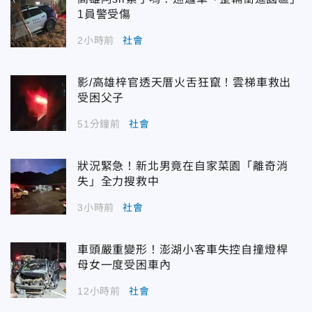
1員警受傷
2小時前
社會
影/高雄梓官透天厝火舌狂竄！雲梯車救出
受困父子
51分鐘前
社會
狀況緊急！新北男竟在自家菜園「離奇消
失」全力搜救中
3小時前
社會
車頭嚴重變形！澎湖小客車失控自撞燈桿
母女一度受困車內
12小時前
社會