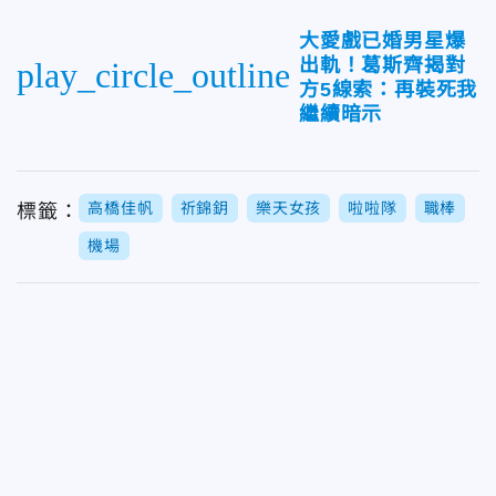
大愛戲已婚男星爆
出軌！葛斯齊揭對
play_circle_outline
方5線索：再裝死我
繼續暗示
高橋佳帆
祈錦鈅
樂天女孩
啦啦隊
職棒
標籤：
機場