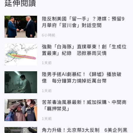
延伸閱讀
陸反制美國「留一手」？港媒：預留9
月華府「習川會」對話空間
6小時前
強颱「白海豚」直撲華東！創「生成位
置最東」紀錄 恐掀暴雨災情
1天前
陸男手搓AI劇暴紅！《歸墟》播放破
億 每分鐘算力燒掉近萬台幣
1天前
苦茶毒油風暴最新！威加採購、中間商
「羈押禁見」
1天前
角力升級！北京祭3大反制 6美企列黑