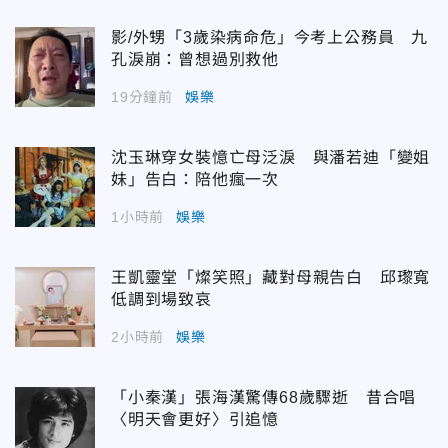
影/外甥「3歲染病命危」今考上公務員 九
孔淚崩：曾想過別救他
19分鐘前
娛樂
沈玉琳穿女裝憶亡母泛淚 與潘若迪「變姐
妹」告白：陪他瘋一次
1小時前
娛樂
王凱靈堂「燦笑照」藏對母親告白 邱瓈寬
低調到場致哀
2小時前
娛樂
「小秦漢」張海漢驚傳68歲驟逝 昔合唱
〈明天會更好〉引追憶