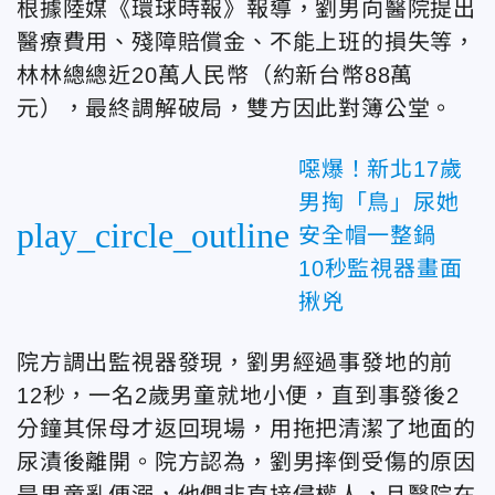
根據陸媒《環球時報》報導，劉男向醫院提出
醫療費用、殘障賠償金、不能上班的損失等，
林林總總近20萬人民幣（約新台幣88萬
元），最終調解破局，雙方因此對簿公堂。
噁爆！新北17歲
男掏「鳥」尿她
play_circle_outline
安全帽一整鍋
10秒監視器畫面
揪兇
院方調出監視器發現，劉男經過事發地的前
12秒，一名2歲男童就地小便，直到事發後2
分鐘其保母才返回現場，用拖把清潔了地面的
尿漬後離開。院方認為，劉男摔倒受傷的原因
是男童亂便溺，他們非直接侵權人，且醫院在