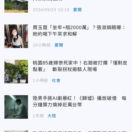
2024/09/23 10:19
要聞
周玉蔻「坐牢+賠2000萬」？張淑娟親曝：
她約喝下午茶求和解
20小時前
要聞
桃園85歲婦慘死家中！右臉被打爛「僅剩皮
黏著」 斷裂拐杖揭駭人現場
1小時前
社會
陸男手搓AI劇暴紅！《歸墟》播放破億 每
分鐘算力燒掉近萬台幣
1天前
大陸