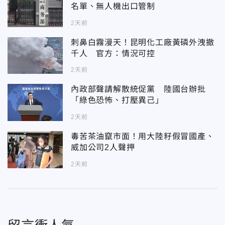
名單、無人機出口管制
2天前
刺鼻白霧漫天！昆明化工廠黃磷外洩撤
千人 官方：情況可控
2天前
內政部聲請解散統促黨 陸國台辦批
「綠色恐怖、打壓異己」
2天前
毒苦茶油竄市面！用大陸籽假冒國產、
威加公司2人聲押
2天前