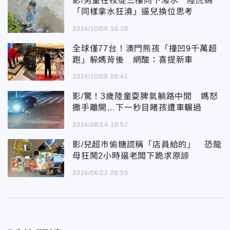
影/男童在校從三樓向下潑水 陸虎媽
「同樣拿水狂澆」逼兒換位思考
2024/10/06 16:38
全球僅77台！澳門熊孩「撞凹9千萬超
跑」躲媽背後 網酸：喜提新車
2024/10/06 09:41
影/驚！3歲陸童耍脾氣躺路中間 媽怒
撒手離開…下一秒目睹孩遭車輾過
2024/08/14 10:52
影/兒超市偷糖謊稱「店員給的」 恐龍
母狂鬧2小時逼老闆下跪求原諒
2024/06/22 09:55