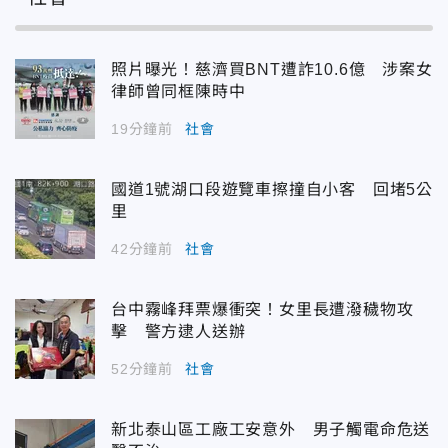
照片曝光！慈濟買BNT遭詐10.6億 涉案女
律師曾同框陳時中
19分鐘前
社會
國道1號湖口段遊覽車擦撞自小客 回堵5公
里
42分鐘前
社會
台中霧峰拜票爆衝突！女里長遭潑穢物攻
擊 警方逮人送辦
52分鐘前
社會
新北泰山區工廠工安意外 男子觸電命危送