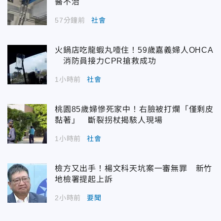
醫不治
57分鐘前
社會
火鍋店吃龍蝦丸噎住！59歲嘉義婦人OHCA
消防員接力CPR搶救成功
1小時前
社會
桃園85歲婦慘死家中！右臉被打爛「僅剩皮
黏著」 斷裂拐杖揭駭人現場
1小時前
社會
檢方又出手！楊文科天坑案一審無罪 新竹
地檢署提起上訴
2小時前
要聞