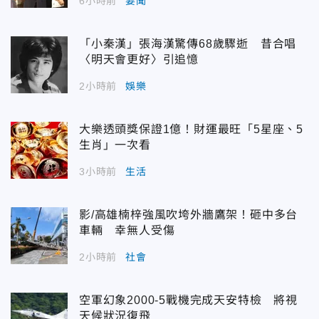
6小時前
要聞
「小秦漢」張海漢驚傳68歲驟逝 昔合唱
〈明天會更好〉引追憶
2小時前
娛樂
大樂透頭獎保證1億！財運最旺「5星座、5
生肖」一次看
3小時前
生活
影/高雄楠梓強風吹垮外牆鷹架！砸中多台
車輛 幸無人受傷
2小時前
社會
空軍幻象2000-5戰機完成天安特檢 將視
天候狀況復飛