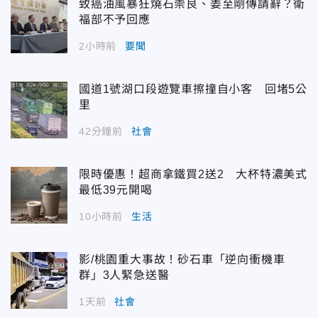
致癌油風暴狂燒石崇良、姜至剛傳請辭？衛
福部不予回應
2小時前
要聞
國道1號湖口段遊覽車擦撞自小客 回堵5公
里
42分鐘前
社會
限時優惠！超商拿鐵買2送2 大杯特濃美式
最低39元開喝
10小時前
生活
影/桃園重大事故！砂石車「逆向衝機車
群」3人緊急送醫
1天前
社會