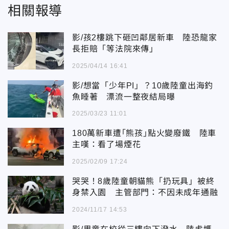
相關報導
影/孩2樓跳下砸凹鄰居新車 陸恐龍家
長拒賠「等法院來傳」
2025/04/14 16:41
影/想當「少年PI」？10歲陸童出海釣
魚睡著 漂流一整夜結局曝
2025/03/23 11:01
180萬新車遭｢熊孩｣點火變廢鐵 陸車
主嘆：看了場煙花
2025/02/09 17:24
哭哭！8歲陸童朝貓熊「扔玩具」被終
身禁入園 主管部門：不因未成年通融
2024/11/17 14:53