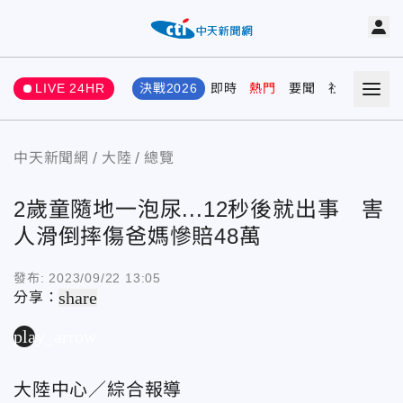
LIVE 24HR
決戰2026
即時
熱門
要聞
社會
娛樂
中天新聞網
大陸
總覽
2歲童隨地一泡尿...12秒後就出事 害
人滑倒摔傷爸媽慘賠48萬
發布:
2023/09/22 13:05
share
分享：
play_arrow
大陸中心／綜合報導