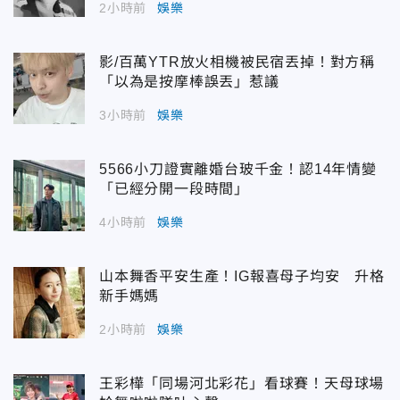
2小時前
娛樂
影/百萬YTR放火相機被民宿丟掉！對方稱
「以為是按摩棒誤丟」惹議
3小時前
娛樂
5566小刀證實離婚台玻千金！認14年情變
「已經分開一段時間」
4小時前
娛樂
山本舞香平安生產！IG報喜母子均安 升格
新手媽媽
2小時前
娛樂
王彩樺「同場河北彩花」看球賽！天母球場