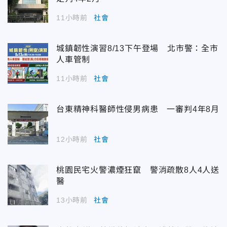
11小時前
社會
城鎮韌性演習8/13下午登場 北市警：全市
人車管制
11小時前
社會
台東精神科醫師性侵男病患 一審判4年8月
12小時前
社會
桃園民宅火警濃煙狂竄 警消疏散8人4人送
醫
13小時前
社會