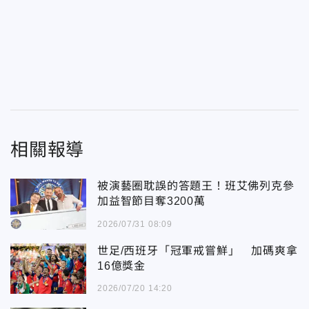
相關報導
被演藝圈耽誤的答題王！班艾佛列克參
加益智節目奪3200萬
2026/07/31 08:09
世足/西班牙「冠軍戒嘗鮮」 加碼爽拿
16億獎金
2026/07/20 14:20