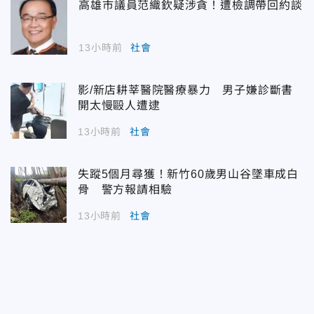
高雄市議員范織欽疑涉貪！遭檢調帶回約談
13小時前
社會
影/新店耕莘醫院醫療暴力 男子嫌診斷書
開太慢毆人遭逮
13小時前
社會
失蹤5個月尋獲！新竹60歲男山谷墜車成白
骨 警方報請相驗
13小時前
社會