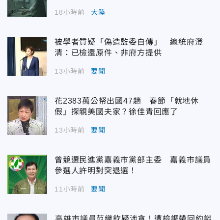
18小時前
大陸
被學者質疑「偽造監委自傳」 總統府澄
清：已檢還原件、非府方提供
13小時前
要聞
花2383萬公帑出國47趟 春節「就地休
假」探親美國夫家？徐佳青回應了
13小時前
要聞
曾競選民進黨嘉義市黨部主委 嘉義市議員
參選人許明對突退選！
11小時前
要聞
高雄市議員范織欽疑涉貪！遭檢調帶回約談