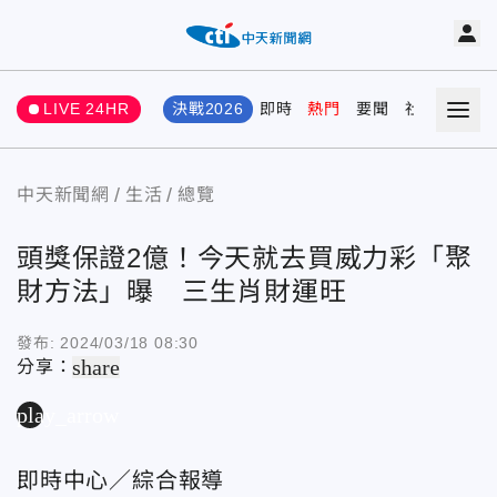
LIVE 24HR
決戰2026
即時
熱門
要聞
社會
娛樂
中天新聞網
生活
總覽
頭獎保證2億！今天就去買威力彩「聚
財方法」曝 三生肖財運旺
發布:
2024/03/18 08:30
share
分享：
play_arrow
即時中心／綜合報導