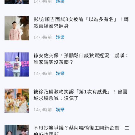
14小時前
娛樂
影/方順吉面試8次被嗆「以為多有名」！轉
戰直播圈求翻身
14小時前
娛樂
孫安佐交保！孫鵬鬆口談狄鶯近況 感嘆：
誰家鍋底沒灰塵？
14小時前
娛樂
被徐乃麟激吻笑認「第1次有感覺」！曾國
城求饒急喊：沒氣了
14小時前
娛樂
不甩抄襲爭議？蔡阿嘎悄復工開新企劃 二
伯IG也更新