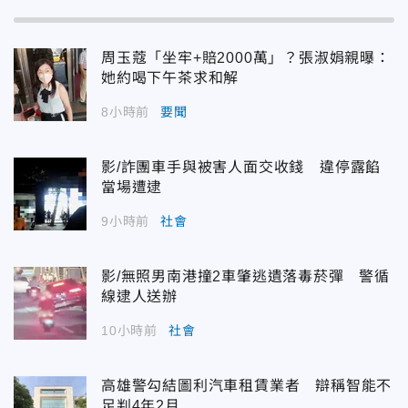
周玉蔻「坐牢+賠2000萬」？張淑娟親曝：
她約喝下午茶求和解
8小時前
要聞
影/詐團車手與被害人面交收錢 違停露餡
當場遭逮
9小時前
社會
影/無照男南港撞2車肇逃遺落毒菸彈 警循
線逮人送辦
10小時前
社會
高雄警勾結圖利汽車租賃業者 辯稱智能不
足判4年2月