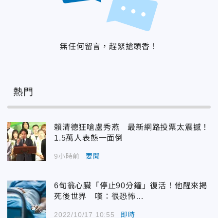
無任何留言，趕緊搶頭香！
熱門
賴清德狂嗆盧秀燕 最新網路投票太震撼！
1.5萬人表態一面倒
9小時前
要聞
6旬翁心臟「停止90分鐘」復活！他醒來揭
死後世界 嘆：很恐怖…
2022/10/17 10:55
即時