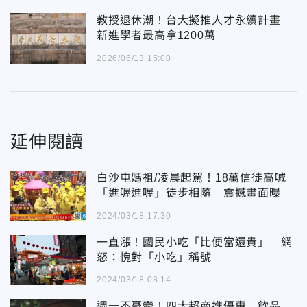
教授退休潮！台大擬推人才永續計畫
新進學者最高拿1200萬
2026/06/13 15:00
延伸閱讀
白沙屯媽祖/凌晨起駕！18萬信徒高喊
「進喔進喔」徒步相隨 震撼畫面曝
2024/03/18 17:30
一直漲！國民小吃「比便當還貴」 網
怒：愧對「小吃」稱號
2024/03/18 08:14
週一不憂鬱！四大超商推優惠 飲品