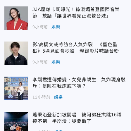
JJA壓軸卡司曝光！孫淑媚首登國際音樂
節 放話「讓世界看見正港辣台妹」
9小時前
娛樂
影/高橋文哉將訪台人氣炸裂！《藍色監
獄》5場見面會秒殺 親錄影片喊話台粉
9小時前
娛樂
李翊君遭傳婚變、女兒非親生 氣炸現身駁
斥：是睡在我床底下嗎？
12小時前
娛樂
蕭秉治登新加坡開唱！被阿弟狂拱跳16蹲
撐不到一半崩潰：腿要斷了