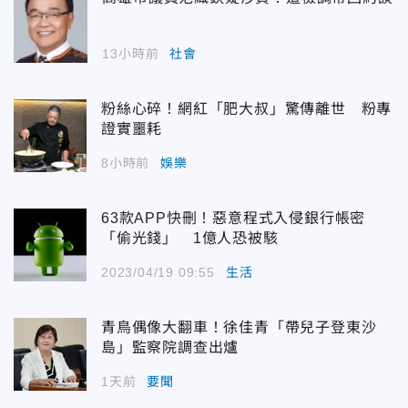
13小時前
社會
粉絲心碎！網紅「肥大叔」驚傳離世 粉專
證實噩耗
8小時前
娛樂
63款APP快刪！惡意程式入侵銀行帳密
「偷光錢」 1億人恐被駭
2023/04/19 09:55
生活
青鳥偶像大翻車！徐佳青「帶兒子登東沙
島」監察院調查出爐
1天前
要聞