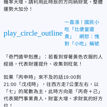
機率大增，請利用此時辰的方向納財氣，整體
運勢大加分！
一直漲！國民小
吃「比便當還
play_circle_outline
貴」 網怒：愧
對「小吃」稱號
「奇門遁甲剋應」：若看到穿著黃色衣服的人
經過，代表財運提升、收集到旺氣！
如果「丙申時」來不及的話19:00到
21:00「戊戌時」，往西方走7公里左右，以
「七」的尾數為主，此時方向是「丙奇＋己」
代表開門事業貴人，財富大增、求財氣的好方
位！