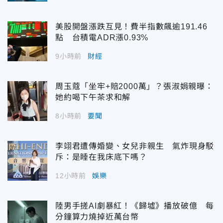
美股開盤漲跌互見！費半指數飆逾191.46
點 台積電ADR漲0.93%
9小時前
財經
周玉蔻「坐牢+賠2000萬」？張淑娟親曝：
她約喝下午茶求和解
8小時前
要聞
李翊君遭傳婚變、女兒非親生 氣炸現身駁
斥：是睡在我床底下嗎？
12小時前
娛樂
陸男手搓AI劇暴紅！《歸墟》播放破億 每
分鐘算力燒掉近萬台幣