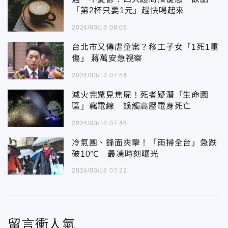
「第2杯只要1元」趕快喝起來
2024/03/18 08:06
台北市又傳虐童案？移工子女「1死1重
傷」 蔣萬安急視察
2024/03/18 07:54
滅火完驚見焦屍！死者疑潛「生命園
區」竊電線 誤觸高壓電身死亡
2024/03/18 07:46
冷氣團、鋒面夾擊！「雨掃全台」急跌
破10℃ 最凍時刻曝光
2024/03/18 07:22
留言衝人氣