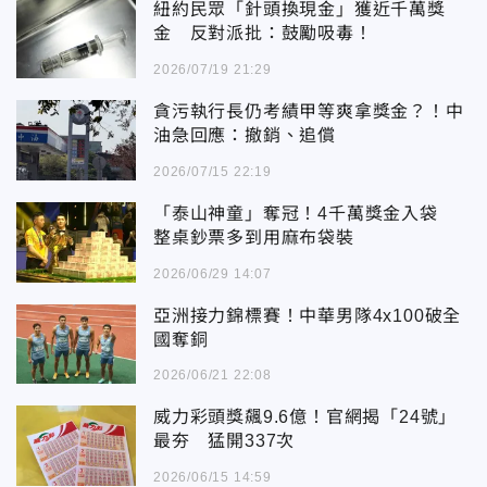
紐約民眾「針頭換現金」獲近千萬獎
金 反對派批：鼓勵吸毒！
2026/07/19 21:29
貪污執行長仍考績甲等爽拿獎金？！中
油急回應：撤銷、追償
2026/07/15 22:19
「泰山神童」奪冠！4千萬獎金入袋
整桌鈔票多到用麻布袋裝
2026/06/29 14:07
亞洲接力錦標賽！中華男隊4x100破全
國奪銅
2026/06/21 22:08
威力彩頭獎飆9.6億！官網揭「24號」
最夯 猛開337次
2026/06/15 14:59