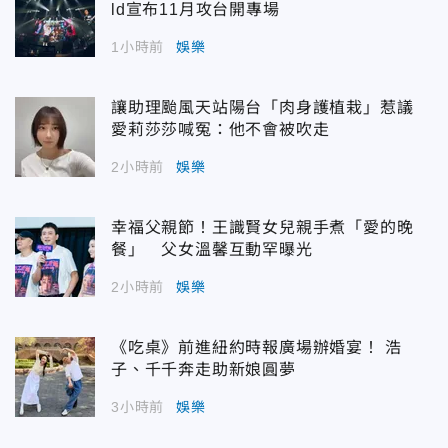
ld宣布11月攻台開專場
1小時前
娛樂
讓助理颱風天站陽台「肉身護植栽」惹議
愛莉莎莎喊冤：他不會被吹走
2小時前
娛樂
幸福父親節！王識賢女兒親手煮「愛的晚
餐」 父女溫馨互動罕曝光
2小時前
娛樂
《吃桌》前進紐約時報廣場辦婚宴！ 浩
子、千千奔走助新娘圓夢
3小時前
娛樂