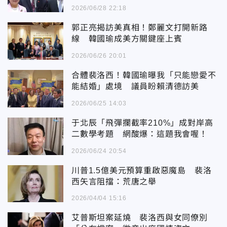
2026/06/28 22:18
郭正亮揭訪美真相！鄭麗文打開新路
線 韓國瑜成美方關鍵座上賓
2026/06/26 20:01
合體裴洛西！韓國瑜曝我「只能戀愛不
能結婚」處境 議員盼賴清德訪美
2026/06/25 14:03
于北辰「飛彈攔截率210%」成對岸高
二數學考題 網酸爆：這題我會喔！
2026/06/24 20:54
川普1.5億美元預算重啟惡魔島 裴洛
西矢言阻擋：荒唐之舉
2026/04/04 15:16
艾普斯坦案延燒 裴洛西與女同僚別