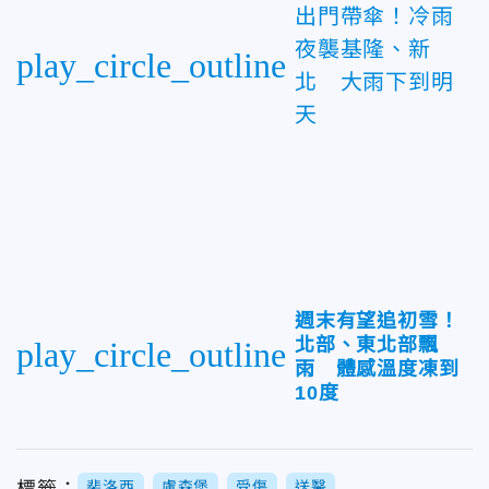
出門帶傘！冷雨
夜襲基隆、新
play_circle_outline
北 大雨下到明
天
週末有望追初雪！
北部、東北部飄
play_circle_outline
雨 體感溫度凍到
10度
標籤：
裴洛西
盧森堡
受傷
送醫