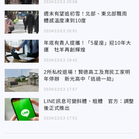
2024/12/13 20:08
週末有望追初雪！北部、東北部飄雨
體感溫度凍到10度
2024/12/13 20:01
年底有貴人提攜！「5星座」迎10年大
運 牡羊再創輝煌
2024/12/13 19:42
2所私校退場！賢德高工及育民工家明
年停辦 新光高中「逃過一劫」
2024/12/13 17:57
LINE訊息可變斜體、粗體 官方：調整
後正式推出
2024/12/13 17:51