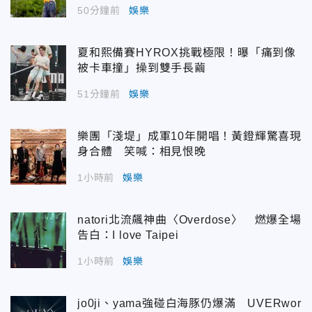
50分鐘前
娛樂
夏和熙備賽HYROX挑戰極限！曝「痛到像
被卡車撞」操到雙手長繭
51分鐘前
娛樂
樂團「淺堤」成軍10年開唱！黃鐙輝驚喜現
身合體 笑喊：相見恨晚
1小時前
娛樂
natori北流飆神曲〈Overdose〉 燃爆全場
告白：I love Taipei
1小時前
娛樂
jo0ji、yama強碰白海豚仍爆滿 UVERwor