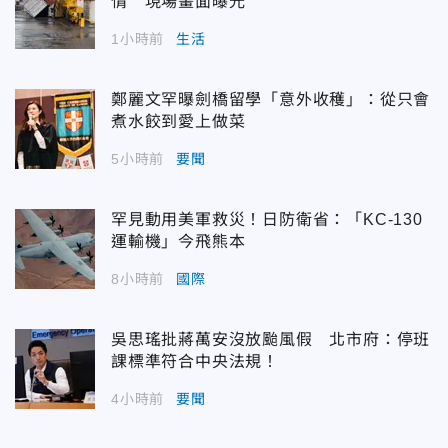
情 現場畫面曝光
1小時前
生活
鄭麗文罕曝劍橋留學「意外收穫」：從只會
煮水餃到愛上做菜
5小時前
要聞
罕見動用美軍救災！日防衛省：「KC-130
運輸機」今飛熊本
8小時前
國際
吳思瑤批蔣萬安沒放颱風假 北市府：停班
課標準符合中央法規！
4小時前
要聞