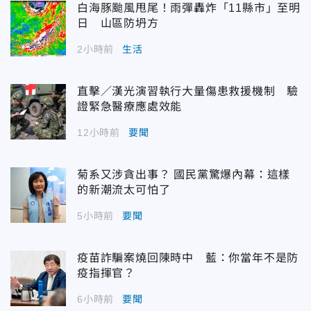
白海豚颱風甩尾！雨彈轟炸「11縣市」至明
日 山區防坍方
2小時前
生活
直擊／漢光演習執行大量傷患救援機制 驗
證緊急醫療應處效能
12小時前
要聞
菊系又涉貪出事？ 國民黨驚爆內幕：這樣
的新潮流太可怕了
5小時前
要聞
疫苗詐騙案燒回陳時中 藍：你當年不是防
疫指揮官？
6小時前
要聞