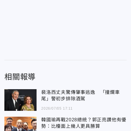
相關報導
裴洛西丈夫驚傳肇事逃逸 「撞爛車
尾」警初步排除酒駕
2026/07/05 17:11
韓國瑜再戰2028總統？郭正亮讚他有優
勢：比檯面上幾人更具勝算