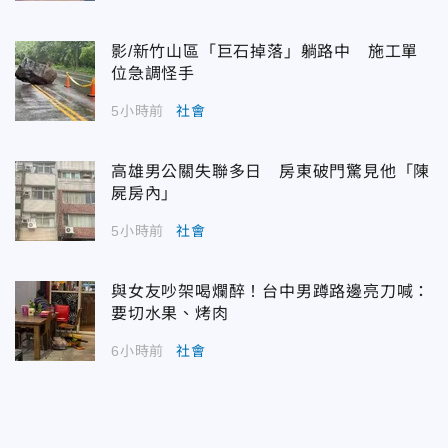
影/新竹山區「巨石掉落」躺路中 施工單
位急調怪手
5小時前
社會
高雄男公關失聯多日 房東破門驚見他「陳
屍房內」
5小時前
社會
與女友吵架喝爛醉！台中男蹲路邊亮刀喊：
要切水果、烤肉
6小時前
社會