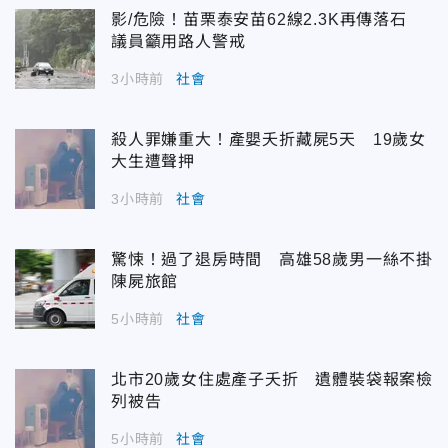
影/危險！苗栗泰安苗62線2.3K再傳落石
議員籲用路人警戒
3小時前
社會
殺人罪嫌重大！產嬰夭折藏屍5天 19歲女
大生遭聲押
3小時前
社會
驚悚！過了退房時間 高雄58歲男一絲不掛
陳屍旅館
5小時前
社會
北市20歲女住處產子夭折 遺體裝袋報案檢
列被告
5小時前
社會