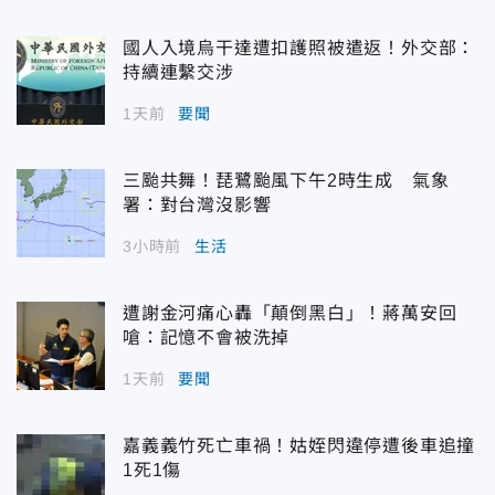
國人入境烏干達遭扣護照被遣返！外交部：
持續連繫交涉
1天前
要聞
三颱共舞！琵鷺颱風下午2時生成 氣象
署：對台灣沒影響
3小時前
生活
遭謝金河痛心轟「顛倒黑白」！蔣萬安回
嗆：記憶不會被洗掉
1天前
要聞
嘉義義竹死亡車禍！姑姪閃違停遭後車追撞
1死1傷