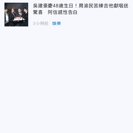
吳建豪慶48歲生日！周渝民苦練吉他獻唱送
驚喜 阿信感性告白
3小時前
娛樂