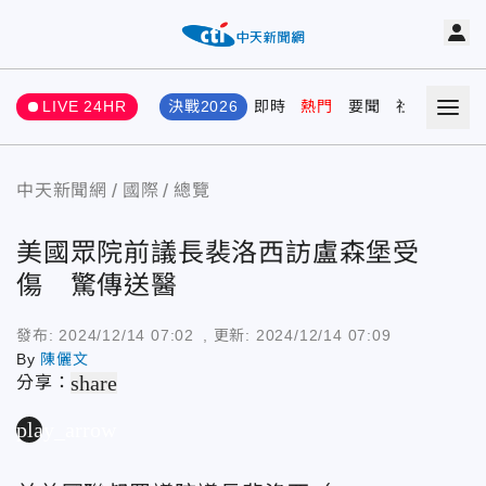
LIVE 24HR
決戰2026
即時
熱門
要聞
社會
娛樂
中天新聞網
國際
總覽
美國眾院前議長裴洛西訪盧森堡受
傷 驚傳送醫
發布:
2024/12/14 07:02
, 更新:
2024/12/14 07:09
By
陳儷文
share
分享：
play_arrow