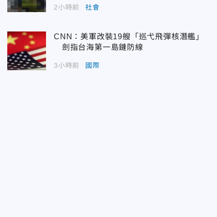
2小時前
社會
CNN：美軍改裝19艘「巡弋飛彈核潛艦」
劍指台海第一島鏈防線
3小時前
國際