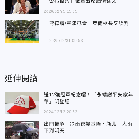
「公布檔案」徽章出席國情咨文
2026/02/25 15:35
蔣德綱/軍演迅雷 萊爾校長又誤判
2025/12/31 09:53
延伸閱讀
送12強冠軍紀念帽！「永靖謝平安家年
華」明登場
2024/12/13 20:53
出門帶傘！冷雨夜襲基隆、新北 大雨
下到明天