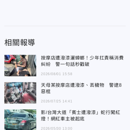
相關報導
按摩店遭潑漆灑蟑螂！少年扛責稱消費
糾紛 警一句話秒戳破
2026/08/01 15:58
天母某按摩店遭潑漆、丟穢物 警逮8
惡棍
2026/07/25 14:41
影/台灣大道「賓士遭潑漆」蛇行闖紅
燈！網紅車主被起底
2026/05/30 13:00