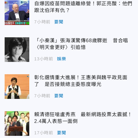
自爆因疫苗問題遠離綠營！郭正亮酸：他們
跟沈伯洋有仇？
7小時前
要聞
「小秦漢」張海漢驚傳68歲驟逝 昔合唱
〈明天會更好〉引追憶
13小時前
娛樂
彰化選情重大進展！王惠美與魏平政見面
了 是否接競總主委態度曝光
7小時前
要聞
賴清德狂嗆盧秀燕 最新網路投票太震撼！
2.4萬人表態一面倒
17小時前
要聞