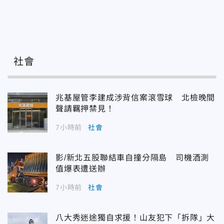
社會
兆基屋管李建成涉背信案滾雪球 北檢晚間
聲請羈押禁見！
7小時前
社會
影/新北五股聯結車自撞分隔島 司機酒測
值爆表遭送辦
7小時前
社會
八大秀迷途獨自求援！山友犯下「拆隊」大