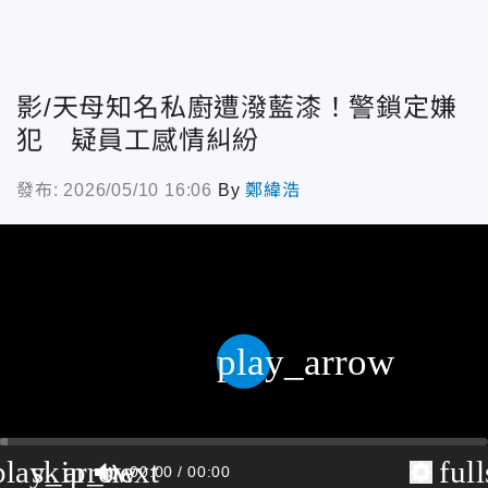
影/天母知名私廚遭潑藍漆！警鎖定嫌
犯 疑員工感情糾紛
發布: 2026/05/10 16:06
By
鄭緯浩
play_arrow
play_arrow
skip_next
ful
00:00
00:00