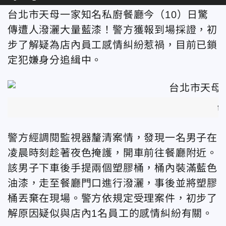
台北市天母一家知名私廚餐廳今（10）日驚
傳遭人潑灑大量藍漆！警方獲報到場採證，初
步了解疑為店內員工感情糾紛惹禍，目前已鎖
定犯嫌身分追緝中。
台
警方經調閱監視器釐清案情，發現一名男子在
凌晨時刻趁著夜色掩護，開車前往餐廳附近。
該男子下車後手提兩個塑膠桶，桶內裝滿藍色
油漆，走至餐廳門口進行潑灑，事後並將塑膠
桶丟棄在現場。警方依規定受理案件，初步了
解原因疑似與店內1名員工的感情糾紛有關。