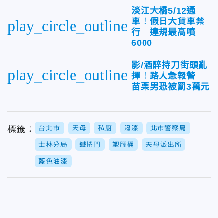
淡江大橋5/12通
車！假日大貨車禁
play_circle_outline
行 違規最高噴
6000
影/酒醉持刀街頭亂
play_circle_outline
揮！路人急報警
苗栗男恐被罰3萬元
台北市
天母
私廚
潑漆
北市警察局
標籤：
士林分局
鐵捲門
塑膠桶
天母派出所
藍色油漆