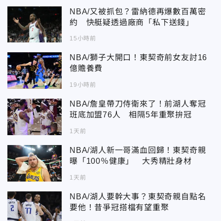
NBA/又被抓包？雷納德再爆數百萬密
約 快艇疑透過廠商「私下送錢」
15小時前
NBA/獅子大開口！東契奇前女友討16
億贍養費
19小時前
NBA/詹皇帶刀侍衛來了！前湖人奪冠
班底加盟76人 相隔5年重聚拚冠
1天前
NBA/湖人新一哥滿血回歸！東契奇親
曝「100％健康」 大秀精壯身材
1天前
NBA/湖人要幹大事？東契奇親自點名
要他！昔爭冠搭檔有望重聚