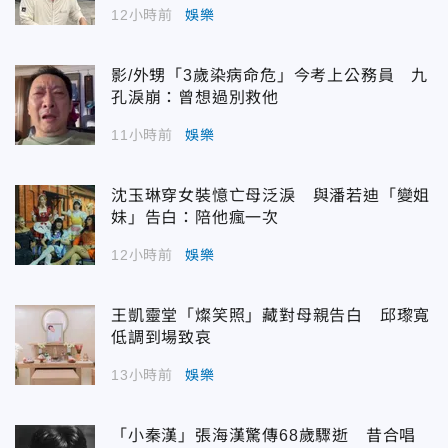
12小時前
娛樂
影/外甥「3歲染病命危」今考上公務員 九
孔淚崩：曾想過別救他
11小時前
娛樂
沈玉琳穿女裝憶亡母泛淚 與潘若迪「變姐
妹」告白：陪他瘋一次
12小時前
娛樂
王凱靈堂「燦笑照」藏對母親告白 邱瓈寬
低調到場致哀
13小時前
娛樂
「小秦漢」張海漢驚傳68歲驟逝 昔合唱