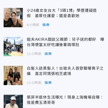
小24歲女友台大「3碩1博」學歷遭疑造
假 姜厚任護愛：還是喜歡她
6小時前
娛樂
姐夫AKIRA甜談父親節：兒子送的都好 曝
台灣便當太好吃讓後輩搞壞肚
11小時前
娛樂
白髮人送黑髮人！台玻夫人首發聲曝喪子之
痛 直言同情張柏芝處境
11小時前
娛樂
張菲半退休生活曝光！現身上海機場自曝：
我是費玉清哥哥