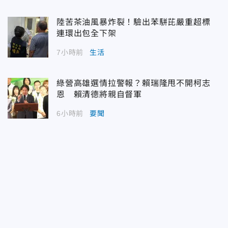
陸苦茶油風暴炸裂！驗出苯駢芘嚴重超標
連環出包全下架
7小時前
生活
綠營高雄選情拉警報？賴瑞隆甩不開柯志
恩 賴清德將親自督軍
6小時前
要聞