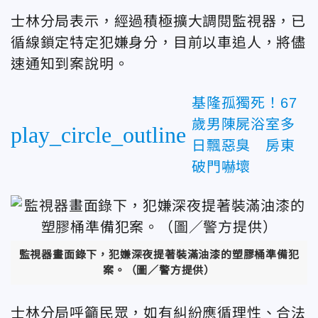
士林分局表示，經過積極擴大調閱監視器，已
循線鎖定特定犯嫌身分，目前以車追人，將儘
速通知到案說明
。
基隆孤獨死！67
歲男陳屍浴室多
play_circle_outline
日飄惡臭 房東
破門嚇壞
監視器畫面錄下，犯嫌深夜提著裝滿油漆的塑膠桶準備犯
案。（圖／警方提供）
士林分局呼籲民眾，如有糾紛應循理性、合法