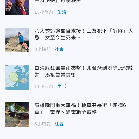
生育旅遊」打擊移民
19小時前
生活
八大秀迷途獨自求援！山友犯下「拆隊」大
忌 女至今生死未卜
8小時前
社會
白海豚狂風暴雨夾擊！北台灣剉咧等恐發陸
警 馬祖首當其衝
11小時前
生活
高雄晚間重大車禍！轎車突暴衝「連撞6
車」 電桿、變電箱全遭殃
8小時前
社會