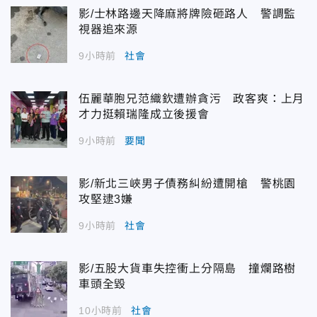
影/士林路邊天降麻將牌險砸路人 警調監
視器追來源
9小時前
社會
伍麗華胞兄范織欽遭辦貪污 政客爽：上月
才力挺賴瑞隆成立後援會
9小時前
要聞
影/新北三峽男子債務糾紛遭開槍 警桃園
攻堅逮3嫌
9小時前
社會
影/五股大貨車失控衝上分隔島 撞爛路樹
車頭全毀
10小時前
社會