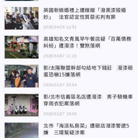
英國新娘婚禮上遭嫂嫂「潑黑漆毁婚
妙」 法官認定性質惡劣判有罪
2026/04/18 12:51
高雄知名文青風早午餐店疑「百萬債務
糾紛」遭潑漆！雙煞落網
2026/04/07 11:15
影/太陽聯盟幹部勾結地下錢莊 潑漆砸
蛋恐嚇15嫌落網
2026/01/27 20:54
影/北市信義區名店遭潑漆 男子騎機車
穿雨衣犯案落網
2026/01/27 19:09
北市「海派私房菜」遭砸店潑漆警逮5
嫌 三環幫疑涉案