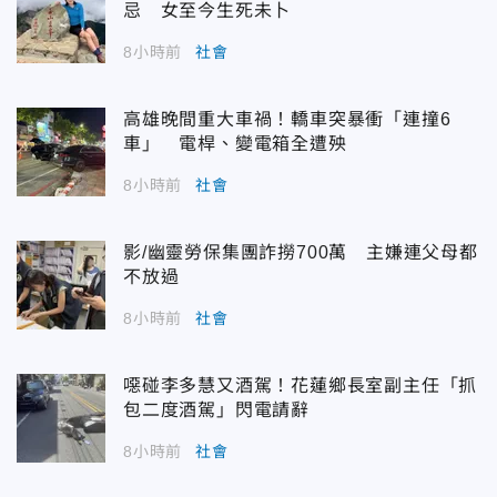
忌 女至今生死未卜
8小時前
社會
高雄晚間重大車禍！轎車突暴衝「連撞6
車」 電桿、變電箱全遭殃
8小時前
社會
影/幽靈勞保集團詐撈700萬 主嫌連父母都
不放過
8小時前
社會
噁碰李多慧又酒駕！花蓮鄉長室副主任「抓
包二度酒駕」閃電請辭
8小時前
社會