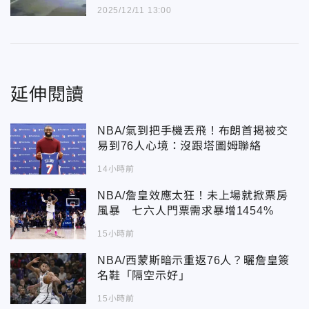
2025/12/11 13:00
延伸閱讀
NBA/氣到把手機丟飛！布朗首揭被交
易到76人心境：沒跟塔圖姆聯絡
14小時前
NBA/詹皇效應太狂！未上場就掀票房
風暴 七六人門票需求暴增1454%
15小時前
NBA/西蒙斯暗示重返76人？曬詹皇簽
名鞋「隔空示好」
15小時前