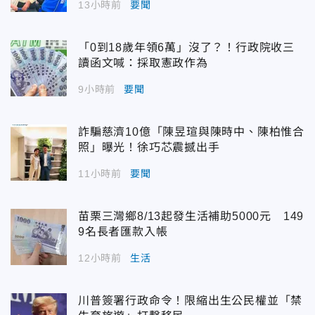
13小時前
要聞
「0到18歲年領6萬」沒了？！行政院收三
讀函文喊：採取憲政作為
9小時前
要聞
詐騙慈濟10億「陳昱瑄與陳時中、陳柏惟合
照」曝光！徐巧芯震撼出手
11小時前
要聞
苗栗三灣鄉8/13起發生活補助5000元 149
9名長者匯款入帳
12小時前
生活
川普簽署行政命令！限縮出生公民權並「禁