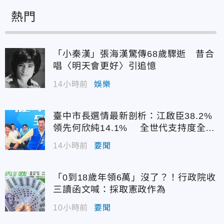
熱門
「小秦漢」張海漢驚傳68歲驟逝 昔合
唱〈明天會更好〉引追憶
14小時前
娛樂
臺中市長選情最新剖析：江啟臣38.2%
領先何欣純14.1% 全世代支持度全面
居首
14小時前
要聞
「0到18歲年領6萬」沒了？！行政院收
三讀函文喊：採取憲政作為
10小時前
要聞