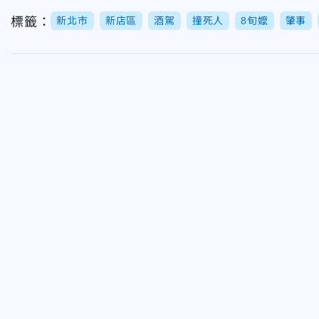
標籤：
新北市
新店區
酒駕
撞死人
8旬嬤
肇事