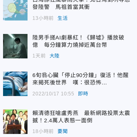
發陸警 馬祖首當其衝
13小時前
生活
陸男手搓AI劇暴紅！《歸墟》播放破
億 每分鐘算力燒掉近萬台幣
1天前
大陸
6旬翁心臟「停止90分鐘」復活！他醒
來揭死後世界 嘆：很恐怖…
2022/10/17 10:55
即時
賴清德狂嗆盧秀燕 最新網路投票太震
撼！2.4萬人表態一面倒
18小時前
要聞