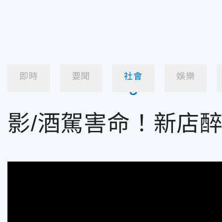
即時
要聞
社會
娛樂
影/酒駕害命！新店