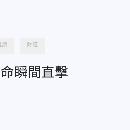
健康
財經
奪命瞬間直擊