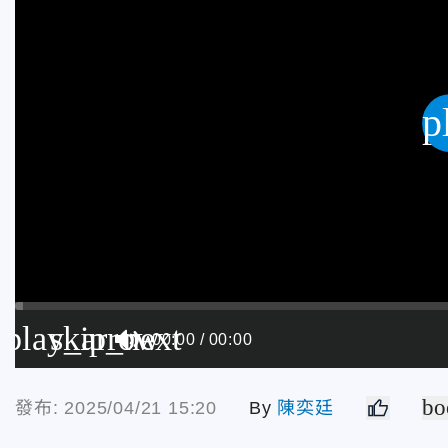
p
play_arrow
skip_next
00:00
00:00
bo
發布: 2025/04/21 15:20
By
陳奕廷