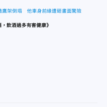
牆鷹架倒塌 他車身前緣遭砸畫面驚險
酒，飲酒過多有害健康》