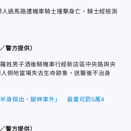
婦人過馬路遭機車騎士撞擊身亡，騎士經檢測
／警方提供）
9歲羅姓男子酒後騎機車行經新店區中央路與央
婦人倒地當場失去生命跡象，送醫後不治身
上半身探出、腳伸車外」 最重可罰5萬4
／警方提供）