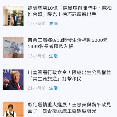
詐騙慈濟10億「陳昱瑄與陳時中、陳柏
惟合照」曝光！徐巧芯震撼出手
12小時前
要聞
苗栗三灣鄉8/13起發生活補助5000元
1499名長者匯款入帳
13小時前
生活
川普簽署行政命令！限縮出生公民權並
「禁生育旅遊」打擊移民
21小時前
生活
彰化選情重大進展！王惠美與魏平政見
面了 是否接競總主委態度曝光