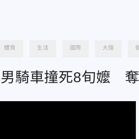
體育
生活
國際
大陸
醉男騎車撞死8旬嬤 