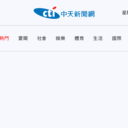
星
熱門
要聞
社會
娛樂
體育
生活
國際