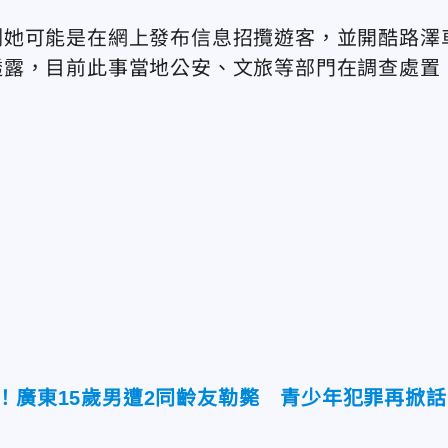
測她可能是在網上發布信息招攬遊客，並開酷路澤
透露，目前此事當地公安、文旅等部門在調查處置
！廣東15歲男遭2同齡友勒斃 青少年犯罪再掀話