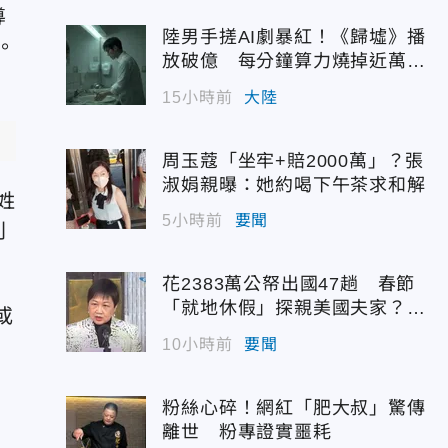
導
陸男手搓AI劇暴紅！《歸墟》播
。
放破億 每分鐘算力燒掉近萬台
幣
15小時前
大陸
周玉蔻「坐牢+賠2000萬」？張
淑娟親曝：她約喝下午茶求和解
姓
5小時前
要聞
則
花2383萬公帑出國47趟 春節
「就地休假」探親美國夫家？徐
或
佳青回應了
10小時前
要聞
粉絲心碎！網紅「肥大叔」驚傳
離世 粉專證實噩耗