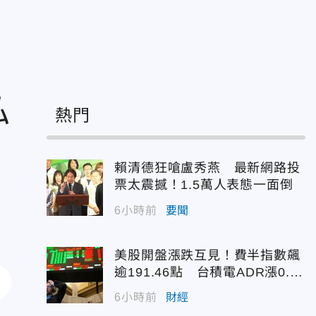
私
熱門
賴清德狂嗆盧秀燕 最新網路投
票太震撼！1.5萬人表態一面倒
6小時前
要聞
美股開盤漲跌互見！費半指數飆
逾191.46點 台積電ADR漲0.9
3%
6小時前
財經