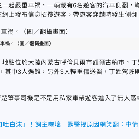
生一起嚴重車禍，一輛載有6名遊客的汽車側翻，
在網上發布信息招攬遊客，帶遊客穿越時發生側翻
車禍。（圖／翻攝畫面）
，地點位於大陸內蒙古呼倫貝爾市額爾古納市，丁
，其中3人遇難，另外3人輕重傷送醫，丁姓駕駛
清楚肇事司機是不是用私家車帶遊客進入了無人區
口吐白沫」！飼主嚇壞 獸醫揭原因網笑翻：中情