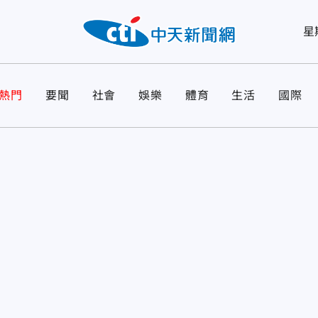
星
熱門
要聞
社會
娛樂
體育
生活
國際