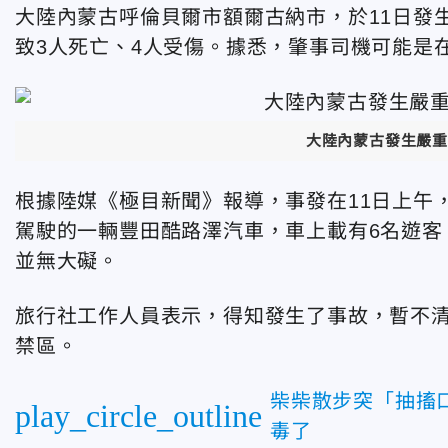
大陸內蒙古呼倫貝爾市額爾古納市，於11日發
致3人死亡、4人受傷。據悉，肇事司機可能是
大陸內蒙古發生嚴重
根據陸媒《極目新聞》報導，事發在11日上午
駕駛的一輛豐田酷路澤汽車，車上載有6名遊客
並無大礙。
旅行社工作人員表示，得知發生了事故，暫不
禁區。
柴柴散步突「抽搐
play_circle_outline
毒了