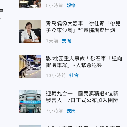
6小時前
娛樂
車
，
青鳥偶像大翻車！徐佳青「帶兒
子登東沙島」監察院調查出爐
1天前
要聞
影/桃園重大事故！砂石車「逆向
衝機車群」3人緊急送醫
13小時前
社會
迎戰九合一！國民黨精選4位新
發言人 7日正式公布加入團隊
7小時前
要聞