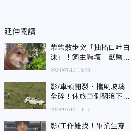
延伸閱讀
柴柴散步突「抽搐口吐白
沫」！飼主嚇壞 獸醫揭
原因網笑翻：中情毒了
2024/07/13 10:20
影/車頭開裂、擋風玻璃
全碎！休旅車側翻滾下山
致3死4傷 網傳係非法載
2024/07/12 18:17
客
影/工作難找！畢業生穿