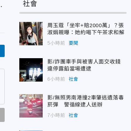
社會
求
隨
周玉蔻「坐牢+賠2000萬」？張
淑娟親曝：她約喝下午茶求和解
5小時前
要聞
言
影/詐團車手與被害人面交收錢
違停露餡當場遭逮
6小時前
社會
影/無照男南港撞2車肇逃遺落毒
菸彈 警循線逮人送辦
7小時前
社會