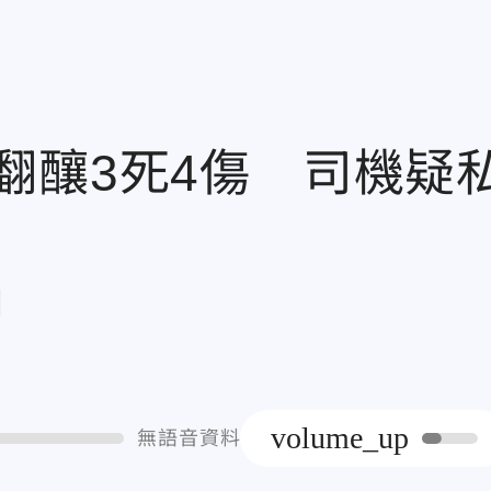
翻釀3死4傷 司機疑
章
volume_up
無語音資料