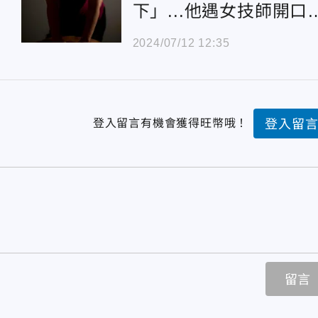
下」...他遇女技師開口
包養「1.8萬10天隨叫
2024/07/12 12:35
到」
登入留言有機會獲得旺幣哦！
登入留
留言