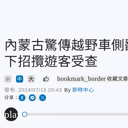
內蒙古驚傳越野車側
下招攬遊客受查
bookmark_border
大
收藏文
中
小
發布:
2024/07/13 20:43
By
即時中心
分享：
play_arrow