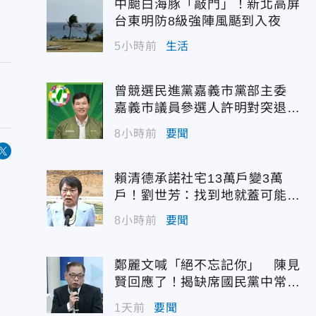
中颱白海豚「敲門」！新北高屏
台東明防8級強陣風颳到入夜
5小時前
生活
曾競選民進黨嘉義市黨部主委
嘉義市議員參選人許明對突退
選！
8小時前
要聞
賴清德承諾社宅13萬戶變3萬
戶！劉世芳：找到地就蓋可能變
空餘屋
8小時前
要聞
鄭麗文喊「絕不忘記你」 陳見
賢回應了！揭缺席國民黨中常會
原因
1天前
要聞