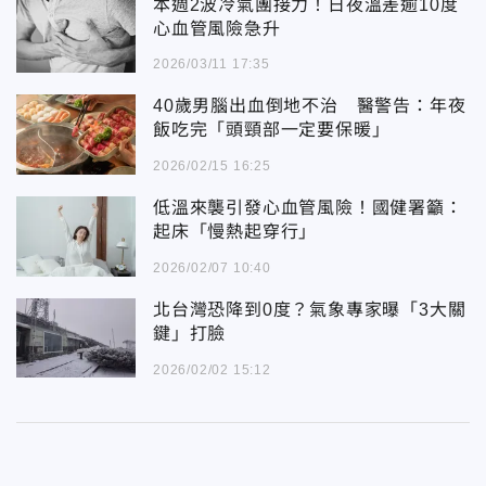
本週2波冷氣團接力！日夜溫差逾10度
心血管風險急升
2026/03/11 17:35
40歲男腦出血倒地不治 醫警告：年夜
飯吃完「頭頸部一定要保暖」
2026/02/15 16:25
低溫來襲引發心血管風險！國健署籲：
起床「慢熱起穿行」
2026/02/07 10:40
北台灣恐降到0度？氣象專家曝「3大關
鍵」打臉
2026/02/02 15:12