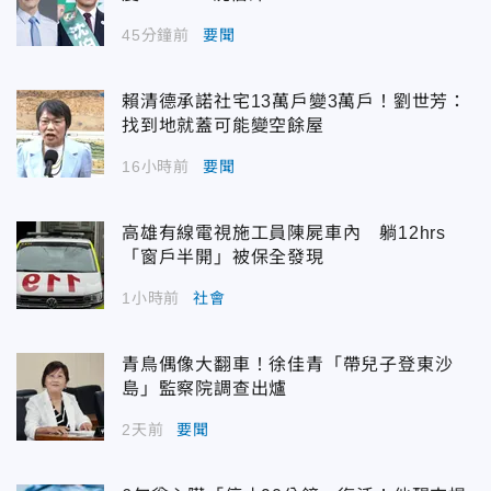
45分鐘前
要聞
賴清德承諾社宅13萬戶變3萬戶！劉世芳：
找到地就蓋可能變空餘屋
16小時前
要聞
高雄有線電視施工員陳屍車內 躺12hrs
「窗戶半開」被保全發現
1小時前
社會
青鳥偶像大翻車！徐佳青「帶兒子登東沙
島」監察院調查出爐
2天前
要聞