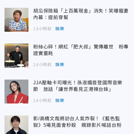
胡瓜保險箱「上百萬現金」消失！笑曝寵妻
內幕：提前穿幫
13小時前
娛樂
粉絲心碎！網紅「肥大叔」驚傳離世 粉專
證實噩耗
14小時前
娛樂
JJA壓軸卡司曝光！孫淑媚首登國際音樂
節 放話「讓世界看見正港辣台妹」
14小時前
娛樂
影/高橋文哉將訪台人氣炸裂！《藍色監
獄》5場見面會秒殺 親錄影片喊話台粉