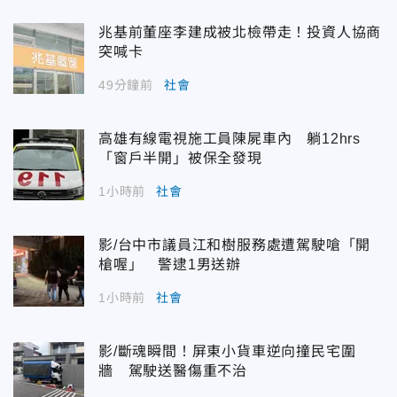
兆基前董座李建成被北檢帶走！投資人協商
突喊卡
49分鐘前
社會
高雄有線電視施工員陳屍車內 躺12hrs
「窗戶半開」被保全發現
1小時前
社會
影/台中市議員江和樹服務處遭駕駛嗆「開
槍喔」 警逮1男送辦
1小時前
社會
影/斷魂瞬間！屏東小貨車逆向撞民宅圍
牆 駕駛送醫傷重不治