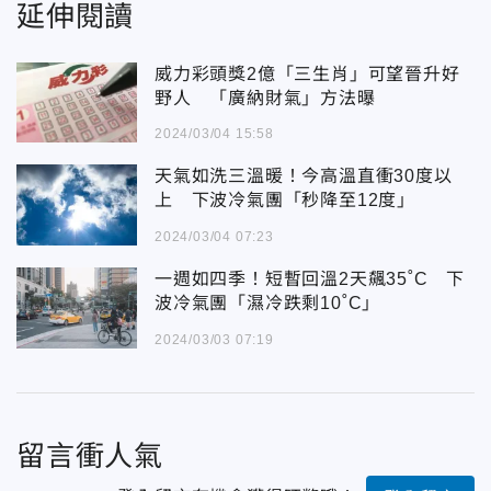
延伸閱讀
威力彩頭獎2億「三生肖」可望晉升好
野人 「廣納財氣」方法曝
2024/03/04 15:58
天氣如洗三溫暖！今高溫直衝30度以
上 下波冷氣團「秒降至12度」
2024/03/04 07:23
一週如四季！短暫回溫2天飆35˚C 下
波冷氣團「濕冷跌剩10˚C」
2024/03/03 07:19
留言衝人氣