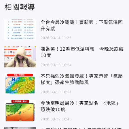
相關報導
全台今晨冷颼颼！賈新興：下周氣溫回
升有感
2026/03/14 11:23
凍番薯！12縣市低溫特報 今晚恐跌破
10度
2026/03/13 10:54
不只強烈冷氣團發威！專家示警「氣壓
梯度」恐產生強勁陣風
2026/03/13 10:21
今晚至明晨最冷！專家點名「4地區」
恐跌破10度
2026/03/12 10:46