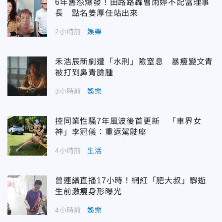
6年舊怨爆發！田路路轟曹雨婷不配當理事
長 點名姜厚任站出來
2小時前
娛樂
禾浩辰新劇遭「水刑」險窒息 暴瘦變文青
被打到鼻青臉腫
3小時前
娛樂
控同業性騷7年風波後首更新 「車界女
神」李冠儀：重返駕駛座
4小時前
生活
曾連續直播17小時！網紅「肥大叔」驟逝
生前激瘦身形曝光
4小時前
娛樂