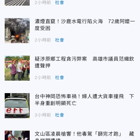
2小時前
社會
濃煙直竄！沙鹿水電行陷火海 72歲阿嬤一
度受困
2小時前
社會
疑涉原鄉工程貪污弊案 高雄市議員范織欽
遭聲押
2小時前
社會
台中神岡恐怖車禍！婦人遭大貨車撞飛 下
半身重創明顯死亡
3小時前
社會
文山區凌晨槍響！他毒駕「篩完才跑」 藏