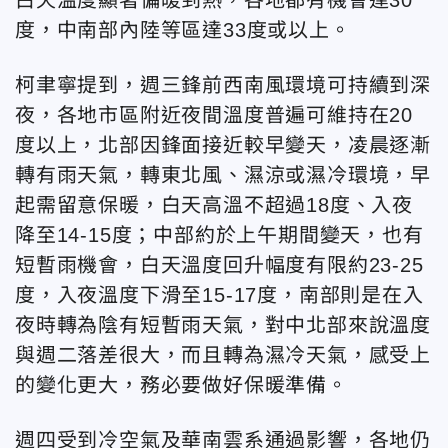
度，中南部內陸等區達33度或以上。
柯聿寧提到，週三鋒前西南風環境可持續到深
夜，各地市區附近夜間溫度普遍可維持在20
度以上，北部因鋒面接近較早變天，凌晨逐漸
轉有雨天氣，轉東北風、濕涼或濕冷環境，早
起需留意保暖，白天高溫不超過18度、入夜
降至14-15度；中部約於上午期間變天，也有
短暫雨機會，白天溫度回升幅度有限約23-25
度，入夜溫度下滑至15-17度，南部則是在入
夜時轉為陰有短暫雨天氣，對中北部來說溫度
與週二落差很大，而且轉為濕冷天氣，感受上
的變化更大，務必要做好保暖準備。
週四受到冷空氣及華南雲系通過影響，各地仍