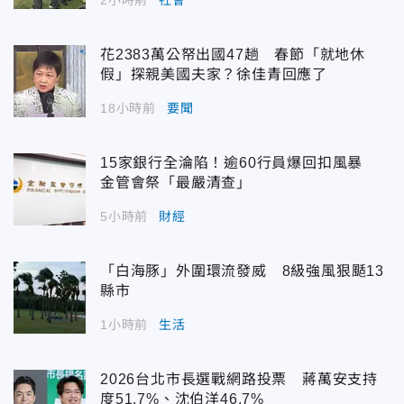
花2383萬公帑出國47趟 春節「就地休
假」探親美國夫家？徐佳青回應了
18小時前
要聞
15家銀行全淪陷！逾60行員爆回扣風暴
金管會祭「最嚴清查」
5小時前
財經
「白海豚」外圍環流發威 8級強風狠颳13
縣市
1小時前
生活
2026台北市長選戰網路投票 蔣萬安支持
度51.7%、沈伯洋46.7%