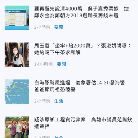
要再選先說清4000萬！吳子嘉秀票據 控
鄭永金為鄭朝方2018選縣長籌錢未還
2小時前
要聞
周玉蔻「坐牢+賠2000萬」？張淑娟親曝：
她約喝下午茶求和解
14小時前
要聞
白海豚颱風進逼！氣象署估14:30發海警
爸爸節馬祖恐陸警
2小時前
生活
疑涉原鄉工程貪污弊案 高雄市議員范織欽
遭聲押
2小時前
社會