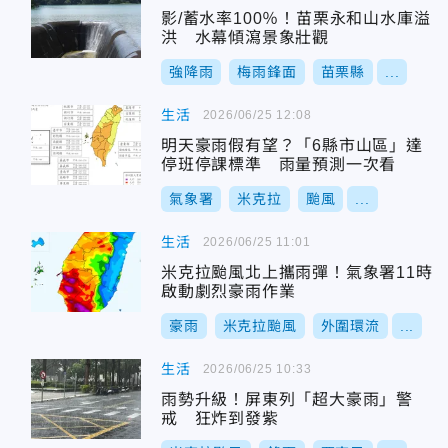
影/蓄水率100％！苗栗永和山水庫溢
洪 水幕傾瀉景象壯觀
強降雨
梅雨鋒面
苗栗縣
...
生活
2026/06/25 12:08
明天豪雨假有望？「6縣市山區」達
停班停課標準 雨量預測一次看
氣象署
米克拉
颱風
...
生活
2026/06/25 11:01
米克拉颱風北上攜雨彈！氣象署11時
啟動劇烈豪雨作業
豪雨
米克拉颱風
外圍環流
...
生活
2026/06/25 10:33
雨勢升級！屏東列「超大豪雨」警
戒 狂炸到發紫