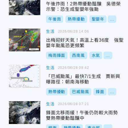
午後炸雨！2熱帶擾動醞釀 吳德榮
示警：恐生成聖嬰年強颱
午後雨
熱帶擾動
聖嬰年
...
生活
2026/06/28 14:06
出梅迎好天氣！高溫上看36度 強聖
嬰年颱風恐更頻繁
梅雨鋒面
西南風
水氣
...
生活
2026/06/28 09:42
「巴威颱風」最快7/1生成 賈新興
曝路徑：朝南海移動
熱帶擾動
巴威颱風
鋒面
...
生活
2026/06/28 07:21
鋒面北移雨緩！午後仍防較大雨勢
雙熱帶擾動醞釀中