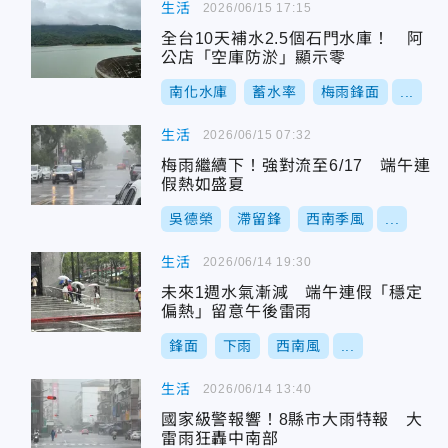
生活
2026/06/15 17:15
全台10天補水2.5個石門水庫！ 阿
公店「空庫防淤」顯示零
南化水庫
蓄水率
梅雨鋒面
...
生活
2026/06/15 07:32
梅雨繼續下！強對流至6/17 端午連
假熱如盛夏
吳德榮
滯留鋒
西南季風
...
生活
2026/06/14 19:30
未來1週水氣漸減 端午連假「穩定
偏熱」留意午後雷雨
鋒面
下雨
西南風
...
生活
2026/06/14 13:40
國家級警報響！8縣市大雨特報 大
雷雨狂轟中南部