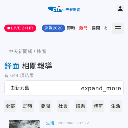
LIVE 24HR
決戰2026
即時
熱門
要聞
社會
娛樂
中天新聞網
鋒面
鋒面
相關報導
有
644
項結果
全部
即時
要聞
社會
娛樂
體育
生活
生活
2026/06/30 07:22