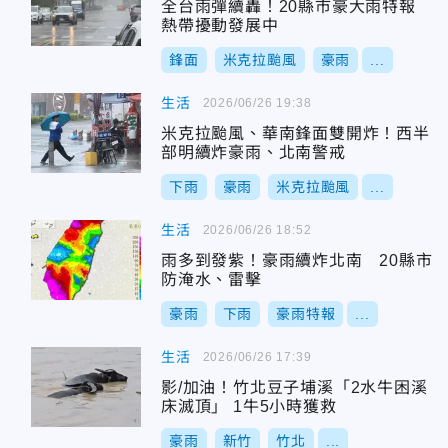
全台雨彈續轟！20縣市豪大雨特報
熱帶擾動發展中
鋒面
米克拉颱風
豪雨
...
生活
2026/06/26 19:38
米克拉颱風、華南鋒面雙開炸！西半
部明續炸豪雨、北南警戒
下雨
豪雨
米克拉颱風
...
生活
2026/06/26 18:52
雨多到發紫！豪雨續炸北南 20縣市
防淹水、雷擊
豪雨
下雨
豪雨特報
...
生活
2026/06/26 17:39
影/加油！竹北豆子埔溪「2水牛困溪
床滅頂」 1牛5小時獲救
豪雨
新竹
竹北
...