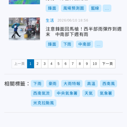
鋒面
風場預測圖
藍線
...
生活
2026/06/10 18:56
注意鋒面回馬槍！西半部雨彈炸到週
末 中南部下週有雨
鋒面
下雨
中南部
...
上一頁
1
2
3
4
5
6
7
8
9
10
下一頁
相關標籤：
下雨
豪雨
大雨特報
高溫
西南風
西南氣流
中央氣象署
天氣
氣象署
米克拉颱風