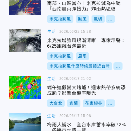
南部、山區當心！米克拉減為中颱
「西南風雨彈接力」炸雨熱區曝
米克拉颱風
颱風
風切
...
生活
2026/06/22 15:28
米克拉增強風眼漸清晰 專家示警：
6/25距離台灣最近
米克拉颱風
風眼
米克拉颱風什麼時候最接近台灣
...
生活
2026/06/17 21:02
端午連假變大烤爐！週末熱帶系統恐
成颱？影響台機率曝光
大台北
宜蘭
花東縱谷
...
生活
2026/06/17 15:08
梅雨大補水！全台水庫蓄水率破72%
各縣市水情一覽