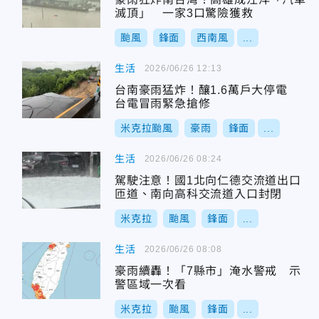
滅頂」 一家3口驚險獲救
颱風
鋒面
西南風
...
生活
2026/06/26 12:13
台南豪雨猛炸！釀1.6萬戶大停電
台電冒雨緊急搶修
米克拉颱風
豪雨
鋒面
...
生活
2026/06/26 08:24
駕駛注意！國1北向仁德交流道出口
匝道、南向高科交流道入口封閉
米克拉
颱風
鋒面
...
生活
2026/06/26 08:08
豪雨續轟！「7縣市」淹水警戒 示
警區域一次看
米克拉
颱風
鋒面
...