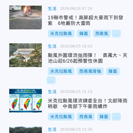
生活
2026/06/26 07:24
19縣市警戒！高屏超大豪雨下到發
紫 6地嚴防大雷雨
米克拉颱風
鋒面
西南風
...
生活
2026/06/25 18:03
颱風外圍環流抛雨彈！ 奧萬大、天
池山莊6/26起預警性休園
米克拉颱風
西南風增強
鋒面
...
生活
2026/06/25 15:13
米克拉颱風環流肆虐全台！北部降雨
稍歇 中南部下午豪雨續炸
米克拉颱風
西南風
鋒面
...
生活
2026/06/25 13:36