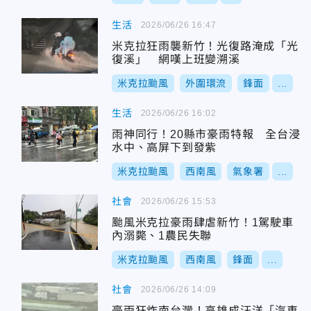
生活
2026/06/26 16:47
米克拉狂雨襲新竹！光復路淹成「光
復溪」 網嘆上班變溯溪
米克拉颱風
外圍環流
鋒面
...
生活
2026/06/26 16:02
雨神同行！20縣市豪雨特報 全台浸
水中、高屏下到發紫
米克拉颱風
西南風
氣象署
...
社會
2026/06/26 15:53
颱風米克拉豪雨肆虐新竹！1駕駛車
內溺斃、1農民失聯
米克拉颱風
西南風
鋒面
...
社會
2026/06/26 14:09
豪雨狂炸南台灣！高雄成汪洋「汽車