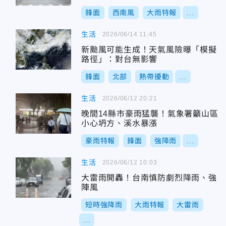
鋒面
西南風
大雨特報
...
生活
2026/06/14 11:45
新颱風可能生成！天氣風險曝「模擬
路徑」：對台無影響
鋒面
北部
熱帶擾動
...
生活
2026/06/12 20:21
晚間14縣市豪雨猛襲！氣象署籲山區
小心坍方、溪水暴漲
豪雨特報
鋒面
強降雨
...
生活
2026/06/12 10:03
大雷雨開轟！台南慎防劇烈降雨、強
陣風
短時強降雨
大雨特報
大雷雨
...