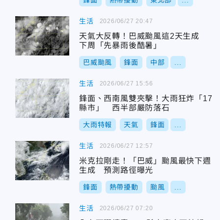
鋒面
熱帶擾動
東北部
...
生活
2026/06/27 20:47
天氣大反轉！巴威颱風這2天生成
下周「先暴雨後酷暑」
巴威颱風
鋒面
中部
...
生活
2026/06/27 15:56
鋒面、西南風雙夾擊！大雨狂炸「17
縣市」 西半部嚴防落石
大雨特報
天氣
鋒面
...
生活
2026/06/27 12:57
米克拉剛走！「巴威」颱風最快下週
生成 預測路徑曝光
鋒面
熱帶擾動
颱風
...
生活
2026/06/27 07:20