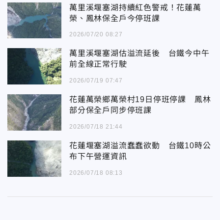
萬里溪堰塞湖持續紅色警戒！花蓮萬
榮、鳳林保全戶今停班課
2026/07/20 08:27
萬里溪堰塞湖估溢流延後 台鐵今中午
前全線正常行駛
2026/07/19 07:47
花蓮萬榮鄉萬榮村19日停班停課 鳳林
部分保全戶同步停班課
2026/07/18 21:44
花蓮堰塞湖溢流蠢蠢欲動 台鐵10時公
布下午營運資訊
2026/07/18 08:13