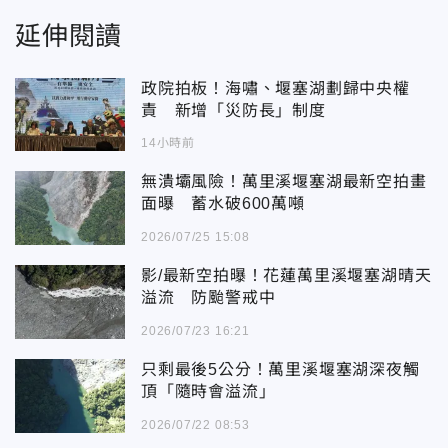
延伸閱讀
政院拍板！海嘯、堰塞湖劃歸中央權
責 新增「災防長」制度
14小時前
無潰壩風險！萬里溪堰塞湖最新空拍畫
面曝 蓄水破600萬噸
2026/07/25 15:08
影/最新空拍曝！花蓮萬里溪堰塞湖晴天
溢流 防颱警戒中
2026/07/23 16:21
只剩最後5公分！萬里溪堰塞湖深夜觸
頂「隨時會溢流」
2026/07/22 08:53