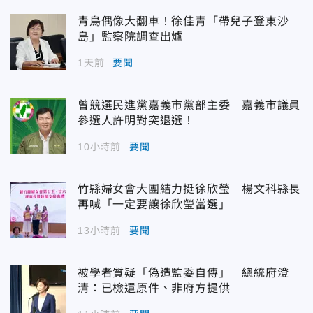
青鳥偶像大翻車！徐佳青「帶兒子登東沙
島」監察院調查出爐
1天前
要聞
曾競選民進黨嘉義市黨部主委 嘉義市議員
參選人許明對突退選！
10小時前
要聞
竹縣婦女會大團結力挺徐欣瑩 楊文科縣長
再喊「一定要讓徐欣瑩當選」
13小時前
要聞
被學者質疑「偽造監委自傳」 總統府澄
清：已檢還原件、非府方提供