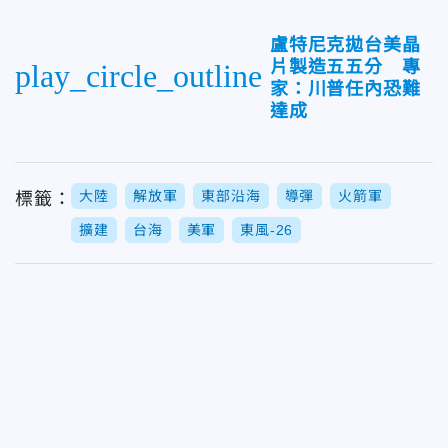
盧特尼克拋台美晶
片製造五五分 專
play_circle_outline
家：川普任內恐難
達成
大陸
解放軍
東部沿海
導彈
火箭軍
標籤：
擴建
台海
美軍
東風-26