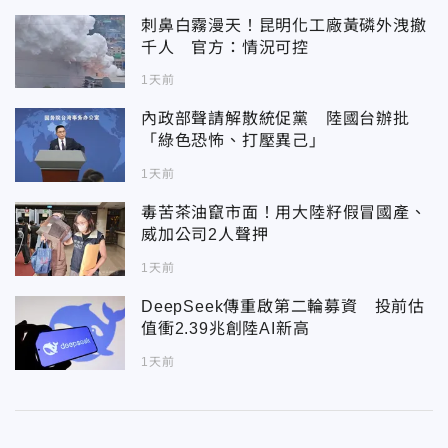
刺鼻白霧漫天！昆明化工廠黃磷外洩撤
千人 官方：情況可控
1天前
內政部聲請解散統促黨 陸國台辦批
「綠色恐怖、打壓異己」
1天前
毒苦茶油竄市面！用大陸籽假冒國產、
威加公司2人聲押
1天前
DeepSeek傳重啟第二輪募資 投前估
值衝2.39兆創陸AI新高
1天前