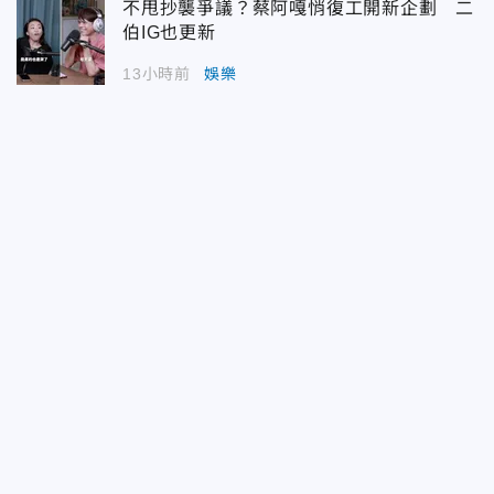
不甩抄襲爭議？蔡阿嘎悄復工開新企劃 二
伯IG也更新
13小時前
娛樂