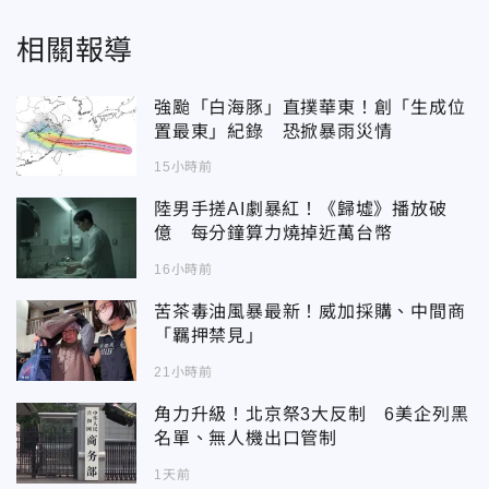
相關報導
強颱「白海豚」直撲華東！創「生成位
置最東」紀錄 恐掀暴雨災情
15小時前
陸男手搓AI劇暴紅！《歸墟》播放破
億 每分鐘算力燒掉近萬台幣
16小時前
苦茶毒油風暴最新！威加採購、中間商
「羈押禁見」
21小時前
角力升級！北京祭3大反制 6美企列黑
名單、無人機出口管制
1天前