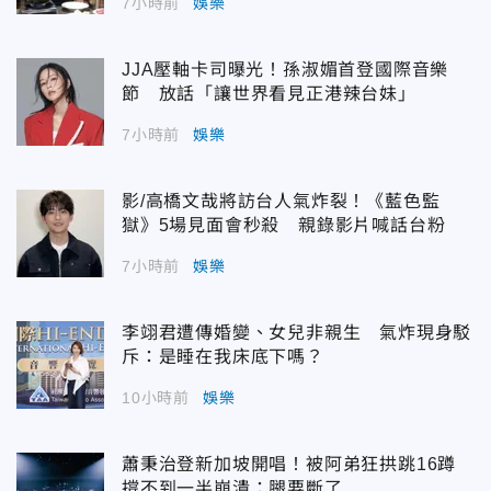
7小時前
娛樂
JJA壓軸卡司曝光！孫淑媚首登國際音樂
節 放話「讓世界看見正港辣台妹」
7小時前
娛樂
影/高橋文哉將訪台人氣炸裂！《藍色監
獄》5場見面會秒殺 親錄影片喊話台粉
7小時前
娛樂
李翊君遭傳婚變、女兒非親生 氣炸現身駁
斥：是睡在我床底下嗎？
10小時前
娛樂
蕭秉治登新加坡開唱！被阿弟狂拱跳16蹲
撐不到一半崩潰：腿要斷了