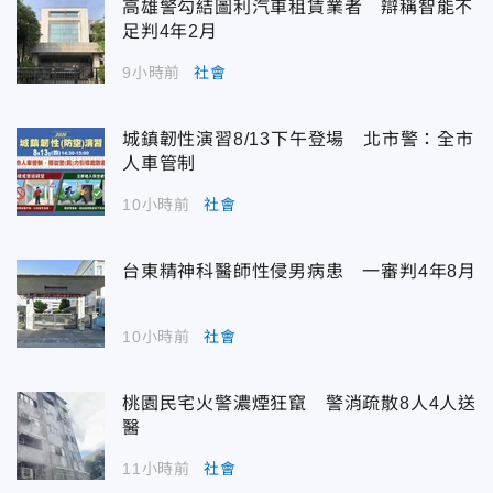
高雄警勾結圖利汽車租賃業者 辯稱智能不
足判4年2月
9小時前
社會
城鎮韌性演習8/13下午登場 北市警：全市
人車管制
10小時前
社會
台東精神科醫師性侵男病患 一審判4年8月
10小時前
社會
桃園民宅火警濃煙狂竄 警消疏散8人4人送
醫
11小時前
社會