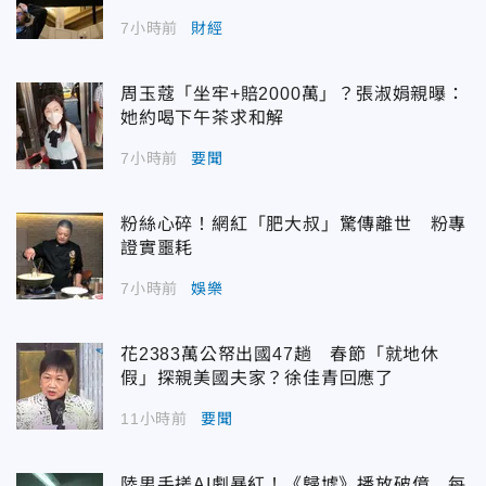
7小時前
財經
周玉蔻「坐牢+賠2000萬」？張淑娟親曝：
她約喝下午茶求和解
7小時前
要聞
粉絲心碎！網紅「肥大叔」驚傳離世 粉專
證實噩耗
7小時前
娛樂
花2383萬公帑出國47趟 春節「就地休
假」探親美國夫家？徐佳青回應了
11小時前
要聞
陸男手搓AI劇暴紅！《歸墟》播放破億 每