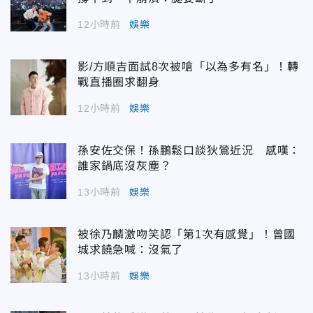
12小時前
娛樂
影/方順吉面試8次被嗆「以為多有名」！轉
戰直播圈求翻身
12小時前
娛樂
孫安佐交保！孫鵬鬆口談狄鶯近況 感嘆：
誰家鍋底沒灰塵？
13小時前
娛樂
被徐乃麟激吻笑認「第1次有感覺」！曾國
城求饒急喊：沒氣了
13小時前
娛樂