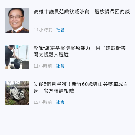
高雄市議員范織欽疑涉貪！遭檢調帶回約談
11小時前
社會
影/新店耕莘醫院醫療暴力 男子嫌診斷書
開太慢毆人遭逮
11小時前
社會
失蹤5個月尋獲！新竹60歲男山谷墜車成白
骨 警方報請相驗
12小時前
社會