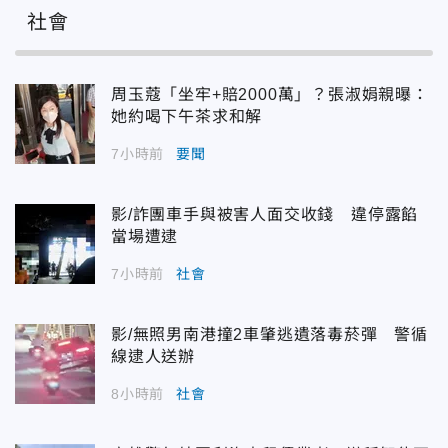
社會
周玉蔻「坐牢+賠2000萬」？張淑娟親曝：
她約喝下午茶求和解
7小時前
要聞
影/詐團車手與被害人面交收錢 違停露餡
當場遭逮
7小時前
社會
影/無照男南港撞2車肇逃遺落毒菸彈 警循
線逮人送辦
8小時前
社會