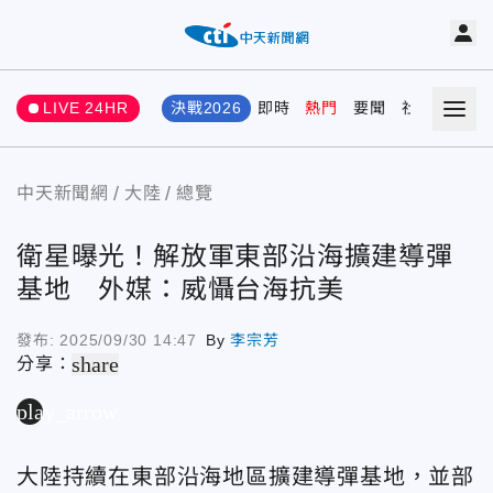
LIVE 24HR
決戰2026
即時
熱門
要聞
社會
娛樂
中天新聞網
大陸
總覽
衛星曝光！解放軍東部沿海擴建導彈
基地 外媒：威懾台海抗美
發布:
2025/09/30 14:47
By
李宗芳
share
分享：
play_arrow
大陸持續在東部沿海地區擴建導彈基地，並部