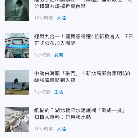
分鐘算力燒掉近萬台幣
16小時前
大陸
迎戰九合一！國民黨精選4位新發言人 7日
正式公布加入團隊
9小時前
要聞
中颱白海豚「敲門」！新北高屏台東明防8
級強陣風颳到入夜
7小時前
生活
紙糊的？湖北橋梁水泥護欄「倒成一排」
知情人爆料：只用膠水黏
16小時前
大陸