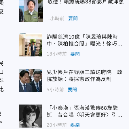
敬禮！賴總統曝88節影片藏洋蔥
搔
皮
1小時前
要聞
詐騙慈濟10億「陳昱瑄與陳時
中、陳柏惟合照」曝光！徐巧芯
震撼出手
18小時前
要聞
民
口
兒少帳戶在野版三讀送府院 政
院放話：將採憲政作為反制
券
比
5小時前
要聞
「小秦漢」張海漢驚傳68歲驟
騰
逝 昔合唱〈明天會更好〉引追
憶
。
20小時前
娛樂