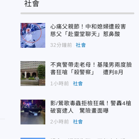
社會
心痛父親節！中和媳婦遭殺害
慈父「赴靈堂聊天」惹鼻酸
32分鐘前
社會
不爽警帶走老母！基隆男兩度臉
書狂嗆「殺警察」 遭判8月
1小時前
社會
影/鶯歌毒蟲拒檢狂飆！警轟4槍
破窗逮人 驚險畫面曝
2小時前
社會