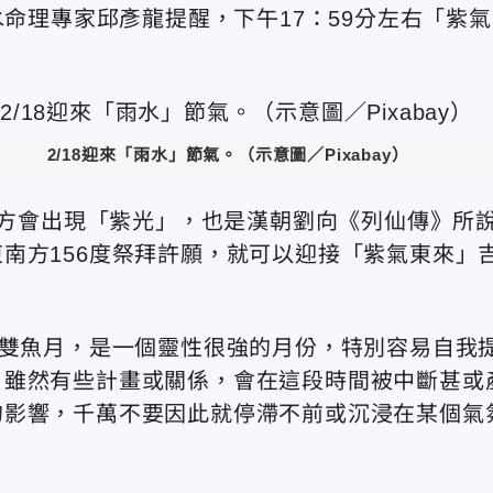
水命理專家邱彥龍提醒，下午17：59分左右「紫氣
2/18迎來「雨水」節氣。（示意圖／Pixabay）
間東方會出現「紫光」，也是漢朝劉向《列仙傳》所
南方156度祭拜許願，就可以迎接「紫氣東來」
入雙魚月，是一個靈性很強的月份，特別容易自我
，雖然有些計畫或關係，會在這段時間被中斷甚或
的影響，千萬不要因此就停滯不前或沉浸在某個氣