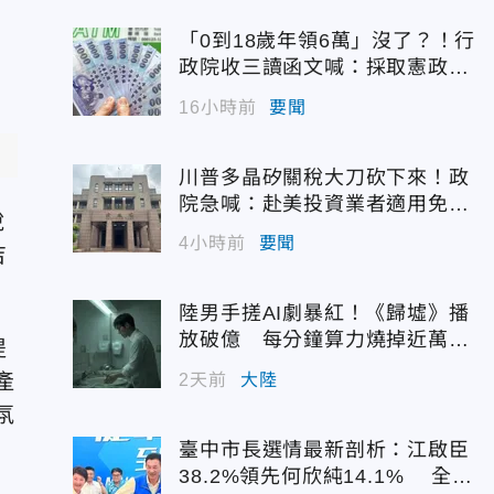
「0到18歲年領6萬」沒了？！行
政院收三讀函文喊：採取憲政作
為
16小時前
要聞
川普多晶矽關稅大刀砍下來！政
院急喊：赴美投資業者適用免稅
說
配額
4小時前
要聞
吉
陸男手搓AI劇暴紅！《歸墟》播
放破億 每分鐘算力燒掉近萬台
提
幣
產
2天前
大陸
氛
臺中市長選情最新剖析：江啟臣
38.2%領先何欣純14.1% 全世