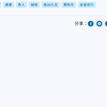
健康
貴人
磁場
逢凶化吉
雙魚月
金星逆行
分享：