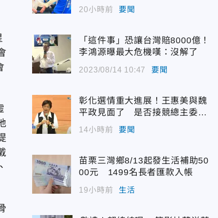
代支持度全面居首
20小時前
要聞
星
「這件事」恐讓台灣賠8000億！
會
李鴻源曝最大危機嘆：沒解了
會
2023/08/14 10:47
要聞
彰化選情重大進展！王惠美與魏
虛
平政見面了 是否接競總主委態
地
度曝光
14小時前
要聞
提
戴
苗栗三灣鄉8/13起發生活補助50
、
00元 1499名長者匯款入帳
19小時前
生活
骨