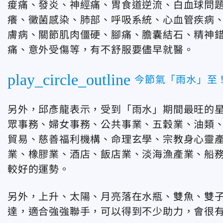
痠痛、發炎、神經痛、胃食道逆流、白血球問
癢、黴菌感染、肺部、呼吸系統、心血管疾病
膚病、關節肌肉僵硬、腳痛、膽囊結石、精神
痛、意外受傷等，有不舒服要儘早就醫。
play_circle_outline
今節氣「雨水」至
另外，邱彥龍表示，受到「雨水」期間最旺的
眾事務、婦女事務、公共事業、五穀業、油類
貿易、慈善福利機構、命理玄學、宗教身心靈
業、橡膠業、酒店、飯店業、淡海漁產業、船
較好的運勢。
另外，上升、太陽、月亮落在水瓶、雙魚、雙子
達，適合強強聯手，可以得到不少助力，會很