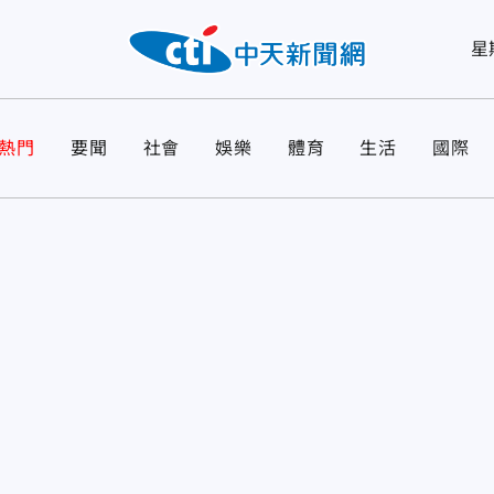
星
熱門
要聞
社會
娛樂
體育
生活
國際