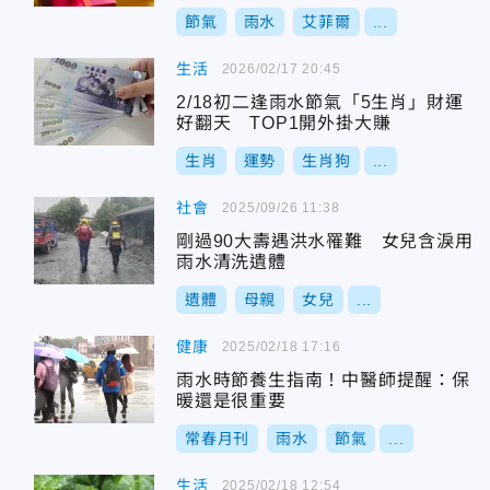
節氣
雨水
艾菲爾
...
生活
2026/02/17 20:45
2/18初二逢雨水節氣「5生肖」財運
好翻天 TOP1開外掛大賺
生肖
運勢
生肖狗
...
社會
2025/09/26 11:38
剛過90大壽遇洪水罹難 女兒含淚用
雨水清洗遺體
遺體
母親
女兒
...
健康
2025/02/18 17:16
雨水時節養生指南！中醫師提醒：保
暖還是很重要
常春月刊
雨水
節氣
...
生活
2025/02/18 12:54