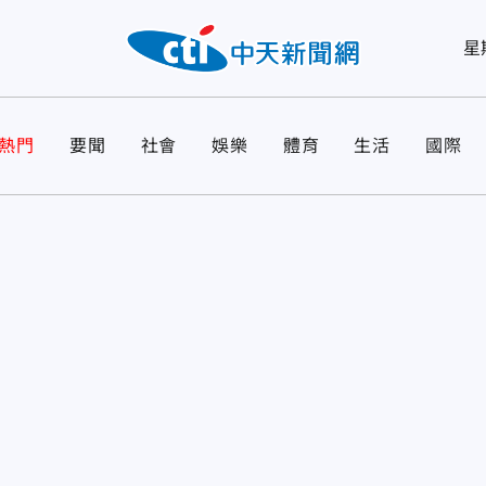
星
熱門
要聞
社會
娛樂
體育
生活
國際