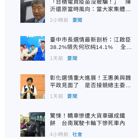
「台積電買疫苗沒被騙！」 陳
沂還原當時風向：當大家集體失
憶？
2小時前
要聞
臺中市長選情最新剖析：江啟臣
38.2%領先何欣純14.1% 全世
代支持度全面居首
1天前
要聞
彰化選情重大進展！王惠美與魏
平政見面了 是否接競總主委態
度曝光
1天前
要聞
驚悚！轎車慘遭大貨車碾成鐵
餅 台南駕駛卡輪下慘死車內
4小時前
社會