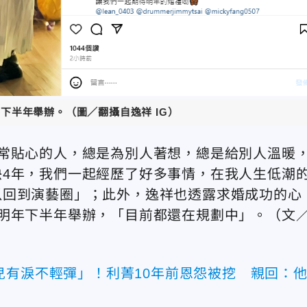
下半年舉辦。（圖／翻攝自逸祥 IG）
常貼心的人，總是為別人著想，總是給別人溫暖
4年，我們一起經歷了好多事情，在我人生低潮
以回到演藝圈」；此外，逸祥也透露求婚成功的心
明年下半年舉辦，「目前都還在規劃中」。（文
兒有淚不輕彈」！利菁10年前恩怨被挖 親回：