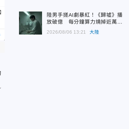
陸男手搓AI劇暴紅！《歸墟》播
放破億 每分鐘算力燒掉近萬台
幣
2026/08/06 13:21
大陸
，
的
／
他