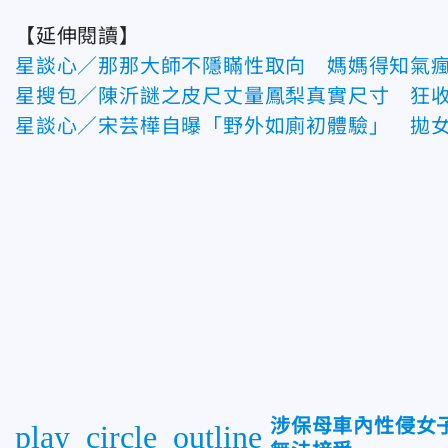
【延伸閱讀】
星談心／那那大師不隱瞞性取向 媽媽得知氣
星搜包／陳沂謎之皮尺丈量鳳梨真實尺寸 狂
星談心／宋芸樺自曝「野外如廁初體驗」 拋
涉保母車內性侵女
play_circle_outline