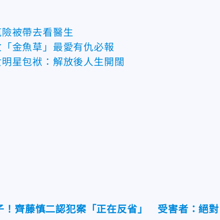
瘋險被帶去看醫生
收「金魚草」最愛有仇必報
女明星包袱：解放後人生開闊
子！齊藤慎二認犯案「正在反省」 受害者：絕對