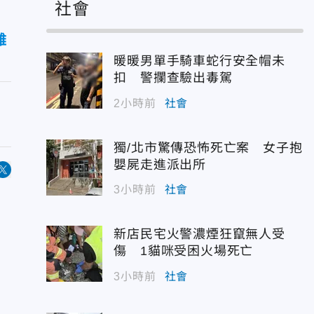
社會
難
暖暖男單手騎車蛇行安全帽未
扣 警攔查驗出毒駕
2小時前
社會
獨/北市驚傳恐怖死亡案 女子抱
嬰屍走進派出所
3小時前
社會
新店民宅火警濃煙狂竄無人受
傷 1貓咪受困火場死亡
3小時前
社會