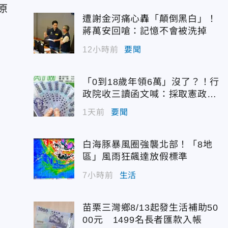
原
遭謝金河痛心轟「顛倒黑白」！
蔣萬安回嗆：記憶不會被洗掉
12小時前
要聞
「0到18歲年領6萬」沒了？！行
政院收三讀函文喊：採取憲政作
為
1天前
要聞
白海豚暴風圈強襲北部！「8地
區」風雨狂飆達放假標準
7小時前
生活
苗栗三灣鄉8/13起發生活補助50
00元 1499名長者匯款入帳