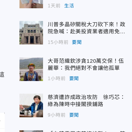
1天前
生活
川普多晶矽關稅大刀砍下來！政
院急喊：赴美投資業者適用免稅
配額
15小時前
要聞
大哥范織欽涉貪120萬交保！伍
麗華：我們絕對不會讓他孤單
這
1小時前
要聞
，
慈濟遭詐成政治攻防 徐巧芯：
綠為陳時中接閣揆鋪路
9小時前
要聞