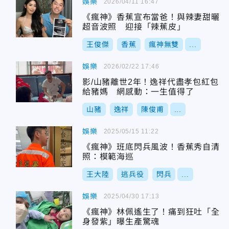
娛樂
2026/04/11 16:47
《瘋神》香蕉宣布當爸！與辣妻甜曬
超音波照 迎接「辣蕉皮」
王俊傑
香蕉
瘋神無雙
...
娛樂
2026/02/22 17:46
影/山豬離世2年！逸祥代盡孝包紅包
給豬媽 網感動：一生值得了
山豬
逸祥
陳俊甫
...
娛樂
2025/05/15 11:22
《瘋神》班底閃兵風波！香蕉秀自清
照：模範海巡
王大陸
逃兵役
閃兵
...
娛樂
2025/04/30 17:13
《瘋神》林佩遙生了！痛到狂吐「全
身發紫」曝生產驚魂