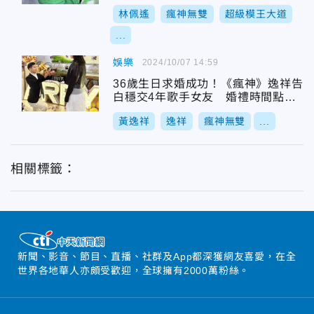
林佩遙
瘋神無雙
超級模王大道
...
娛樂
2024/10/07 14:59
36歲生日求婚成功！《瘋神》逸祥告
白穩交4年歌手女友 婚禮時間點曝
光
黃逸祥
逸祥
瘋神無雙
...
相關標籤：
新聞、影音、節目、直播、社群及App都深獲網友喜愛，在全
世界各地華人亦頗受歡迎，全球擁有2000萬粉絲。