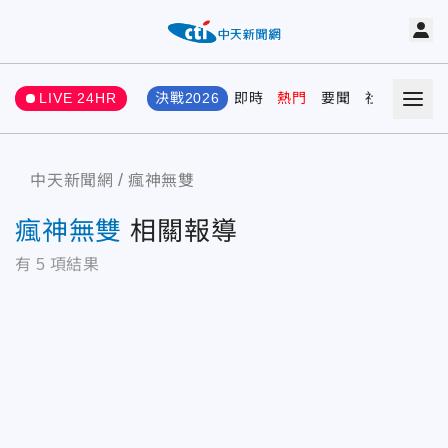
LIVE 24HR
決戰2026
即時
熱門
要聞
社會
娛樂
中天新聞網
瘋神無雙
瘋神無雙
相關報導
有
5
項結果