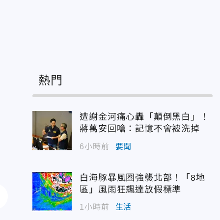
熱門
遭謝金河痛心轟「顛倒黑白」！
蔣萬安回嗆：記憶不會被洗掉
6小時前
要聞
白海豚暴風圈強襲北部！「8地
區」風雨狂飆達放假標準
1小時前
生活