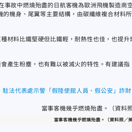
在事故中燃燒殆盡的日航客機為歐洲飛機製造商
這款飛機的機身、尾翼等主要結構，由碳纖維複合材料
這種材料比鐵堅硬但比鐵輕，耐熱性也佳，也提升
僅會產生粉塵，也有難以被滅火的特性。有建議指
 駐法代表處示警「假陸使館人員、假公安」詐財
當事客機幾乎燃燒殆盡。（資料照／