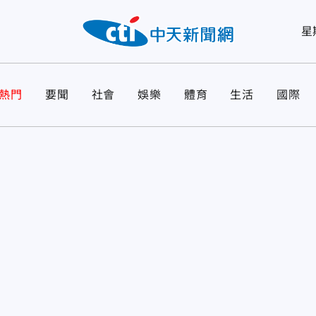
星
熱門
要聞
社會
娛樂
體育
生活
國際