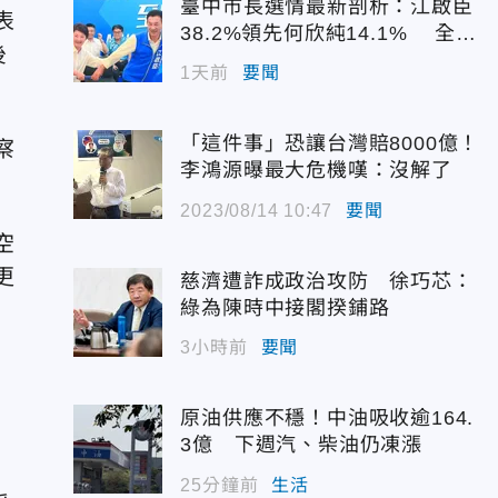
臺中市長選情最新剖析：江啟臣
表
38.2%領先何欣純14.1% 全世
後
代支持度全面居首
1天前
要聞
「這件事」恐讓台灣賠8000億！
察
李鴻源曝最大危機嘆：沒解了
2023/08/14 10:47
要聞
空
更
慈濟遭詐成政治攻防 徐巧芯：
綠為陳時中接閣揆鋪路
3小時前
要聞
原油供應不穩！中油吸收逾164.
3億 下週汽、柴油仍凍漲
25分鐘前
生活