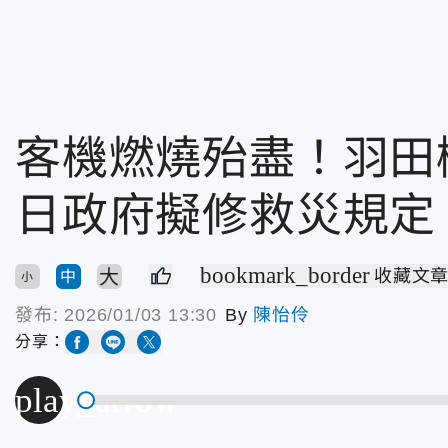
客機燃燒殆盡！羽
日政府擬修救災規定
bookmark_border
大
收藏文
中
小
發布:
2026/01/03 13:30
By
陳怡伶
分享：
play_arrow