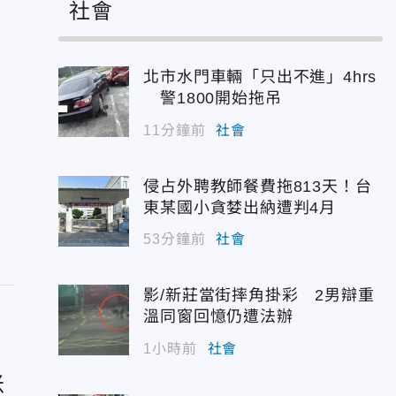
社會
北市水門車輛「只出不進」4hrs
警1800開始拖吊
11分鐘前
社會
侵占外聘教師餐費拖813天！台
東某國小貪婪出納遭判4月
53分鐘前
社會
影/新莊當街摔角掛彩 2男辯重
溫同窗回憶仍遭法辦
1小時前
社會
米