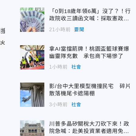
火
「0到18歲年領6萬」沒了？！行
政院收三讀函文喊：採取憲政作
為
21小時前
要聞
起火燃燒。（資料照／美聯社）
拿AI當擋箭牌！桃園盃籃球賽爆
幽靈隊充數 承包商下場慘了
1小時前
社會
影/台中大里模型機撞民宅 碎片
散落機尾卡遮陽棚
3小時前
社會
川普多晶矽關稅大刀砍下來！政
院急喊：赴美投資業者適用免稅