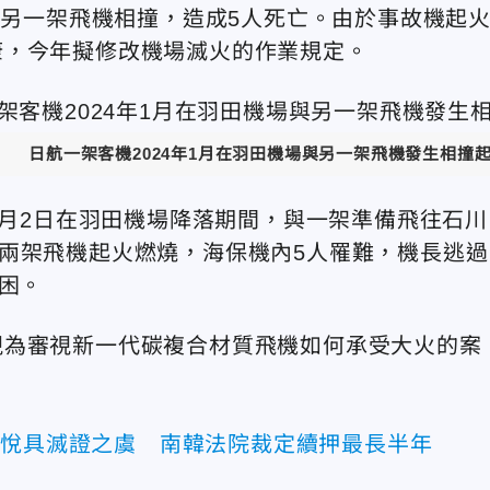
與另一架飛機相撞，造成5人死亡。由於事故機起
康，今年擬修改機場滅火的作業規定。
日航一架客機2024年1月在羽田機場與另一架飛機發生相撞
2024年1月2日在羽田機場降落期間，與一架準備飛往石川
兩架飛機起火燃燒，海保機內5人罹難，機長逃過
困。
視為審視新一代碳複合材質飛機如何承受大火的案
錫悅具滅證之虞 南韓法院裁定續押最長半年