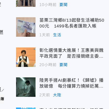
配額
空
10小時前
要聞
所
苗栗三灣鄉8/13起發生活補助50
00元 1499名長者匯款入帳
燃
1天前
生活
彰化選情重大進展！王惠美與魏
平政見面了 是否接競總主委態
度曝光
20小時前
要聞
陸男手搓AI劇暴紅！《歸墟》播
放破億 每分鐘算力燒掉近萬台
幣
2天前
大陸
美聯社）