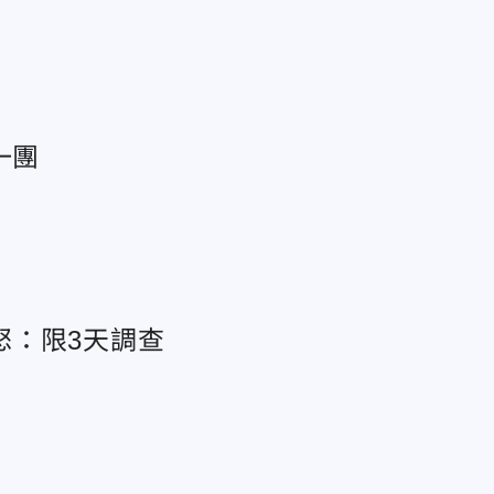
一團
怒：限3天調查