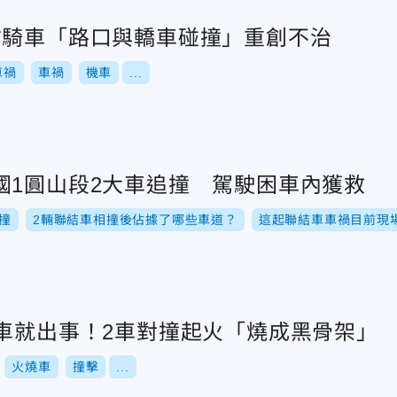
翁騎車「路口與轎車碰撞」重創不治
車禍
車禍
機車
...
國1圓山段2大車追撞 駕駛困車內獲救
撞
2輛聯結車相撞後佔據了哪些車道？
這起聯結車車禍目前現
通車就出事！2車對撞起火「燒成黑骨架」
火燒車
撞擊
...