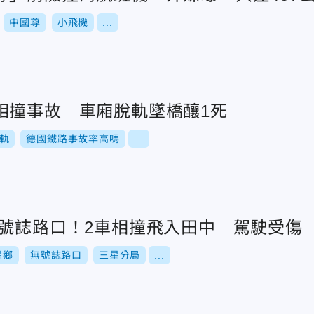
中國尊
小飛機
...
相撞事故 車廂脫軌墜橋釀1死
軌
德國鐵路事故率高嗎
...
無號誌路口！2車相撞飛入田中 駕駛受傷
星鄉
無號誌路口
三星分局
...