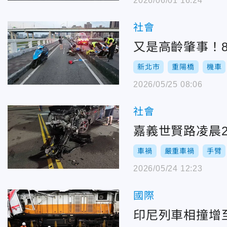
2026/06/01 16:24
社會
又是高齡肇事！
新北市
重陽橋
機車
2026/05/25 08:06
社會
嘉義世賢路凌晨
車禍
嚴重車禍
手臂
2026/05/24 12:23
國際
印尼列車相撞增至