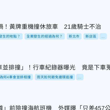
禍！黃牌重機撞休旅車 21歲騎士不治
發生的地點？
全案發生的經過為何？
新北市
新店區
...
4車並排撞」！行車紀錄器曝光 竟是下車
為何4車會並排相撞
雨天如何避免連環追撞
...
尊」前險撞海航班機 外媒曝「只差457