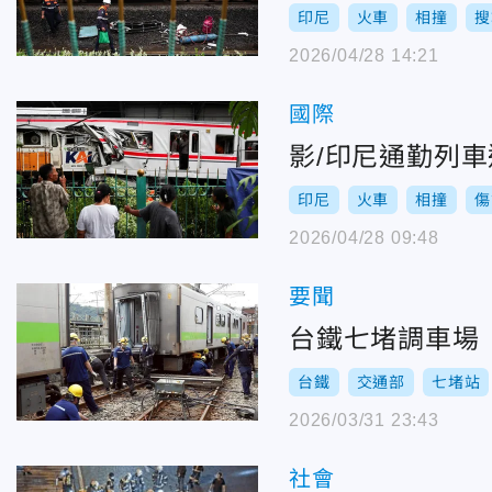
印尼
火車
相撞
搜
2026/04/28 14:21
國際
影/印尼通勤列車
印尼
火車
相撞
傷
2026/04/28 09:48
要聞
台鐵七堵調車場
台鐵
交通部
七堵站
2026/03/31 23:43
社會