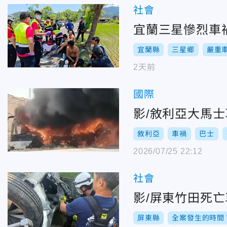
社會
宜蘭三星慘烈車
宜蘭縣
三星鄉
嚴重
2天前
國際
影/敘利亞大馬士
敘利亞
車禍
巴士
2026/07/25 22:12
社會
影/屏東竹田死
屏東縣
全案發生的時間