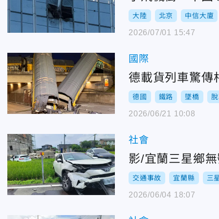
大陸
北京
中信大廈
2026/07/01 15:47
國際
德載貨列車驚傳
德國
鐵路
墜橋
脫
2026/06/21 10:08
社會
影/宜蘭三星鄉
交通事故
宜蘭縣
三
2026/06/04 18:07