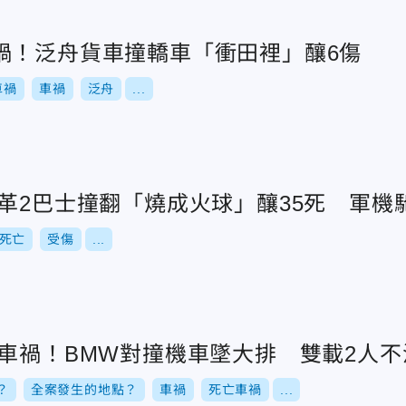
禍！泛舟貨車撞轎車「衝田裡」釀6傷
車禍
車禍
泛舟
...
革2巴士撞翻「燒成火球」釀35死 軍機
死亡
受傷
...
亡車禍！BMW對撞機車墜大排 雙載2人不
？
全案發生的地點？
車禍
死亡車禍
...