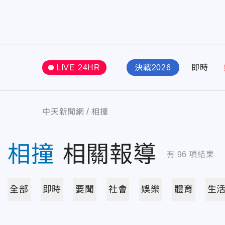
LIVE 24HR
決戰2026
即時
中天新聞網
相撞
相撞
相關報導
有
96
項結果
全部
即時
要聞
社會
娛樂
體育
生