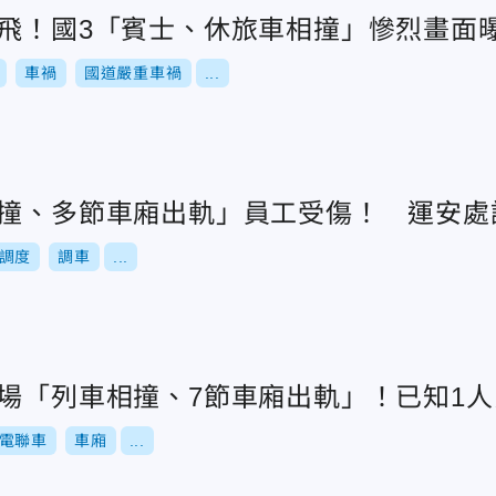
噴飛！國3「賓士、休旅車相撞」慘烈畫面
車禍
國道嚴重車禍
...
相撞、多節車廂出軌」員工受傷！ 運安處
調度
調車
...
車場「列車相撞、7節車廂出軌」！已知1
電聯車
車廂
...