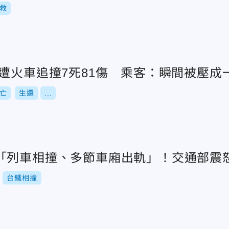
救
遭火車追撞7死81傷 乘客：瞬間被壓成
亡
生還
...
「列車相撞、多節車廂出軌」！交通部震
台鐵相撞