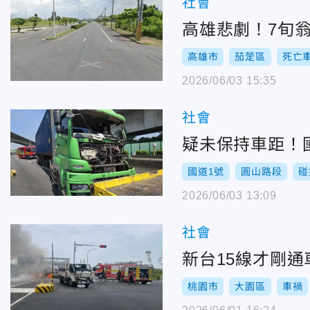
社會
高雄悲劇！7旬
高雄市
茄萣區
死亡
2026/06/03 15:35
社會
疑未保持車距！
國道1號
圓山路段
碰
2026/06/03 13:09
社會
新台15線才剛
桃園市
大園區
車禍