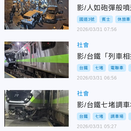
影/人如砲彈般
國道3號
賓士
休旅車
2026/03/31 07:56
社會
影/台鐵「列車
台鐵
七堵
電聯車
2026/03/31 06:56
社會
影/台鐵七堵調
台鐵
七堵
調車場
2026/03/31 05:27