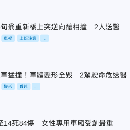
8旬翁重新橋上突逆向釀相撞 2人送醫
車禍
上班注意
...
2車猛撞！車體變形全毀 2駕駛命危送醫
變形
昏迷
...
14死84傷 女性專用車廂受創最重