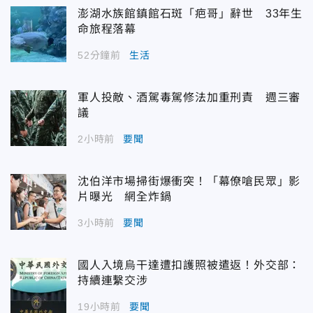
澎湖水族館鎮館石斑「疤哥」辭世 33年生
命旅程落幕
52分鐘前
生活
軍人投敵、酒駕毒駕修法加重刑責 週三審
議
2小時前
要聞
沈伯洋市場掃街爆衝突！「幕僚嗆民眾」影
片曝光 網全炸鍋
3小時前
要聞
國人入境烏干達遭扣護照被遣返！外交部：
持續連繫交涉
19小時前
要聞