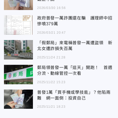
2026/03/30 16:56
政府普發一萬詐團還在騙 護理師中招
慘噴379萬
2026/03/21 20:47
「假郵局」來電稱普發一萬遭盜領 新
北女遭詐損失百萬
2025/11/24 21:28
郵局領普發一萬「這天」開跑！ 首週
分流、動線管控一次看
2025/11/22 15:23
普發1萬「買手機或學技能」？他陷兩
難 網一面倒：投資自己
2025/11/21 18:23