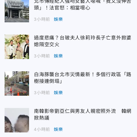
北市傳經紀人強吻女藝人噁喊「我又沒伸舌
頭」！法官怒：相當噁心
3小時前
娛樂
過度悲痛？台玻夫人徐莉玲長子亡意外掀婆
媳隔空交火
3小時前
娛樂
白海豚襲台北市災情最新！多個行政區「路
樹接連倒塌」
3小時前
娛樂
南韓影帝劉亞仁與男友人親密照外流 韓網
掀熱議
4小時前
娛樂