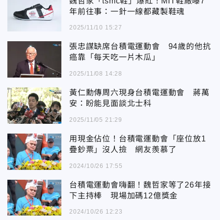
魏哲家「tsmc鞋」爆紅！MIT鞋廠曝7
年前往事：一針一線都藏製鞋魂
2025/11/10 15:27
張忠謀缺席台積電運動會 94歲的他抗
癌靠「每天吃一片木瓜」
2025/11/08 14:28
黃仁勳傳周六現身台積電運動會 蔣萬
安：盼能見面談北士科
2025/11/05 21:29
用現金佔位！台積電運動會「座位放1
疊鈔票」沒人撿 網友羨慕了
2024/10/26 17:55
台積電運動會嗨翻！魏哲家等了26年接
下主持棒 現場加碼12億獎金
2024/10/26 12:23