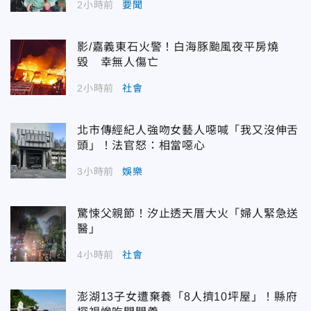
2小時前
要聞
影/嘉義東石火警！白海豚颱風夜平房燒
毀 幸無人傷亡
2小時前
社會
北市傳經紀人強吻女藝人噁喊「我又沒伸舌
頭」！法官怒：相當噁心
3小時前
娛樂
驚悚父親節！汐止透天厝大火「婦人緊急送
醫」
4小時前
社會
澎湖13子女遭棄養「8人擠10坪屋」！縣府