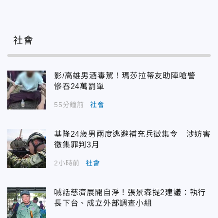
社會
影/高雄男酒毒駕！瑪莎拉蒂友助陣嗆警
慘吞24萬罰單
55分鐘前
社會
基隆24歲男兩度逃避補充兵徵集令 涉妨害
徵集罪判3月
2小時前
社會
喊話慈濟展開自淨！張景森提2建議：執行
長下台、成立外部調查小組