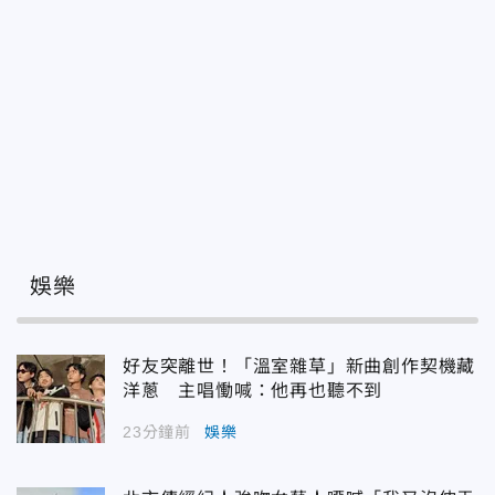
娛樂
好友突離世！「溫室雜草」新曲創作契機藏
洋蔥 主唱慟喊：他再也聽不到
23分鐘前
娛樂