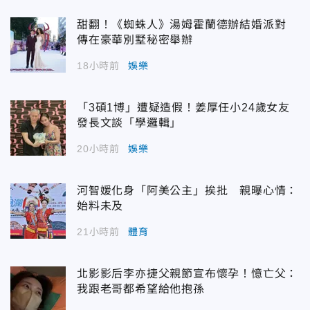
甜翻！《蜘蛛人》湯姆霍蘭德辦結婚派對
傳在豪華別墅秘密舉辦
18小時前
娛樂
「3碩1博」遭疑造假！姜厚任小24歲女友
發長文談「學邏輯」
20小時前
娛樂
河智媛化身「阿美公主」挨批 親曝心情：
始料未及
21小時前
體育
北影影后李亦捷父親節宣布懷孕！憶亡父：
我跟老哥都希望給他抱孫