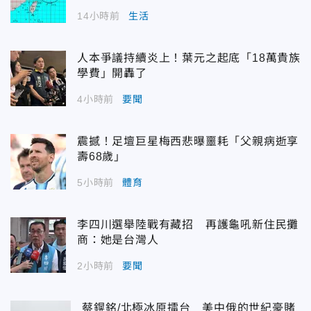
14小時前
生活
人本爭議持續炎上！葉元之起底「18萬貴族
學費」開轟了
4小時前
要聞
震撼！足壇巨星梅西悲曝噩耗「父親病逝享
壽68歲」
5小時前
體育
李四川選舉陸戰有藏招 再護龜吼新住民攤
商：她是台灣人
2小時前
要聞
蔡鎤銘/北極冰原擂台 美中俄的世紀豪賭