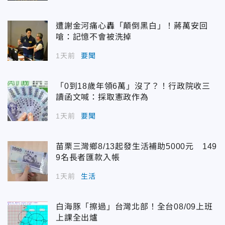
遭謝金河痛心轟「顛倒黑白」！蔣萬安回
嗆：記憶不會被洗掉
1天前
要聞
「0到18歲年領6萬」沒了？！行政院收三
讀函文喊：採取憲政作為
1天前
要聞
苗栗三灣鄉8/13起發生活補助5000元 149
9名長者匯款入帳
1天前
生活
白海豚「擦過」台灣北部！全台08/09上班
上課全出爐