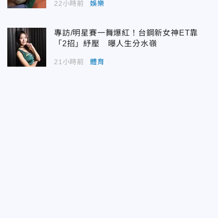
22小時前
娛樂
專訪/明星賽一舞爆紅！台鋼新女神ET靠
「2招」紓壓 曝人生分水嶺
21小時前
體育