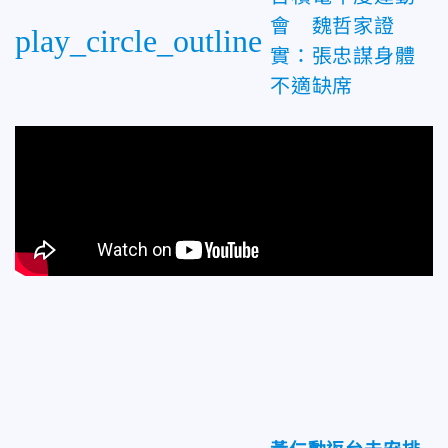
會 魏哲家證
play_circle_outline
實：張忠謀身體
不適缺席