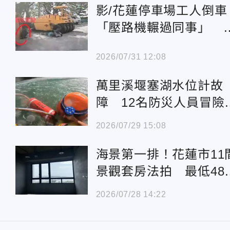
影/花蓮停車場工人倒車
「壓路機輾過同事」 
醫傷重不治
2026/07/31 12:08
萬里溪堰塞湖水位計故
障 12名防災人員冒險
降陡峭側岸
2026/07/29 15:08
海景第一排！花蓮市11
景觀套房法拍 最低48
萬元起標
2026/07/28 14:22