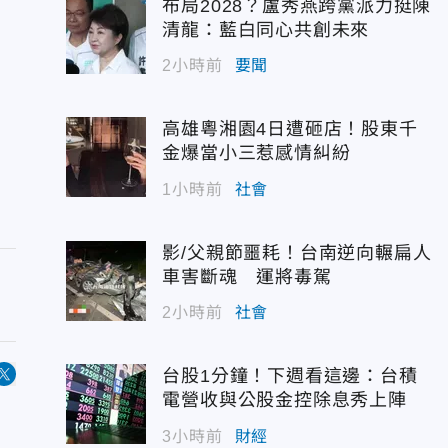
布局2028？盧秀燕跨黨派力挺陳
清龍：藍白同心共創未來
2小時前
要聞
高雄粵湘園4日遭砸店！股東千
金爆當小三惹感情糾紛
1小時前
社會
影/父親節噩耗！台南逆向輾扁人
車害斷魂 運將毒駕
2小時前
社會
台股1分鐘！下週看這邊：台積
電營收與公股金控除息秀上陣
3小時前
財經