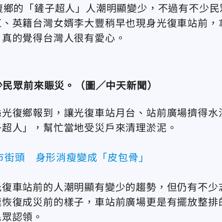
復鄉的「鏟子超人」人潮明顯變少，不過有不少民
紅、英籍台灣女婿李大豐稍早也現身光復車站前，
，真的覺得台灣人很有愛心。
少民眾前來賑災。（圖／中天新聞）
縣光復鄉報到，讓光復車站月台、站前廣場擠得水
子超人」，幫忙當地受災戶來清理淤泥。
市街頭 身形消瘦變成「皮包骨」
光復車站前的人潮明顯有變少的趨勢，但仍有不少
速恢復成災前的樣子，車站前廣場更是有擺放整排
民眾認領。