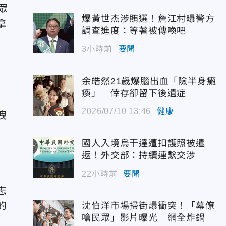
眾
爆黃世杰涉賄選！詹江村曝警方
拿
調查進度：等著被傳喚吧
3小時前
要聞
余皓然21歲爆腦出血「險半身癱
瘓」 倖存卻留下後遺症
2026/07/10 13:46
健康
洩
國人入境烏干達遭扣護照被遣
返！外交部：持續連繫交涉
22小時前
要聞
志
的
沈伯洋市場掃街爆衝突！「幕僚
嗆民眾」影片曝光 網全炸鍋