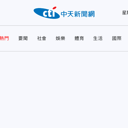
星
熱門
要聞
社會
娛樂
體育
生活
國際