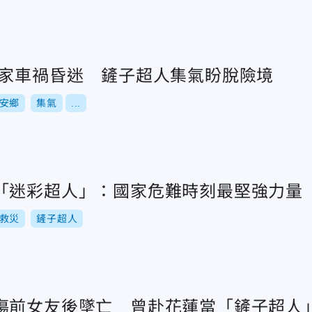
返家車禍昏迷 鏟子超人集氣盼脫險境
安鄉
集氣
...
「迷彩超人」：國家危難時刻最堅強力量
救災
鏟子超人
傷前女友後墜亡 曾赴花蓮當「鏟子超人