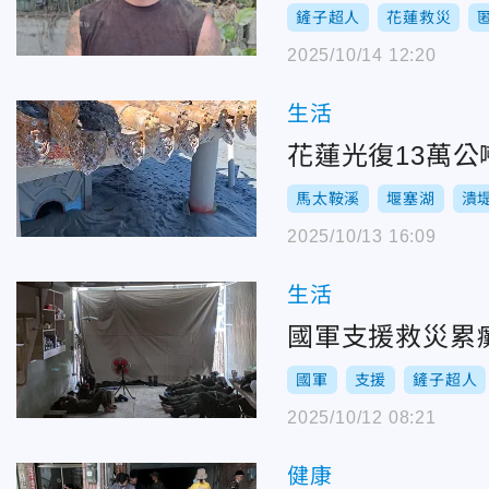
鏟子超人
花蓮救災
2025/10/14 12:20
生活
花蓮光復13萬
馬太鞍溪
堰塞湖
潰
2025/10/13 16:09
生活
國軍支援救災累
國軍
支援
鏟子超人
2025/10/12 08:21
健康