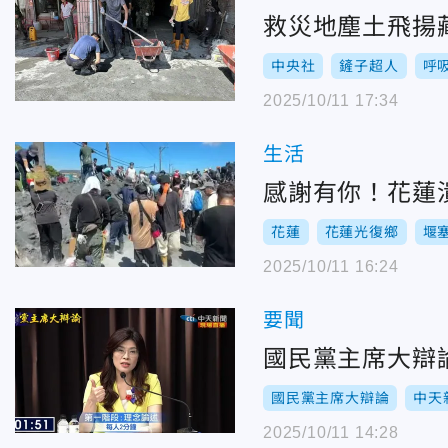
救災地塵土飛揚
中央社
鏟子超人
呼
2025/10/11 17:34
生活
感謝有你！花蓮潰
花蓮
花蓮光復鄉
堰
2025/10/11 16:24
要聞
國民黨主席大辯
國民黨主席大辯論
中天
2025/10/11 14:28