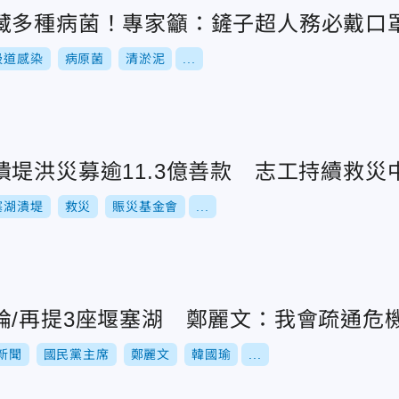
藏多種病菌！專家籲：鏟子超人務必戴口
吸道感染
病原菌
清淤泥
...
堤洪災募逾11.3億善款 志工持續救災
塞湖潰堤
救災
賑災基金會
...
論/再提3座堰塞湖 鄭麗文：我會疏通危
新聞
國民黨主席
鄭麗文
韓國瑜
...