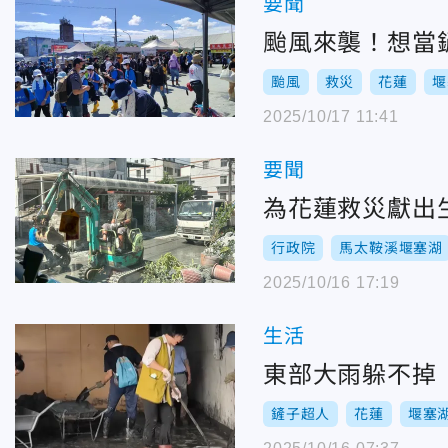
要聞
颱風來襲！想當
颱風
救災
花蓮
堰
2025/10/17 11:41
要聞
為花蓮救災獻出
行政院
馬太鞍溪堰塞湖
2025/10/16 17:19
生活
東部大雨躲不掉
鏟子超人
花蓮
堰塞