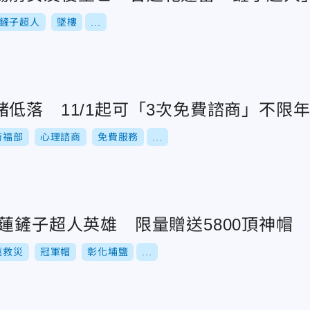
鏟子超人
墜樓
...
低落 11/1起可「3次免費諮商」不限
衛福部
心理諮商
免費服務
...
蓮鏟子超人英雄 限量贈送5800頂神帽
蓮救災
冠軍帽
彰化埔鹽
...