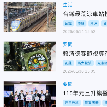
生活
台鐵最荒涼車站
台鐵
車站
荒涼
台
2026/06/14 15:52
要聞
賴清德春節視導
花蓮
馬太鞍溪
光復
2026/01/30 15:05
要聞
115年元旦升
元旦升旗
醫事團體