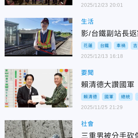
2025/12/23 20:01
生活
影/台鐵副站長
花蓮
台鐵
車禍
吉
2025/12/13 16:18
要聞
賴清德大讚國軍
賴清德
國軍
總統
2025/11/25 21:29
社會
三重男被分手砍