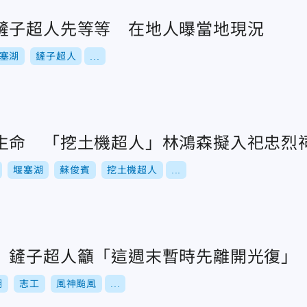
鏟子超人先等等 在地人曝當地現況
塞湖
鏟子超人
...
生命 「挖土機超人」林鴻森擬入祀忠烈
堰塞湖
蘇俊賓
挖土機超人
...
 鏟子超人籲「這週末暫時先離開光復」
湖
志工
風神颱風
...