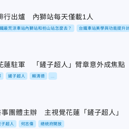
排行出爐 內獅站每天僅載1人
鐵最荒涼車站內獅站和枋山站怎麼去？
台鐵車站美學與功能提升
花蓮駐軍 「鏟子超人」臂章意外成焦點
鄉
鏟子超人
賴清德
...
旗醫事團體主辦 主視覺花蓮「鏟子超人」
鏟子超人
何志偉
總統府開放