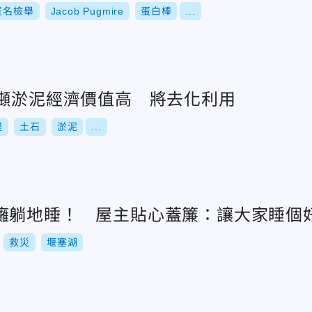
匿名檢舉
Jacob Pugmire
蛋白棒
...
公噸淤泥經濟價值高 將去化利用
堤
土石
淤泥
...
癱躺地睡！ 屋主貼心蓋簾：讓大家睡個
救災
堰塞湖