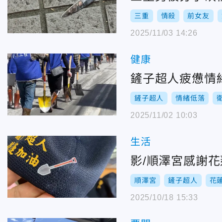
三重
情殺
前女友
2025/11/03 14:26
健康
鏟子超人疲憊情緒
鏟子超人
情緒低落
2025/11/02 10:03
生活
影/順澤宮感謝花
順澤宮
鏟子超人
花
2025/10/18 15:33