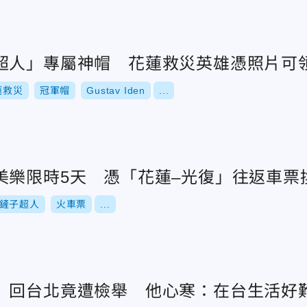
超人」專屬神帽 花蓮救災英雄憑照片可
蓮救災
冠軍帽
Gustav Iden
...
美樂限時5天 憑「花蓮–光復」往返車票
鏟子超人
火車票
...
」回台北竟遭檢舉 他心寒：在台生活好