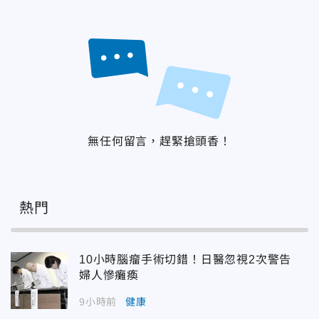
無任何留言，趕緊搶頭香！
熱門
10小時腦瘤手術切錯！日醫忽視2次警告
婦人慘癱瘓
9小時前
健康