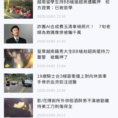
越南留學生持BB槍搶超商遭羈押 校
方證實：已被退學
2025/10/05 21:55
詐團AI合成費玉清車禍照片！ 7旬老
婦為救偶像慘被騙千萬
2025/10/05 21:32
苗栗越南籍男大生BB槍劫超商還持刀
襲警 被羈押了
2025/10/05 21:04
19歲騎士台3線直衝撞上對向休旅車
手骨折血流如注送醫
2025/10/05 20:30
影/花博廁所外徘徊酒醉男不滿被勸離
持美工刀刺傷保全
2025/10/05 20:13