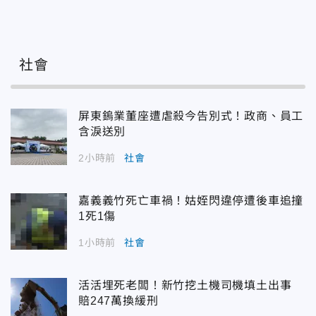
社會
屏東鎢業董座遭虐殺今告別式！政商、員工
含淚送別
2小時前
社會
嘉義義竹死亡車禍！姑姪閃違停遭後車追撞
1死1傷
1小時前
社會
活活埋死老闆！新竹挖土機司機填土出事
賠247萬換緩刑