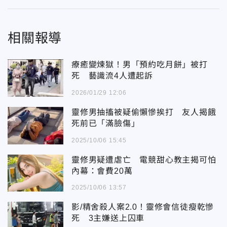
相關報導
療癒變煉獄！男「預約吃月餅」被打
死 藝識流4人遭起訴
2026/01/29 12:06
靈修男抽搐被疑偷懶慘挨打 友人揭餓
死前已「滿臉傷」
2025/10/06 15:45
靈修男疑遭虐亡 電競甜心教主揭可怕
內幕：會費20萬
2025/10/06 13:57
影/精舍殺人案2.0！靈修會信徒瘦乾慘
死 3主嫌送上囚車