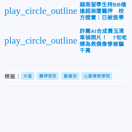
越南留學生持BB槍
play_circle_outline
搶超商遭羈押 校
方證實：已被退學
詐團AI合成費玉清
車禍照片！ 7旬老
play_circle_outline
婦為救偶像慘被騙
千萬
標籤：
大直
羈押禁見
藝識流
心靈療癒學院