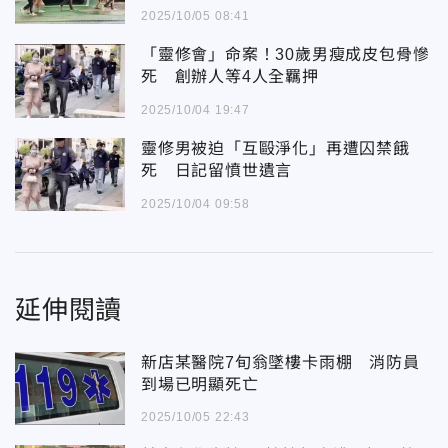
2025/10/05 08:41
「靈修會」命案！30歲男瘦成皮包骨慘
死 創辦人等4人全羈押
2025/10/04 19:47
靈修男被迫「互毆淨化」再遭囚禁餓
死 日記留憤世遺言
2025/10/04 09:58
延伸閱讀
新店某醫院7旬翁墜樓卡雨棚 消防員
到場已明顯死亡
2025/10/05 22:43