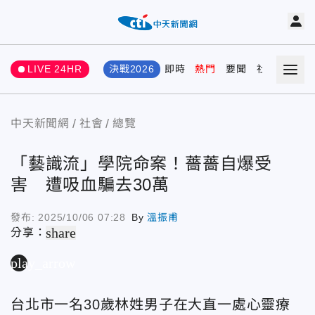
LIVE 24HR
決戰2026
即時
熱門
要聞
社會
娛樂
中天新聞網
社會
總覽
「藝識流」學院命案！薔薔自爆受
害 遭吸血騙去30萬
發布:
2025/10/06 07:28
By
溫振甫
share
分享：
play_arrow
台北市一名30歲林姓男子在大直一處心靈療