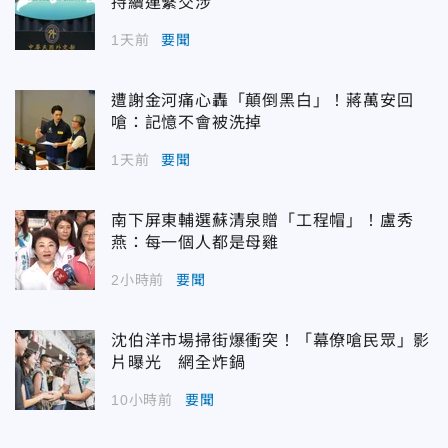
持續連繫交涉
1天前
要聞
遭謝金河痛心轟「顛倒黑白」！蔣萬安回
嗆：記憶不會被洗掉
1天前
要聞
南下屏東輔選蘇清泉贈「工程帽」！盧秀
燕：每一個人都是母雞
2小時前
要聞
沈伯洋市場掃街爆衝突！「幕僚嗆民眾」影
片曝光 網全炸鍋
10小時前
要聞