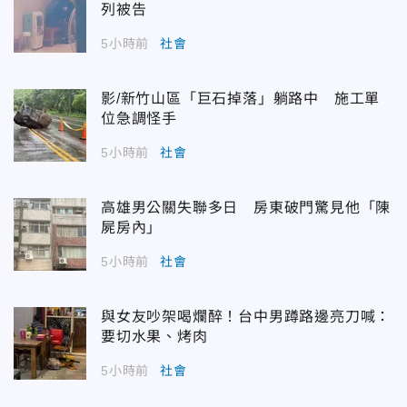
列被告
5小時前
社會
影/新竹山區「巨石掉落」躺路中 施工單
位急調怪手
5小時前
社會
高雄男公關失聯多日 房東破門驚見他「陳
屍房內」
5小時前
社會
與女友吵架喝爛醉！台中男蹲路邊亮刀喊：
要切水果、烤肉
5小時前
社會