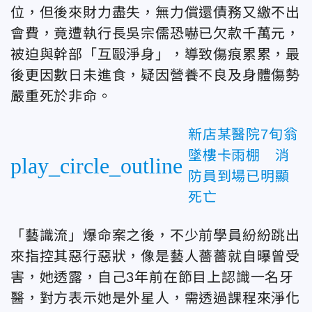
位，但後來財力盡失，無力償還債務又繳不出
會費，竟遭執行長吳宗儒恐嚇已欠款千萬元，
被迫與幹部「互毆淨身」，導致傷痕累累，最
後更因數日未進食，疑因營養不良及身體傷勢
嚴重死於非命。
新店某醫院7旬翁
墜樓卡雨棚 消
play_circle_outline
防員到場已明顯
死亡
「藝識流」爆命案之後，不少前學員紛紛跳出
來指控其惡行惡狀，像是藝人薔薔就自曝曾受
害，她透露，自己3年前在節目上認識一名牙
醫，對方表示她是外星人，需透過課程來淨化