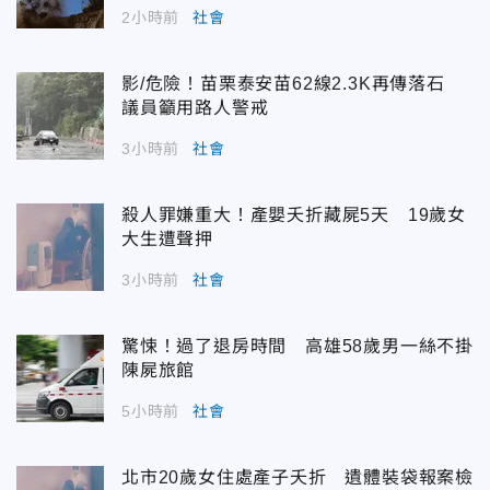
2小時前
社會
影/危險！苗栗泰安苗62線2.3K再傳落石
議員籲用路人警戒
3小時前
社會
殺人罪嫌重大！產嬰夭折藏屍5天 19歲女
大生遭聲押
3小時前
社會
驚悚！過了退房時間 高雄58歲男一絲不掛
陳屍旅館
5小時前
社會
北市20歲女住處產子夭折 遺體裝袋報案檢