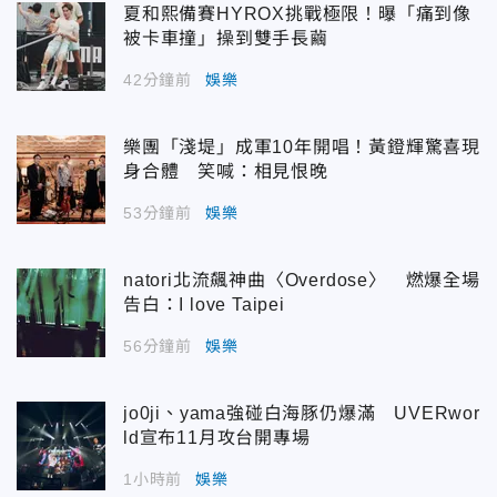
夏和熙備賽HYROX挑戰極限！曝「痛到像
被卡車撞」操到雙手長繭
42分鐘前
娛樂
樂團「淺堤」成軍10年開唱！黃鐙輝驚喜現
身合體 笑喊：相見恨晚
53分鐘前
娛樂
natori北流飆神曲〈Overdose〉 燃爆全場
告白：I love Taipei
56分鐘前
娛樂
jo0ji、yama強碰白海豚仍爆滿 UVERwor
ld宣布11月攻台開專場
1小時前
娛樂