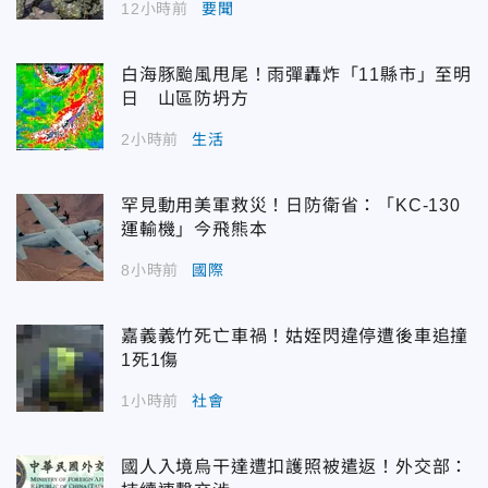
12小時前
要聞
白海豚颱風甩尾！雨彈轟炸「11縣市」至明
日 山區防坍方
2小時前
生活
罕見動用美軍救災！日防衛省：「KC-130
運輸機」今飛熊本
8小時前
國際
嘉義義竹死亡車禍！姑姪閃違停遭後車追撞
1死1傷
1小時前
社會
國人入境烏干達遭扣護照被遣返！外交部：