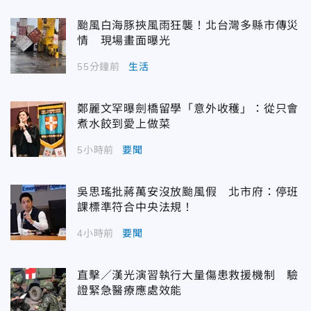
颱風白海豚挾風雨狂襲！北台灣多縣市傳災
情 現場畫面曝光
55分鐘前
生活
鄭麗文罕曝劍橋留學「意外收穫」：從只會
煮水餃到愛上做菜
5小時前
要聞
吳思瑤批蔣萬安沒放颱風假 北市府：停班
課標準符合中央法規！
4小時前
要聞
直擊／漢光演習執行大量傷患救援機制 驗
證緊急醫療應處效能