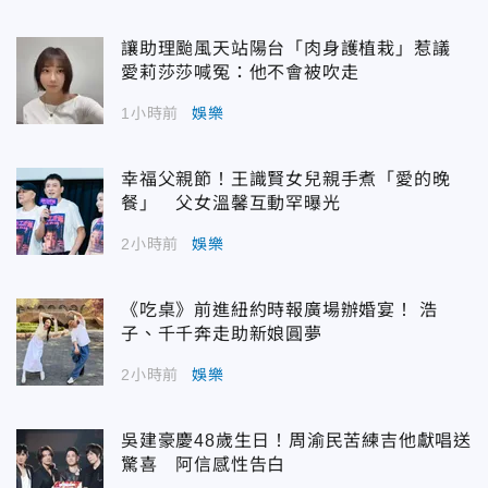
讓助理颱風天站陽台「肉身護植栽」惹議
愛莉莎莎喊冤：他不會被吹走
1小時前
娛樂
幸福父親節！王識賢女兒親手煮「愛的晚
餐」 父女溫馨互動罕曝光
2小時前
娛樂
《吃桌》前進紐約時報廣場辦婚宴！ 浩
子、千千奔走助新娘圓夢
2小時前
娛樂
吳建豪慶48歲生日！周渝民苦練吉他獻唱送
驚喜 阿信感性告白