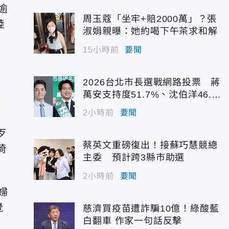
逾
周玉蔻「坐牢+賠2000萬」？張
陸
淑娟親曝：她約喝下午茶求和解
15小時前
要聞
2026台北市長選戰網路投票 蔣
萬安支持度51.7%、沈伯洋46.
7%
2小時前
要聞
歹
蔡英文重磅復出！接蘇巧慧競總
椅
主委 預計跨3縣市助選
2小時前
要聞
婦
覺
慈濟買疫苗遭詐騙10億！綠酸藍
白翻車 作家一句話反擊