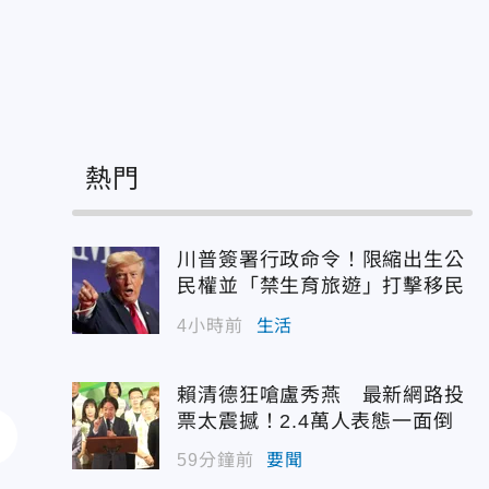
熱門
川普簽署行政命令！限縮出生公
民權並「禁生育旅遊」打擊移民
4小時前
生活
賴清德狂嗆盧秀燕 最新網路投
票太震撼！2.4萬人表態一面倒
59分鐘前
要聞