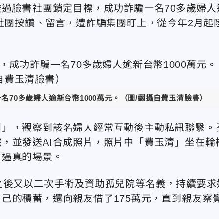
透過臉書社團鎖定目標，成功詐騙一名70多歲婦人
絲社團按讚、留言，遭詐騙集團盯上，從今年2月起
名70多歲婦人逾新台幣1000萬元。（圖/翻攝自費玉清臉書）
團」，觀察到該名婦人經常互動後主動私訊聯繫。
，並發送AI合成照片，照片中「費玉清」坐在輪
出逼真的場景。
之後又以二次手術及資助孤兒院等名義，持續要求
己的積蓄，還向親友借了175萬元，直到親友察