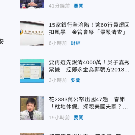
41分鐘前
要聞
15家銀行全淪陷！逾60行員爆回
」
扣風暴 金管會祭「最嚴清查」
安
6小時前
財經
要再選先說清4000萬！吳子嘉秀
票據 控鄭永金為鄭朝方2018選
縣長籌錢未還
3小時前
要聞
花2383萬公帑出國47趟 春節
「就地休假」探親美國夫家？徐
佳青回應了
19小時前
要聞