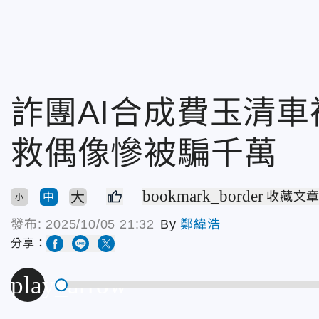
詐團AI合成費玉清
救偶像慘被騙千萬
bookmark_border
大
收藏文
中
小
發布:
2025/10/05 21:32
By
鄭緯浩
分享：
play_arrow