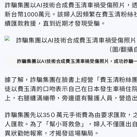
詐騙集團以AI技術合成費玉清車禍受傷照片，
新台幣1000萬元。該婦人因頻繁在費玉清粉
續匯款救援，直到近期才發現受騙。
詐騙集團以AI技術合成費玉清車禍受傷照片，成功詐騙一
據了解，詐騙集團在臉書上經營「費玉清粉絲
徒以費玉清的口吻表示自己在日本發生車禍住院
上，右腿纏滿繃帶，旁邊還有醫護人員，營造
詐騙集團先以35０萬元手術費為由要求匯款，
人匯款。為了「幫小哥救急」，婦人不僅匯出自
異狀勸她報案，才揭發這場騙局。