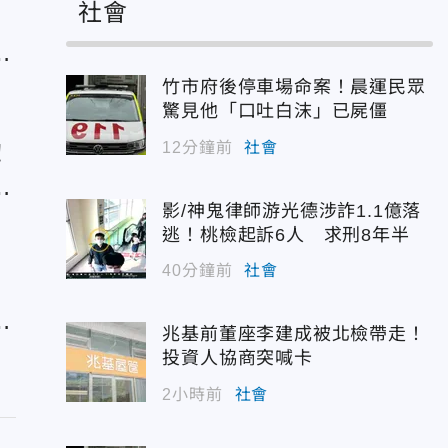
社會
年
竹市府後停車場命案！晨運民眾
驚見他「口吐白沫」已屍僵
12分鐘前
社會
！
暖
影/神鬼律師游光德涉詐1.1億落
逃！桃檢起訴6人 求刑8年半
40分鐘前
社會
」
兆基前董座李建成被北檢帶走！
投資人協商突喊卡
2小時前
社會