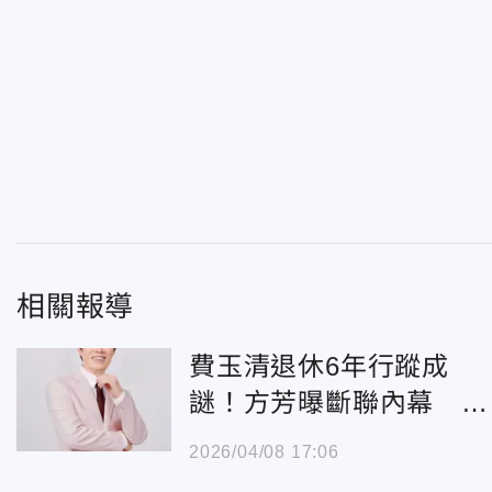
相關報導
費玉清退休6年行蹤成
謎！方芳曝斷聯內幕 暖
喊：朋友永遠在
2026/04/08 17:06