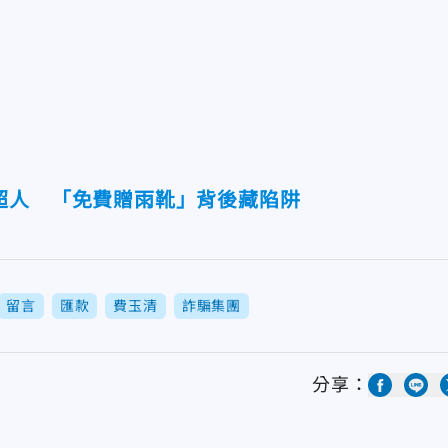
超人 「免費贈雨靴」背後藏陷阱
留言
匯款
費玉清
詐騙集團
分享：