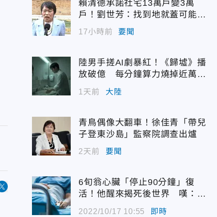
賴清德承諾社宅13萬戶變3萬
戶！劉世芳：找到地就蓋可能變
空餘屋
17小時前
要聞
陸男手搓AI劇暴紅！《歸墟》播
放破億 每分鐘算力燒掉近萬台
幣
1天前
大陸
青鳥偶像大翻車！徐佳青「帶兒
子登東沙島」監察院調查出爐
2天前
要聞
6旬翁心臟「停止90分鐘」復
活！他醒來揭死後世界 嘆：很
恐怖…
2022/10/17 10:55
即時