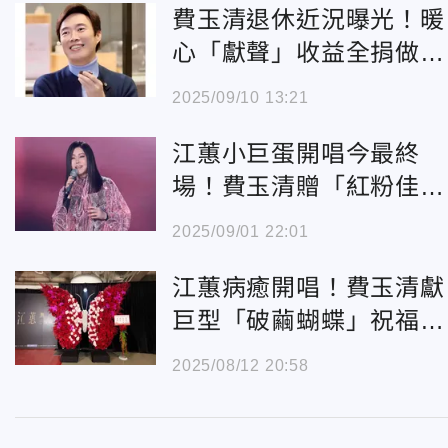
費玉清退休近況曝光！暖
心「獻聲」收益全捐做公
益
2025/09/10 13:21
江蕙小巨蛋開唱今最終
場！費玉清贈「紅粉佳
人」花禮藏浪漫巧思
2025/09/01 22:01
江蕙病癒開唱！費玉清獻
巨型「破繭蝴蝶」祝福：
綻放生命的光芒
2025/08/12 20:58