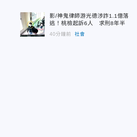
影/神鬼律師游光德涉詐1.1億落
逃！桃檢起訴6人 求刑8年半
40分鐘前
社會