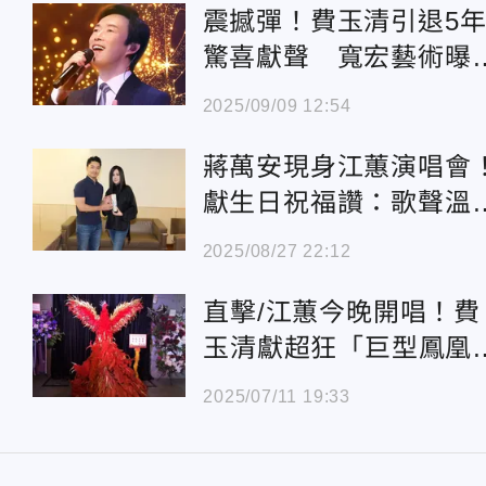
震撼彈！費玉清引退5
驚喜獻聲 寬宏藝術曝
「珍貴音源」錄製時間
2025/09/09 12:54
蔣萬安現身江蕙演唱會
獻生日祝福讚：歌聲溫
人心
2025/08/27 22:12
直擊/江蕙今晚開唱！費
玉清獻超狂「巨型鳳凰
賀再展金嗓
2025/07/11 19:33