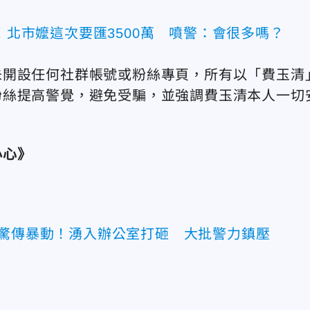
萬！北市嬤這次要匯3500萬 噴警：會很多嗎？
未開設任何社群帳號或粉絲專頁，所有以「費玉清
粉絲提高警覺，避免受騙，並強調費玉清本人一切
小心》
區驚傳暴動！湧入辦公室打砸 大批警力鎮壓