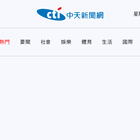
星
熱門
要聞
社會
娛樂
體育
生活
國際