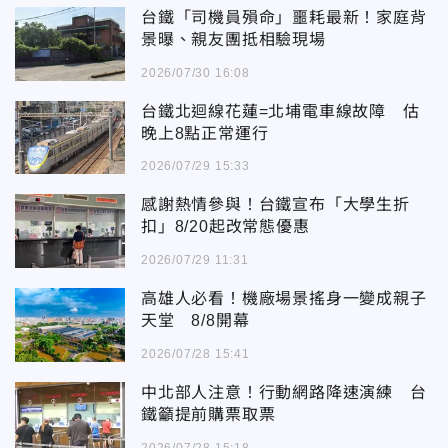
台鐵「司機員殞命」噩耗最新！家庭背
景曝、親友團抵相驗現場
2026/07/30 16:08
台鐵北迴線花蓮=北埔電車線故障 估
晚上8點正常運行
2026/07/29 15:33
感謝熱情參與！台鐵宣布「大學生折
扣」8/20起改常態優惠
2026/07/29 11:31
高雄人必看！機廠場景搖身一變成親子
天堂 8/8開幕
2026/07/28 15:41
中北部人注意！行動網路降速演練 台
鐵籲提前購票取票
2026/07/28 15:18