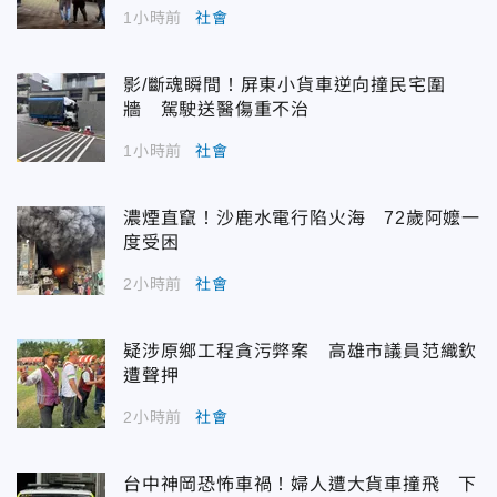
1小時前
社會
影/斷魂瞬間！屏東小貨車逆向撞民宅圍
牆 駕駛送醫傷重不治
1小時前
社會
濃煙直竄！沙鹿水電行陷火海 72歲阿嬤一
度受困
2小時前
社會
疑涉原鄉工程貪污弊案 高雄市議員范織欽
遭聲押
2小時前
社會
台中神岡恐怖車禍！婦人遭大貨車撞飛 下