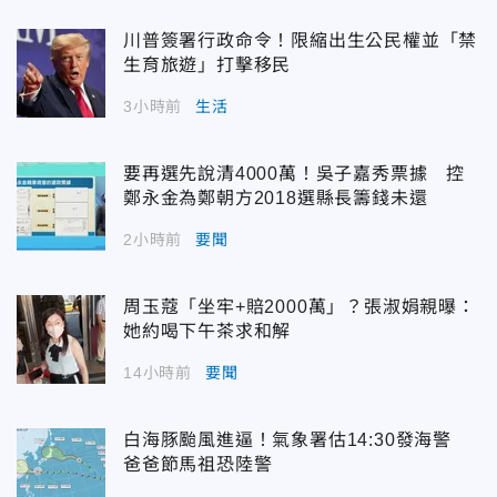
川普簽署行政命令！限縮出生公民權並「禁
生育旅遊」打擊移民
3小時前
生活
要再選先說清4000萬！吳子嘉秀票據 控
鄭永金為鄭朝方2018選縣長籌錢未還
2小時前
要聞
周玉蔻「坐牢+賠2000萬」？張淑娟親曝：
她約喝下午茶求和解
14小時前
要聞
白海豚颱風進逼！氣象署估14:30發海警
爸爸節馬祖恐陸警