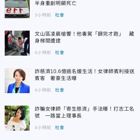
半身重創明顯死亡
3小時前
社會
文山區凌晨槍響！他毒駕「篩完才跑」 藏
身梯間遭逮
4小時前
社會
詐慈濟10.6億過名媛生活！女律師賓利接送
賓客 奢豪生活曝
4小時前
社會
詐騙女律師「寄生慈濟」手法曝！打志工名
號 一路當上理事長
4小時前
社會