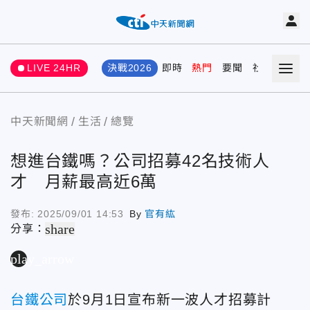
LIVE 24HR
決戰2026
即時
熱門
要聞
社會
娛樂
中天新聞網
生活
總覽
想進台鐵嗎？公司招募42名技術人
才 月薪最高近6萬
發布:
2025/09/01 14:53
By
官有紘
share
分享：
play_arrow
台鐵公司
於9月1日宣布新一波人才招募計