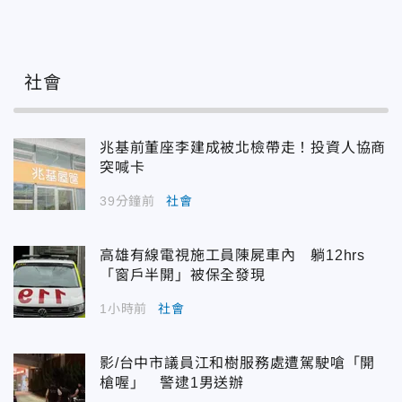
社會
兆基前董座李建成被北檢帶走！投資人協商
突喊卡
39分鐘前
社會
高雄有線電視施工員陳屍車內 躺12hrs
「窗戶半開」被保全發現
1小時前
社會
影/台中市議員江和樹服務處遭駕駛嗆「開
槍喔」 警逮1男送辦