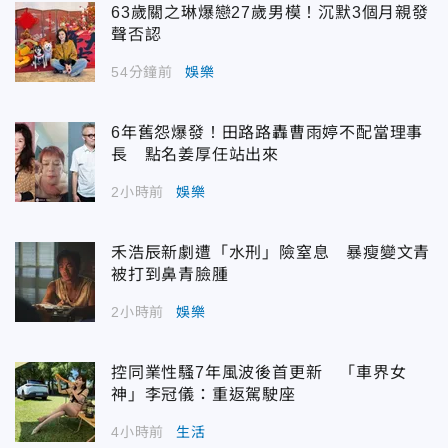
63歲關之琳爆戀27歲男模！沉默3個月親發
聲否認
54分鐘前
娛樂
6年舊怨爆發！田路路轟曹雨婷不配當理事
長 點名姜厚任站出來
2小時前
娛樂
禾浩辰新劇遭「水刑」險窒息 暴瘦變文青
被打到鼻青臉腫
2小時前
娛樂
控同業性騷7年風波後首更新 「車界女
神」李冠儀：重返駕駛座
4小時前
生活