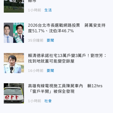
縣市
1小時前
生活
2026台北市長選戰網路投票 蔣萬安支持
度51.7%、沈伯洋46.7%
35分鐘前
要聞
賴清德承諾社宅13萬戶變3萬戶！劉世芳：
找到地就蓋可能變空餘屋
16小時前
要聞
高雄有線電視施工員陳屍車內 躺12hrs
「窗戶半開」被保全發現
1小時前
社會