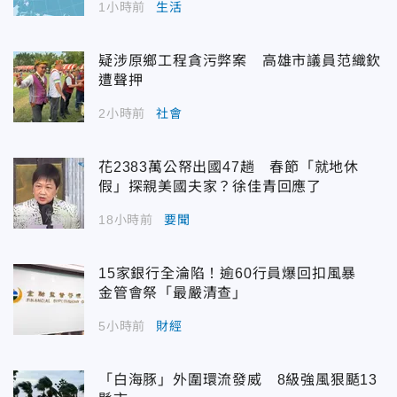
1小時前
生活
疑涉原鄉工程貪污弊案 高雄市議員范織欽
遭聲押
2小時前
社會
花2383萬公帑出國47趟 春節「就地休
假」探親美國夫家？徐佳青回應了
18小時前
要聞
15家銀行全淪陷！逾60行員爆回扣風暴
金管會祭「最嚴清查」
5小時前
財經
「白海豚」外圍環流發威 8級強風狠颳13