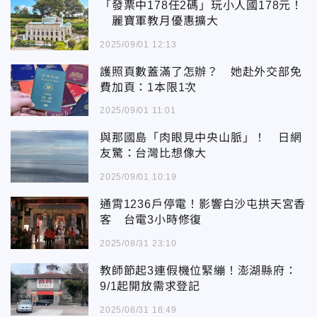
「發票中178任2碼」玩小人國178元！
麗寶軍教月優惠擴大
2025/09/01 12:13
護照頁數蓋滿了怎辦？ 她赴外交部免
費加頁：1本限1次
2025/09/01 11:01
與那國島「肉眼見中央山脈」！ 日網
友驚：台灣比想像大
2025/09/01 10:19
通霄1236戶停電！影響白沙屯拱天宮香
客 台電3小時修復
2025/08/31 23:10
教師節起3連假機位緊繃！澎湖縣府：
9/1起開放需求登記
2025/08/31 18:49