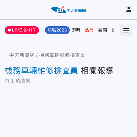
LIVE 24HR
決戰2026
即時
熱門
要聞
社會
娛樂
中天新聞網
機務車輛維修檢查員
機務車輛維修檢查員
相關報導
有
1
項結果