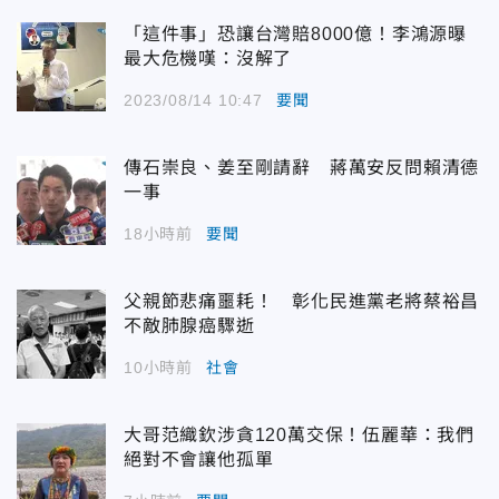
「這件事」恐讓台灣賠8000億！李鴻源曝
最大危機嘆：沒解了
2023/08/14 10:47
要聞
傳石崇良、姜至剛請辭 蔣萬安反問賴清德
一事
18小時前
要聞
父親節悲痛噩耗！ 彰化民進黨老將蔡裕昌
不敵肺腺癌驟逝
10小時前
社會
大哥范織欽涉貪120萬交保！伍麗華：我們
絕對不會讓他孤單