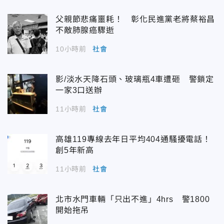
父親節悲痛噩耗！ 彰化民進黨老將蔡裕昌
不敵肺腺癌驟逝
10小時前
社會
影/淡水天降石頭、玻璃瓶4車遭砸 警鎖定
一家3口送辦
11小時前
社會
高雄119專線去年日平均404通騷擾電話！
創5年新高
11小時前
社會
北市水門車輛「只出不進」4hrs 警1800
開始拖吊