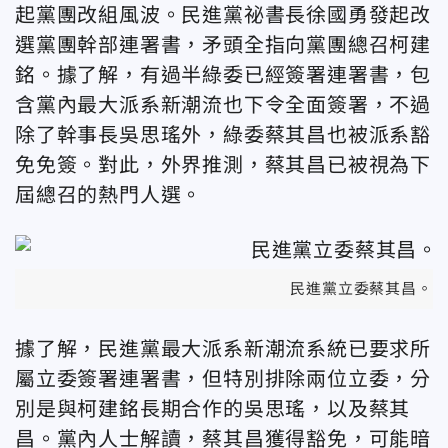
起黨團改組風波。民進黨祕書長徐國勇發起改
選黨團幹部連署書，矛頭全指向黨團總召柯建
銘。據了解，有過半綠委已經簽署連署書，包
含黨內最大派系新潮流也下令全面簽署，不過
除了幹事長吳思瑤外，綠委蔡其昌也被派系豁
免免簽。對此，外界推測，蔡其昌已被視為下
屆總召的熱門人選。
民進黨立委蔡其昌。
據了解，民進黨最大派系新潮流系統已要求所
屬立委簽署連署書，但特別排除兩位立委，分
別是與柯建銘長期合作的吳思瑤，以及蔡其
昌。黨內人士解讀，蔡其昌獲得豁免，可能暗