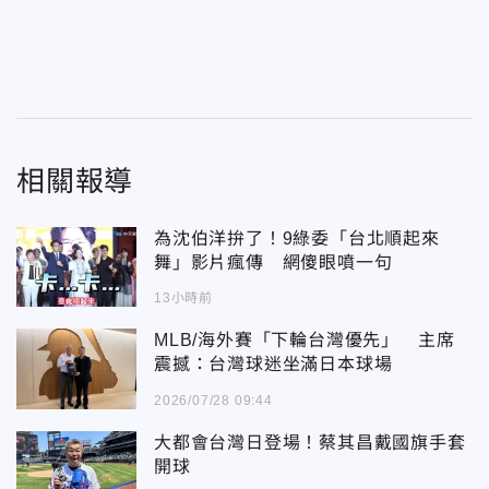
相關報導
為沈伯洋拚了！9綠委「台北順起來
舞」影片瘋傳 網傻眼噴一句
13小時前
MLB/海外賽「下輪台灣優先」 主席
震撼：台灣球迷坐滿日本球場
2026/07/28 09:44
大都會台灣日登場！蔡其昌戴國旗手套
開球