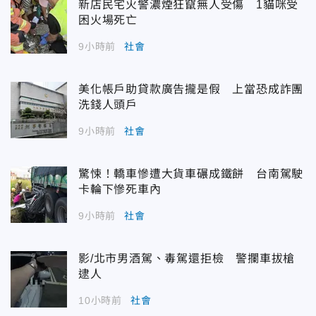
新店民宅火警濃煙狂竄無人受傷 1貓咪受
困火場死亡
9小時前
社會
美化帳戶助貸款廣告攏是假 上當恐成詐團
洗錢人頭戶
9小時前
社會
驚悚！轎車慘遭大貨車碾成鐵餅 台南駕駛
卡輪下慘死車內
9小時前
社會
影/北市男酒駕、毒駕還拒檢 警攔車拔槍
逮人
10小時前
社會