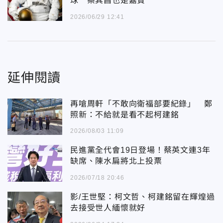
球 蔡其昌也是嘉賓
2026/06/29 12:41
延伸閱讀
再嗆周軒「不敢向衛福部要紀錄」 鄭
照新：不給就是看不起柯建銘
2026/08/03 11:09
民進黨全代會19日登場！蔡英文連3年
缺席、陳水扁將北上投票
2026/07/18 20:46
影/王世堅：柯文哲、柯建銘留在輝煌過
去接受世人緬懷就好