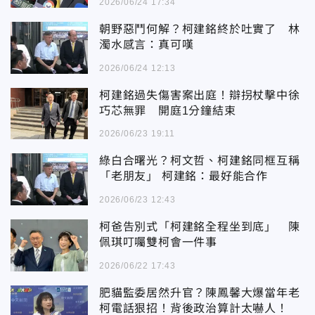
2026/06/24 17:34
朝野惡鬥何解？柯建銘終於吐實了 林
濁水感言：真可嘆
2026/06/24 12:13
柯建銘過失傷害案出庭！辯拐杖擊中徐
巧芯無罪 開庭1分鐘結束
2026/06/23 19:11
綠白合曙光？柯文哲、柯建銘同框互稱
「老朋友」 柯建銘：最好能合作
2026/06/23 12:43
柯爸告別式「柯建銘全程坐到底」 陳
佩琪叮囑雙柯會一件事
2026/06/22 17:43
肥貓監委居然升官？陳鳳馨大爆當年老
柯電話狠招！背後政治算計太嚇人！