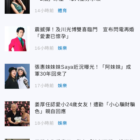
14小時前
體育
震撼彈！及川光博雙喜臨門 宣布閃電再婚
「愛妻已懷孕」
16小時前
娛樂
張惠妹妹妹Saya近況曝光！「阿妹妹」成
軍30年回來了
17小時前
娛樂
姜厚任認愛小24歲女友！遭勸「小心騙財騙
色」親自回應
18小時前
娛樂