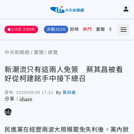
LIVE 24HR
決戰2026
即時
熱門
要聞
社會
娛樂
中天新聞網
要聞
總覽
新潮流只有這兩人免簽 蔡其昌被看
好從柯建銘手中接下總召
發布:
2025/08/29 17:31
By
黃詩崴
share
分享：
play_arrow
民進黨在經歷兩波大規模罷免失利後，黨內掀