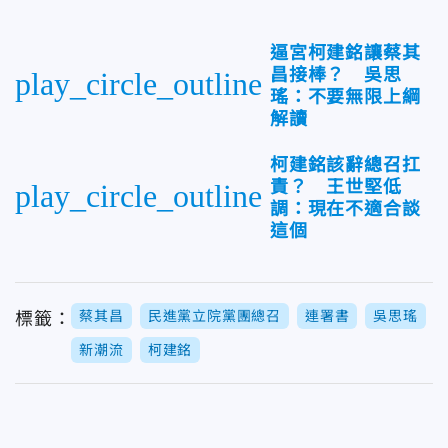
逼宮柯建銘讓蔡其
昌接棒？ 吳思
play_circle_outline
瑤：不要無限上綱
解讀
柯建銘該辭總召扛
責？ 王世堅低
play_circle_outline
調：現在不適合談
這個
蔡其昌
民進黨立院黨團總召
連署書
吳思瑤
標籤：
新潮流
柯建銘