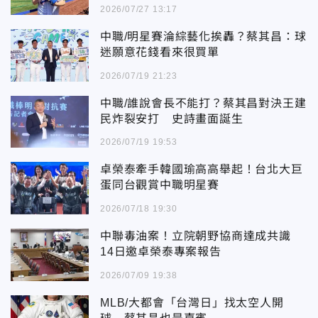
2026/07/27 13:17
中職/明星賽淪綜藝化挨轟？蔡其昌：球
迷願意花錢看來很買單
2026/07/19 21:23
中職/誰說會長不能打？蔡其昌對決王建
民炸裂安打 史詩畫面誕生
2026/07/19 19:53
卓榮泰牽手韓國瑜高高舉起！台北大巨
蛋同台觀賞中職明星賽
2026/07/18 19:30
中聯毒油案！立院朝野協商達成共識
14日邀卓榮泰專案報告
2026/07/09 19:38
MLB/大都會「台灣日」找太空人開