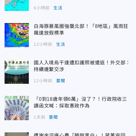
6小時前
生活
白海豚暴風圈強襲北部！「8地區」風雨狂
飆達放假標準
12小時前
生活
國人入境烏干達遭扣護照被遣返！外交部：
持續連繫交涉
12小時前
要聞
「0到18歲年領6萬」沒了？！行政院收三
讀函文喊：採取憲政作為
1天前
要聞
遭謝金河痛心轟「顛倒黑白」！蔣萬安回