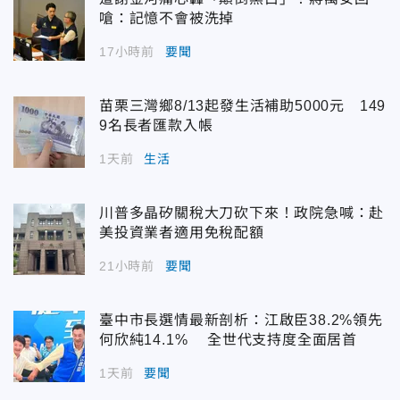
嗆：記憶不會被洗掉
17小時前
要聞
苗栗三灣鄉8/13起發生活補助5000元 149
9名長者匯款入帳
1天前
生活
川普多晶矽關稅大刀砍下來！政院急喊：赴
美投資業者適用免稅配額
21小時前
要聞
臺中市長選情最新剖析：江啟臣38.2%領先
何欣純14.1% 全世代支持度全面居首
1天前
要聞