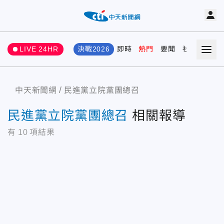
LIVE 24HR
決戰2026
即時
熱門
要聞
社會
娛樂
中天新聞網
民進黨立院黨團總召
民進黨立院黨團總召
相關報導
有
10
項結果