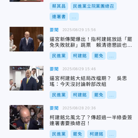
蔡其昌
民進黨立院黨團總召
連署書
...
要聞
2025/08/29 15:56
逼宮新傳聞爆出！指柯建銘放話「罷
免失敗就辭」跳票 賴清德懇談也勸
不走
民進黨
柯建銘
罷免
...
要聞
2025/08/29 15:46
逼宮柯建銘大結局改檔期？ 吳思
瑤：今天沒討論幹部改組
民進黨
柯建銘
罷免
...
要聞
2025/08/28 20:36
柯建銘北風北了？傳超過一半綠委簽
連署書要換總召！
民進黨
罷免
柯建銘
...