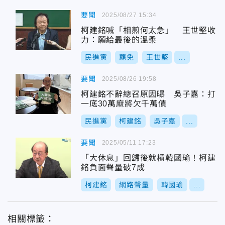
要聞
2025/08/27 15:34
柯建銘喊「相煎何太急」 王世堅收
力：願給最後的溫柔
民進黨
罷免
王世堅
...
要聞
2025/08/26 19:58
柯建銘不辭總召原因曝 吳子嘉：打
一底30萬麻將欠千萬債
民進黨
柯建銘
吳子嘉
...
要聞
2025/05/11 17:23
「大休息」回歸後就槓韓國瑜！柯建
銘負面聲量破7成
柯建銘
網路聲量
韓國瑜
...
相關標籤：