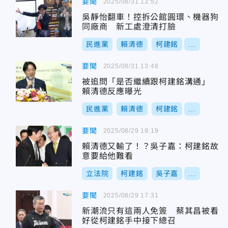
要聞
2025/08/31 13:52
吳靜怡翻車！控拆公館圓環、機器狗
同廠商 新工處澄清打臉
民進黨
賴清德
柯建銘
...
要聞
2025/08/31 13:48
被追問「是否繼續跟柯建銘溝通」
賴清德反應曝光
民進黨
賴清德
柯建銘
...
要聞
2025/08/29 19:19
賴清德又輸了！？吳子嘉：柯建銘故
意要給他難看
立法院
柯建銘
吳子嘉
...
要聞
2025/08/29 17:31
新潮流只有這兩人免簽 蔡其昌被看
好從柯建銘手中接下總召