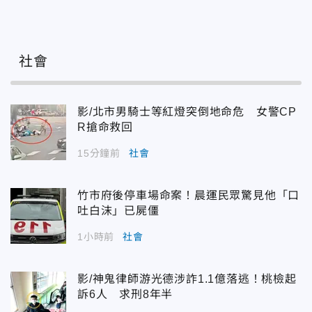
社會
影/北市男騎士等紅燈突倒地命危 女警CP
R搶命救回
15分鐘前
社會
竹市府後停車場命案！晨運民眾驚見他「口
吐白沫」已屍僵
1小時前
社會
影/神鬼律師游光德涉詐1.1億落逃！桃檢起
訴6人 求刑8年半