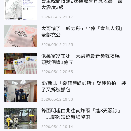
台東晚間接連2起極淺層有感地震 最
大震度3級
2026/05/12 22:17
太可惜了！威力彩6.77億「竟無人領」
全部充公
2026/05/12 21:25
億萬富翁在哪！大樂透最新獎號揭曉
頭獎保證1億元
2026/05/12 20:55
影/新北「樂菲時尚診所」疑涉偷拍 裝
了又拆被抓包
2026/05/12 19:33
鋒面明起由北往南炸雨「連3天濕涼」
北部防短延時強降雨
2026/05/12 19:14