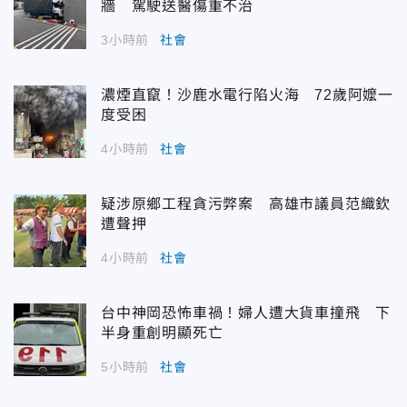
牆 駕駛送醫傷重不治
3小時前
社會
濃煙直竄！沙鹿水電行陷火海 72歲阿嬤一
度受困
4小時前
社會
疑涉原鄉工程貪污弊案 高雄市議員范織欽
遭聲押
4小時前
社會
台中神岡恐怖車禍！婦人遭大貨車撞飛 下
半身重創明顯死亡
5小時前
社會