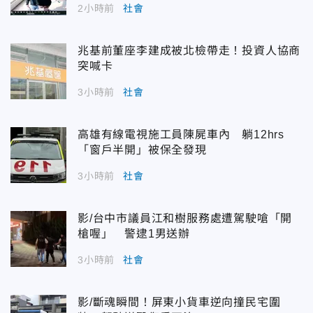
2小時前
社會
兆基前董座李建成被北檢帶走！投資人協商
突喊卡
3小時前
社會
高雄有線電視施工員陳屍車內 躺12hrs
「窗戶半開」被保全發現
3小時前
社會
影/台中市議員江和樹服務處遭駕駛嗆「開
槍喔」 警逮1男送辦
3小時前
社會
影/斷魂瞬間！屏東小貨車逆向撞民宅圍