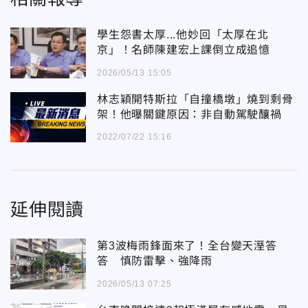
學生怨書太厚...他妙回「太厚在北
京」！名師陳建宏上課倒立成追憶
2026/05/13 15:05
林志穎開特斯拉「自撞橋墩」燒到剩骨
架！他曝關鍵原因：非自動駕駛釀禍
2022/07/22 15:16
延伸閱讀
第3波梅雨鋒面來了！全台變天溼答
答 慎防雷擊、強降雨
2026/05/13 07:25