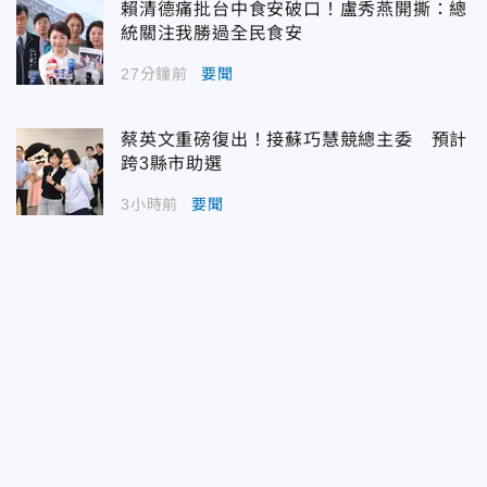
賴清德痛批台中食安破口！盧秀燕開撕：總
統關注我勝過全民食安
27分鐘前
要聞
蔡英文重磅復出！接蘇巧慧競總主委 預計
跨3縣市助選
3小時前
要聞