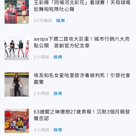
王彩樺「同場河北彩花」看球賽！天母球場
尬舞啦啦隊吐心聲
50分鐘前
娛樂
aespa下週二首攻大巨蛋！城市行銷六大亮
點公開 首創官方紀念章
2小時前
娛樂
埃及知名女星哈里發涉毒被判死！引發社會
震驚
2小時前
娛樂
63歲關之琳爆戀27歲男模！沉默3個月親發
聲否認
3小時前
娛樂