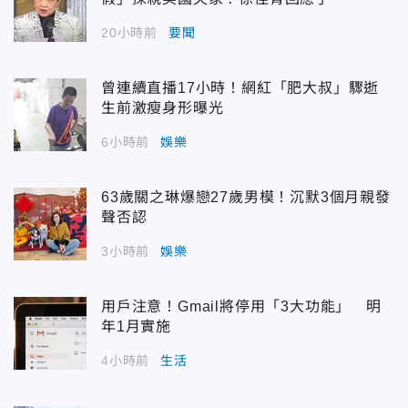
20小時前
要聞
曾連續直播17小時！網紅「肥大叔」驟逝
生前激瘦身形曝光
6小時前
娛樂
63歲關之琳爆戀27歲男模！沉默3個月親發
聲否認
3小時前
娛樂
用戶注意！Gmail將停用「3大功能」 明
年1月實施
4小時前
生活