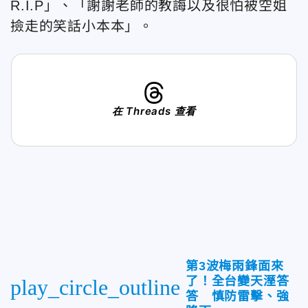
R.I.P」、「謝謝老師的教誨以及很怕被空姐
撿走的笑話小本本」。
在 Threads 查看
第3波梅雨鋒面來
了！全台變天溼答
play_circle_outline
答 慎防雷擊、強