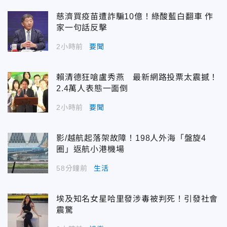
慈濟買疫苗遭詐騙10億！綠酸藍白翻車 作
家一句話反擊
2小時前
要聞
賴清德狂嗆盧秀燕 最新網路投票太震撼！
2.4萬人表態一面倒
2小時前
要聞
影/越航起落架故障！198人外海「盤旋4
圈」返航小港機場
58分鐘前
生活
埃及知名女星哈里發涉毒被判死！引發社會
震驚