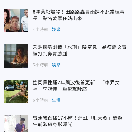
6年舊怨爆發！田路路轟曹雨婷不配當理事
長 點名姜厚任站出來
4小時前
娛樂
禾浩辰新劇遭「水刑」險窒息 暴瘦變文青
被打到鼻青臉腫
5小時前
娛樂
控同業性騷7年風波後首更新 「車界女
神」李冠儀：重返駕駛座
6小時前
生活
曾連續直播17小時！網紅「肥大叔」驟逝
生前激瘦身形曝光