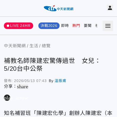
LIVE 24HR
決戰2026
即時
熱門
要聞
社會
娛樂
中天新聞網
生活
總覽
補教名師陳建宏驚傳過世 女兒：
5/20台中公祭
發布:
2026/05/13 07:43
By
溫振甫
share
分享：
play_arrow
知名補習班「陳建宏化學」創辦人陳建宏（本