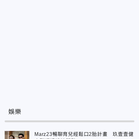
娛樂
Marz23暢聊育兒經鬆口2胎計畫 玖壹壹健