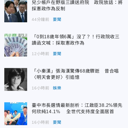
兒少帳戶在野版三讀送府院 政院放話：將
採憲政作為反制
44分鐘前
要聞
「0到18歲年領6萬」沒了？！行政院收三
讀函文喊：採取憲政作為
12小時前
要聞
「小秦漢」張海漢驚傳68歲驟逝 昔合唱
〈明天會更好〉引追憶
16小時前
娛樂
臺中市長選情最新剖析：江啟臣38.2%領先
何欣純14.1% 全世代支持度全面居首
16小時前
要聞