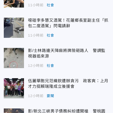
11小時前
社會
噁碰李多慧又酒駕！花蓮鄉長室副主任「抓
包二度酒駕」閃電請辭
11小時前
社會
影/士林路邊天降麻將牌險砸路人 警調監
視器追來源
12小時前
社會
伍麗華胞兄范織欽遭辦貪污 政客爽：上月
才力挺賴瑞隆成立後援會
12小時前
要聞
影/新北三峽男子債務糾紛遭開槍 警桃園