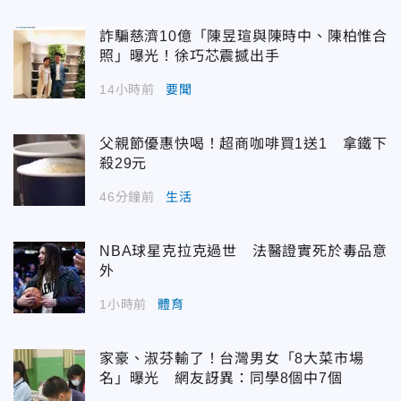
詐騙慈濟10億「陳昱瑄與陳時中、陳柏惟合
照」曝光！徐巧芯震撼出手
14小時前
要聞
父親節優惠快喝！超商咖啡買1送1 拿鐵下
殺29元
46分鐘前
生活
NBA球星克拉克過世 法醫證實死於毒品意
外
1小時前
體育
家豪、淑芬輸了！台灣男女「8大菜市場
名」曝光 網友訝異：同學8個中7個