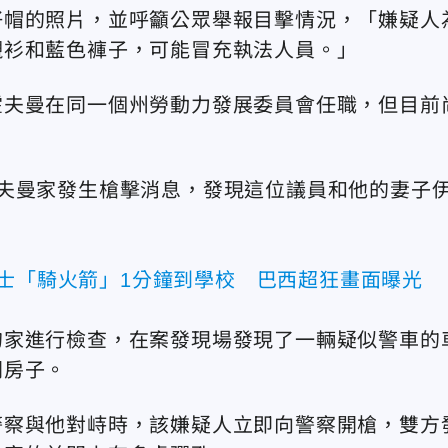
仔帽的照片，並呼籲公眾舉報目擊情況，「嫌疑人
襯衫和藍色褲子，可能冒充執法人員。」
霍夫曼在同一個州勞動力發展委員會任職，但目前
夫曼家發生槍擊消息，發現這位議員和他的妻子
騎士「騎火箭」1分鐘到學校 巴西超狂畫面曝光
的家進行檢查，在案發現場發現了一輛疑似警車的
開房子。
警察與他對峙時，該嫌疑人立即向警察開槍，雙方