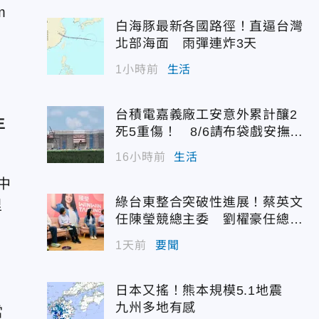
m
白海豚最新各國路徑！直逼台灣
北部海面 雨彈連炸3天
1小時前
生活
台積電嘉義廠工安意外累計釀2
生
死5重傷！ 8/6請布袋戲安撫好
兄弟
16小時前
生活
中
綠台東整合突破性進展！蔡英文
里
任陳瑩競總主委 劉櫂豪任總幹
事
1天前
要聞
日本又搖！熊本規模5.1地震
九州多地有感
當