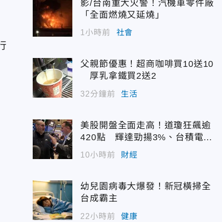
影/台南重大火警！汽機車零件廠
「全面燃燒又延燒」
1小時前
社會
行
父親節優惠！超商咖啡買10送10
厚乳拿鐵買2送2
32分鐘前
生活
美股開盤全面走高！道瓊狂飆逾
420點 輝達勁揚3%、台積電A
DR續強
10小時前
財經
幼兒園病毒大爆發！新冠橫掃全
台成霸主
22小時前
健康