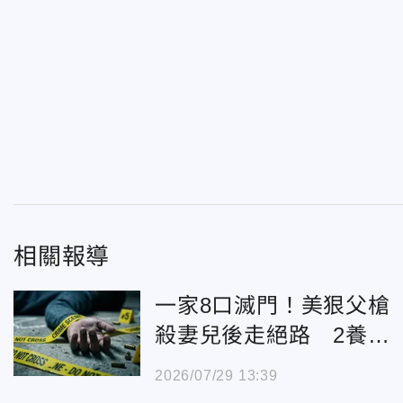
相關報導
一家8口滅門！美狠父槍
殺妻兒後走絕路 2養女
遇害疑來自大陸
2026/07/29 13:39