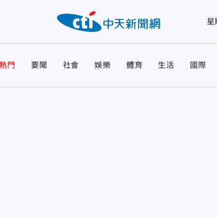
星
熱門
要聞
社會
娛樂
體育
生活
國際