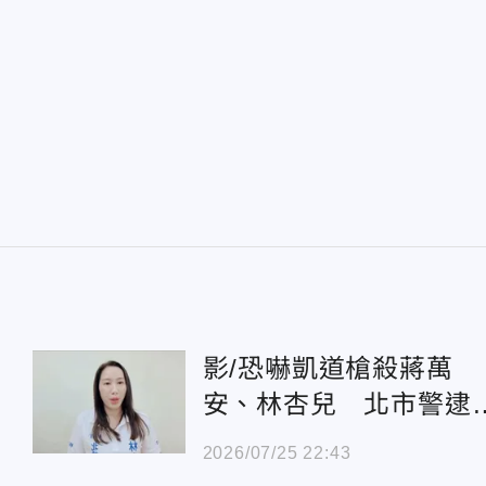
影/恐嚇凱道槍殺蔣萬
安、林杏兒 北市警逮
女到案
2026/07/25 22:43