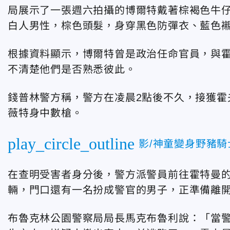
局展示了一張週六拍攝的博爾特戴著棕褐色牛
白人男性，棕色頭髮，身穿黑色防彈衣、藍色
根據資料顯示，博爾特曾是政治任命官員，與
不清楚他們是否熟悉彼此。
錢普林警方稱，
警方在凌晨2點後不久
，接獲霍
薇特身中數槍。
play_circle_outline
影/神童變身野豬
在查明受害者身分後，警方派警員前往霍特曼
輛，門口還有一名扮成警官的男子，正準備離
布魯克林公園警察局局長馬克布魯利說：「當