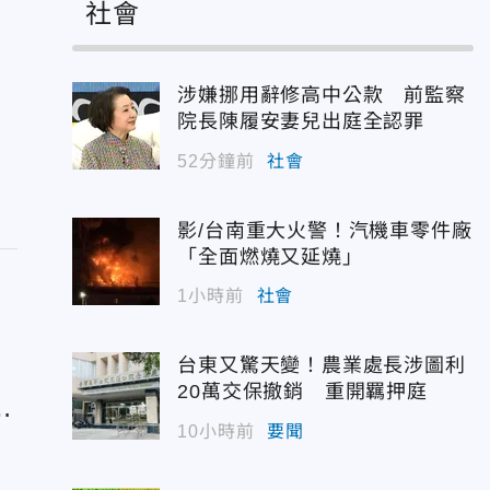
社會
涉嫌挪用辭修高中公款 前監察
院長陳履安妻兒出庭全認罪
52分鐘前
社會
影/台南重大火警！汽機車零件廠
「全面燃燒又延燒」
1小時前
社會
台東又驚天變！農業處長涉圖利
20萬交保撤銷 重開羈押庭
1
10小時前
要聞