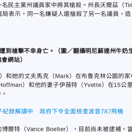
一名民主黨州議員家中將其槍殺。州長沃爾茲（Ti
，當局表示，同一名嫌疑人還槍殺了另一名議員，造
an），遭到槍擊不幸身亡。（圖／翻攝明尼蘇達州牛奶
協會網站
）
man）和她的丈夫馬克（Mark）在布魯克林公園的家
ffman）和他的妻子伊薇特（Yvette）在15公
中。
子紀錄解讀中 政府下令全面檢查波音787飛機
特（Vance Boelter），目前尚未被逮補。