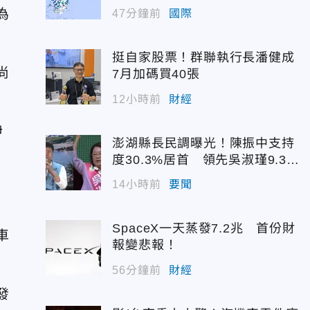
為
47分鐘前
國際
挺自家股票！群聯執行長潘健成
尚
7月加碼買40張
12小時前
財經
伊
澎湖縣長民調曝光！陳振中支持
度30.3%居首 領先吳淑瑾9.3個
百分點
14小時前
要聞
SpaceX一天蒸發7.2兆 首份財
車
報變悲報！
56分鐘前
財經
發