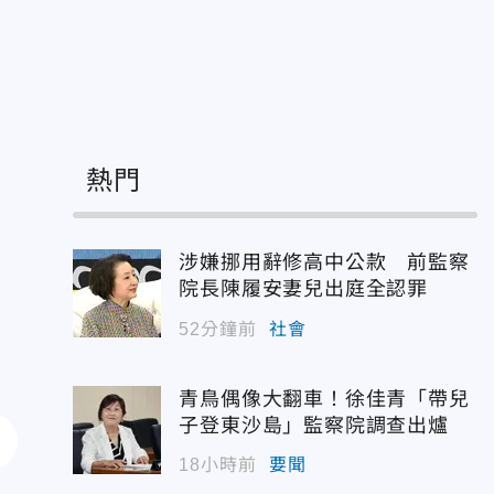
熱門
涉嫌挪用辭修高中公款 前監察
院長陳履安妻兒出庭全認罪
52分鐘前
社會
青鳥偶像大翻車！徐佳青「帶兒
子登東沙島」監察院調查出爐
18小時前
要聞