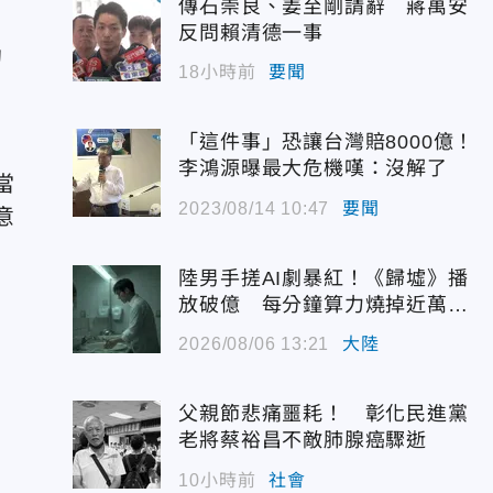
傳石崇良、姜至剛請辭 蔣萬安
反問賴清德一事
的
18小時前
要聞
「這件事」恐讓台灣賠8000億！
李鴻源曝最大危機嘆：沒解了
當
2023/08/14 10:47
要聞
意
陸男手搓AI劇暴紅！《歸墟》播
放破億 每分鐘算力燒掉近萬台
幣
2026/08/06 13:21
大陸
父親節悲痛噩耗！ 彰化民進黨
老將蔡裕昌不敵肺腺癌驟逝
10小時前
社會