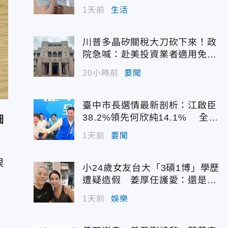
1天前
生活
川普多晶矽關稅大刀砍下來！政
院急喊：赴美投資業者適用免稅
配額
20小時前
要聞
臺中市長選情最新剖析：江啟臣
38.2%領先何欣純14.1% 全世
圖
代支持度全面居首
1天前
要聞
眼
小24歲女友台大「3碩1博」學歷
遭疑造假 姜厚任護愛：還是喜
歡她
1天前
娛樂