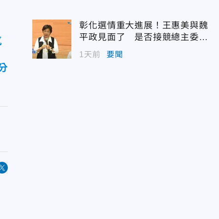
彰化選情重大進展！王惠美與魏
平政見面了 是否接競總主委態
氣
度曝光
1天前
要聞
分