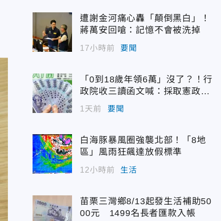
遭謝金河痛心轟「顛倒黑白」！
蔣萬安回嗆：記憶不會被洗掉
17小時前
要聞
「0到18歲年領6萬」沒了？！行
政院收三讀函文喊：採取憲政作
為
1天前
要聞
白海豚暴風圈強襲北部！「8地
區」風雨狂飆達放假標準
12小時前
生活
苗栗三灣鄉8/13起發生活補助50
00元 1499名長者匯款入帳