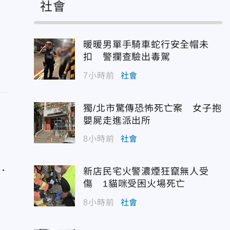
社會
暖暖男單手騎車蛇行安全帽未
扣 警攔查驗出毒駕
7小時前
社會
獨/北市驚傳恐怖死亡案 女子抱
嬰屍走進派出所
8小時前
社會
改
新店民宅火警濃煙狂竄無人受
傷 1貓咪受困火場死亡
8小時前
社會
？