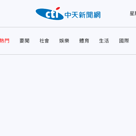
星
熱門
要聞
社會
娛樂
體育
生活
國際