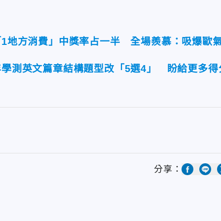
「1地方消費」中獎率占一半 全場羨慕：吸爆歐
年學測英文篇章結構題型改「5選4」 盼給更多得
分享：