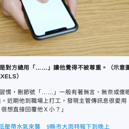
但是對方總用「……」讓他覺得不被尊重。（示意
EXELS）
習慣，刪節號「……」一般有著無言、無奈或傻
候。近期他到職場上打工，發現主管傳訊息很愛用
，很想直接回覆他Ｘ小？」
！低壓帶水氣來襲 9縣市大雨特報下到晚上