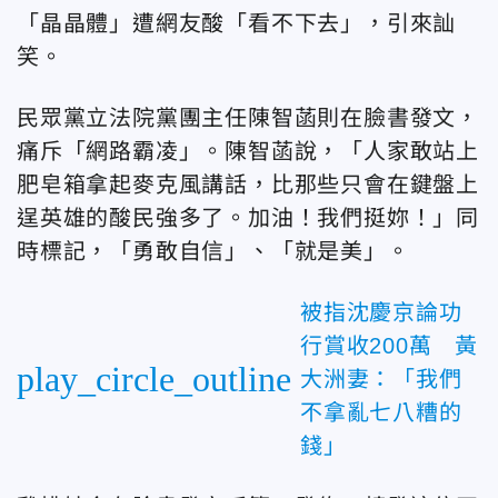
「晶晶體」遭網友酸「看不下去」，引來訕
笑。
民眾黨立法院黨團主任陳智菡則在臉書發文，
痛斥「網路霸凌」。陳智菡說，「人家敢站上
肥皂箱拿起麥克風講話，比那些只會在鍵盤上
逞英雄的酸民強多了。加油！我們挺妳！」同
時標記，「勇敢自信」、「就是美」。
被指沈慶京論功
行賞收200萬 黃
play_circle_outline
大洲妻：「我們
不拿亂七八糟的
錢」