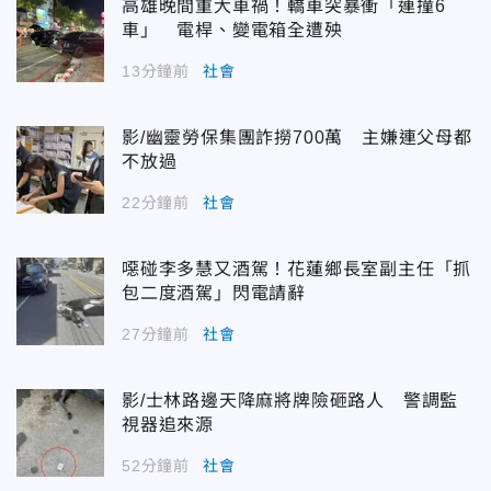
高雄晚間重大車禍！轎車突暴衝「連撞6
車」 電桿、變電箱全遭殃
13分鐘前
社會
影/幽靈勞保集團詐撈700萬 主嫌連父母都
不放過
22分鐘前
社會
噁碰李多慧又酒駕！花蓮鄉長室副主任「抓
包二度酒駕」閃電請辭
27分鐘前
社會
影/士林路邊天降麻將牌險砸路人 警調監
視器追來源
52分鐘前
社會