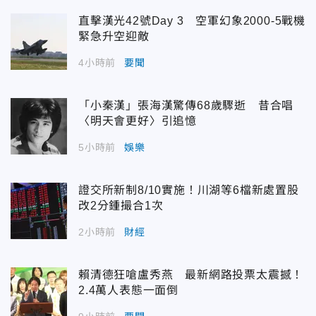
直擊漢光42號Day 3 空軍幻象2000-5戰機
緊急升空迎敵
4小時前
要聞
「小秦漢」張海漢驚傳68歲驟逝 昔合唱
〈明天會更好〉引追憶
5小時前
娛樂
證交所新制8/10實施！川湖等6檔新處置股
改2分鍾撮合1次
2小時前
財經
賴清德狂嗆盧秀燕 最新網路投票太震撼！
2.4萬人表態一面倒