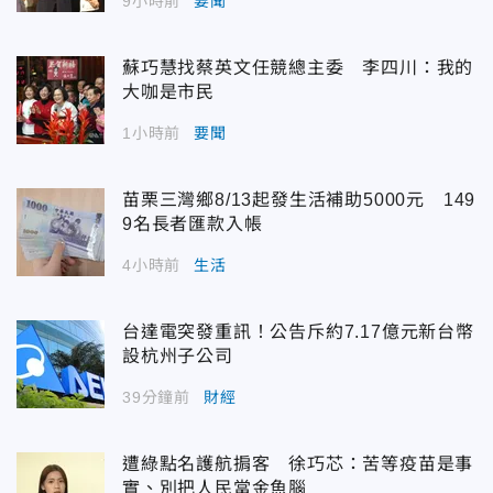
9小時前
要聞
蘇巧慧找蔡英文任競總主委 李四川：我的
大咖是市民
1小時前
要聞
苗栗三灣鄉8/13起發生活補助5000元 149
9名長者匯款入帳
4小時前
生活
台達電突發重訊！公告斥約7.17億元新台幣
設杭州子公司
39分鐘前
財經
遭綠點名護航掮客 徐巧芯：苦等疫苗是事
實、別把人民當金魚腦