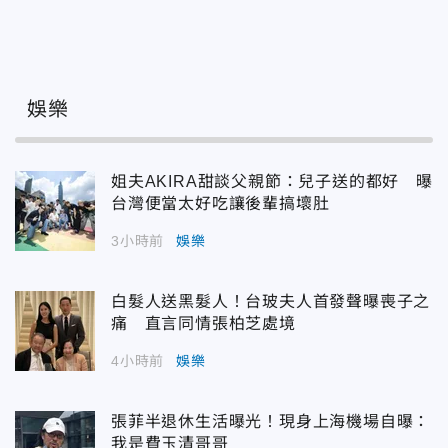
娛樂
姐夫AKIRA甜談父親節：兒子送的都好 曝
台灣便當太好吃讓後輩搞壞肚
3小時前
娛樂
白髮人送黑髮人！台玻夫人首發聲曝喪子之
痛 直言同情張柏芝處境
4小時前
娛樂
張菲半退休生活曝光！現身上海機場自曝：
我是費玉清哥哥