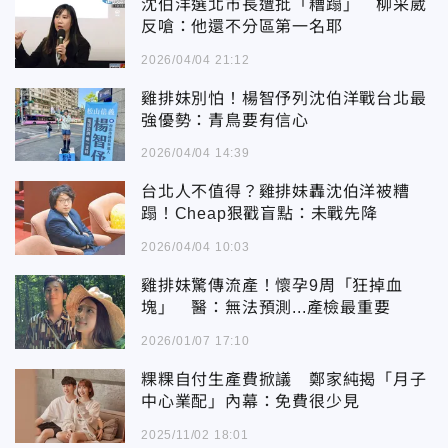
沈伯洋選北市長遭批「糟蹋」 柳采葳
反嗆：他還不分區第一名耶
2026/04/04 21:12
雞排妹別怕！楊智伃列沈伯洋戰台北最
強優勢：青鳥要有信心
2026/04/04 14:39
台北人不值得？雞排妹轟沈伯洋被糟
蹋！Cheap狠戳盲點：未戰先降
2026/04/04 10:03
雞排妹驚傳流產！懷孕9周「狂掉血
塊」 醫：無法預測...產檢最重要
2026/01/07 17:10
粿粿自付生產費掀議 鄭家純揭「月子
中心業配」內幕：免費很少見
2025/11/02 18:01