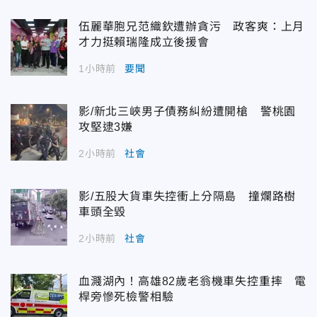
伍麗華胞兄范織欽遭辦貪污 政客爽：上月
才力挺賴瑞隆成立後援會
1小時前
要聞
影/新北三峽男子債務糾紛遭開槍 警桃園
攻堅逮3嫌
2小時前
社會
影/五股大貨車失控衝上分隔島 撞爛路樹
車頭全毀
2小時前
社會
血濺湖內！高雄82歲老翁機車失控重摔 電
桿旁慘死檢警相驗