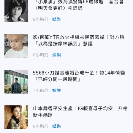
「小秦漢」張海漢驚傳68歲驟逝 昔合唱
〈明天會更好〉引追憶
5小時前
娛樂
影/百萬YTR放火相機被民宿丟掉！對方稱
「以為是按摩棒誤丟」惹議
6小時前
娛樂
5566小刀證實離婚台玻千金！認14年情變
「已經分開一段時間」
7小時前
娛樂
山本舞香平安生產！IG報喜母子均安 升格
新手媽媽
6小時前
娛樂