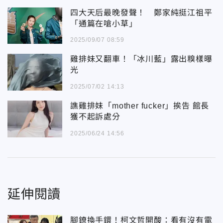
四大天后最晚發聲！ 鄭家純挺江祖平
「通篇在嗆小草」
2025/09/07 08:59
雞排妹又翻車！「冰川藍」露出糗樣曝
光
2025/07/02 14:13
譙雞排妹「mother fucker」挨告 館長
獲不起訴處分
2025/06/24 14:56
延伸閱讀
腳鐐換手鐶！柯文哲開酸：看有沒有電