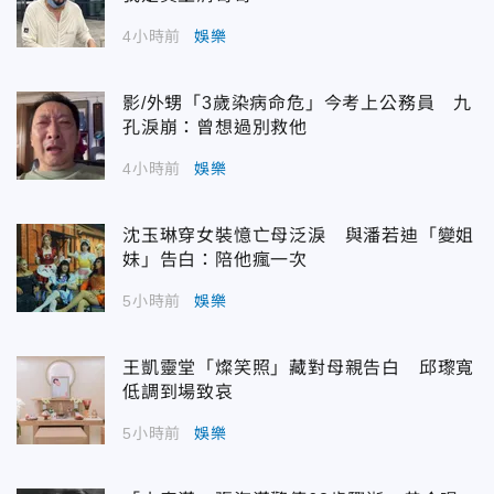
4小時前
娛樂
影/外甥「3歲染病命危」今考上公務員 九
孔淚崩：曾想過別救他
4小時前
娛樂
沈玉琳穿女裝憶亡母泛淚 與潘若迪「變姐
妹」告白：陪他瘋一次
5小時前
娛樂
王凱靈堂「燦笑照」藏對母親告白 邱瓈寬
低調到場致哀
5小時前
娛樂