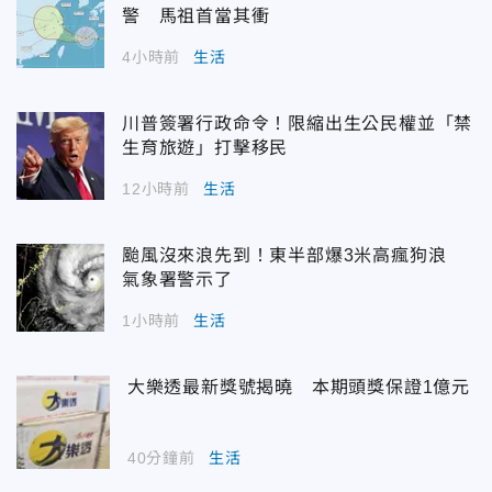
警 馬祖首當其衝
4小時前
生活
川普簽署行政命令！限縮出生公民權並「禁
生育旅遊」打擊移民
12小時前
生活
颱風沒來浪先到！東半部爆3米高瘋狗浪
氣象署警示了
1小時前
生活
大樂透最新獎號揭曉 本期頭獎保證1億元
40分鐘前
生活