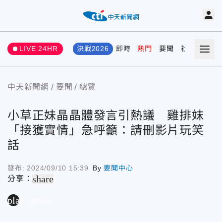
LIVE 24HR
決戰2026
即時
熱門
要聞
社會
娛樂
中天新聞網
要聞
總覽
小草正妹晶晶體發言引熱議 雞排妹
「接獲實情」急呼籲：請刪影片玩笑
話
發布:
2024/09/10 15:39
By
要聞中心
share
分享：
play_arrow