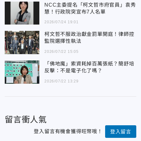
NCC主委提名「柯文哲市府官員」袁秀
慧！行政院突宣布7人名單
2026/07/24 19:01
柯文哲不服政治獻金罰單開庭！律師控
監院選擇性執法
2026/07/22 15:05
「佛地魔」索資耗掉百萬張紙？簡舒培
反擊：不是電子化了嗎？
2026/07/22 13:29
留言衝人氣
登入留言有機會獲得旺幣哦！
登入留言