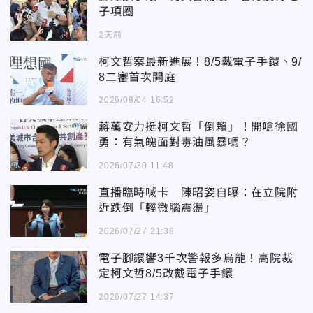
子項圈
2天前
柯文哲案最新進展！8/5戴電子手鐶、9/
8二審首次開庭
2026/08/04 16:52
蔣萬安力挺柯文哲「倒賴」！開嗆徐國
勇：有氣魄面對毒油風暴嗎？
2026/07/30 11:48
直播臨時喊卡 陳昭姿自曝：在立院附
近跌倒「輕微腦震盪」
2026/07/27 21:38
電子腳鐶響3千次警報多烏龍！高院裁
定柯文哲8/5改戴電子手鐶
2026/07/27 14:37