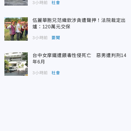
3小時前
社會
伍麗華胞兄范織欽涉貪遭聲押！法院裁定出
爐：120萬元交保
3小時前
要聞
台中女摩鐵遭餵毒性侵死亡 惡男遭判刑14
年6月
3小時前
社會