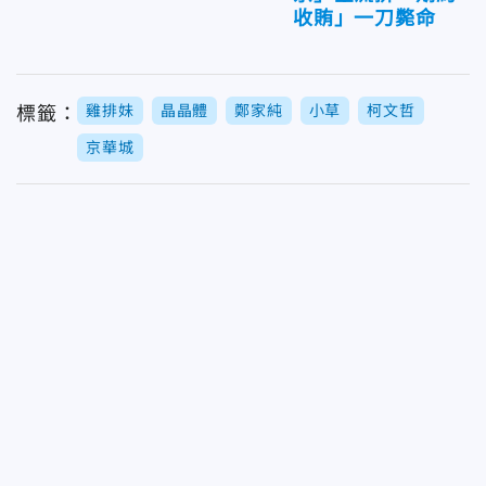
收賄」一刀斃命
雞排妹
晶晶體
鄭家純
小草
柯文哲
標籤：
京華城