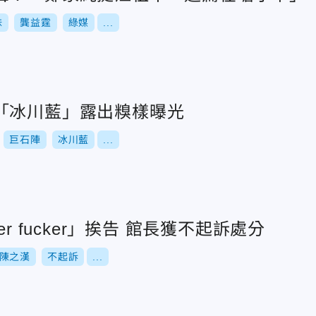
妹
龔益霆
綠媒
...
「冰川藍」露出糗樣曝光
巨石陣
冰川藍
...
譙雞排妹「mother fucker」挨告 館長獲不起訴處分
陳之漢
不起訴
...