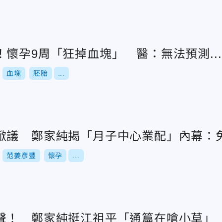
懷孕9周「狂掉血塊」 醫：無法預測..
血塊
胚胎
...
掀議 鄭家純揭「月子中心業配」內幕：
范姜彥豐
懷孕
...
聲！ 鄭家純挺江祖平「通篇在嗆小草」