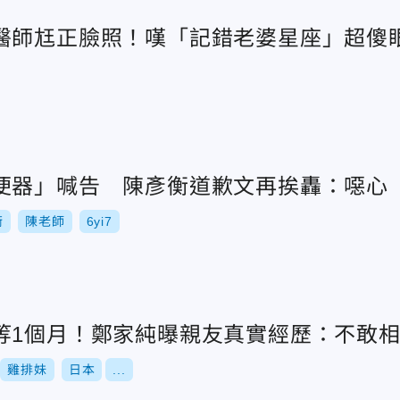
醫師尪正臉照！嘆「記錯老婆星座」超傻
便器」喊告 陳彥衡道歉文再挨轟：噁心
衡
陳老師
6yi7
等1個月！鄭家純曝親友真實經歷：不敢
雞排妹
日本
...