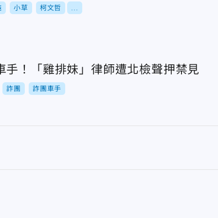
純
小草
柯文哲
...
車手！「雞排妹」律師遭北檢聲押禁見
詐團
詐團車手