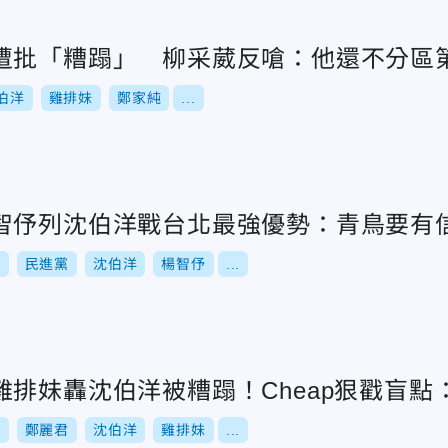
遭批「糟蹋」 柳采葳反嗆：他還不分區
伯洋
雞排妹
鄭家純
...
智伃列沈伯洋戰台北最強優勢：青鳥要有
舉
民進黨
沈伯洋
楊智伃
...
雞排妹轟沈伯洋被糟蹋！Cheap狠戳盲點
舉
鄭麗君
沈伯洋
雞排妹
...