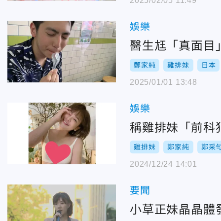
2025/02/05 11:49
娛樂
醫生尪「真面目
鄭家純
雞排妹
日本
2025/01/01 13:48
娛樂
稱雞排妹「前科
雞排妹
鄭家純
鄭采
2024/12/24 14:01
要聞
小草正妹晶晶體