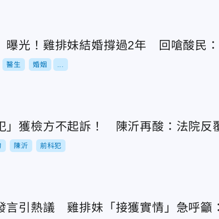
」曝光！雞排妹結婚撐過2年 回嗆酸民：
醫生
婚姻
...
犯」獲檢方不起訴！ 陳沂再酸：法院反
勻
陳沂
前科犯
發言引熱議 雞排妹「接獲實情」急呼籲