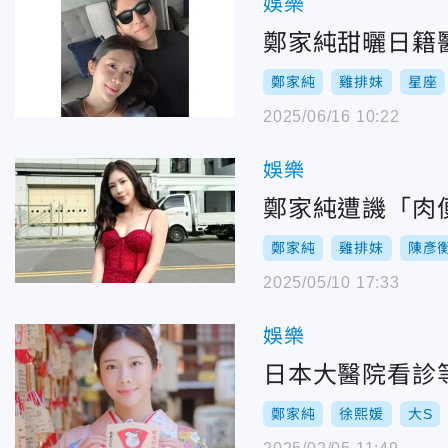
娛樂
鄭家純甜曬日籍
鄭家純
雞排妹
星座
2025/06/16 10:22
娛樂
鄭家純遭譏「肉
鄭家純
雞排妹
陳彥
2025/05/10 17:33
娛樂
日本大醫院看診
鄭家純
徐熙媛
大S