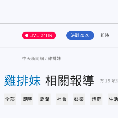
LIVE 24HR
決戰2026
即時
中天新聞網
雞排妹
雞排妹
相關報導
有
15
項
全部
即時
要聞
社會
娛樂
體育
生