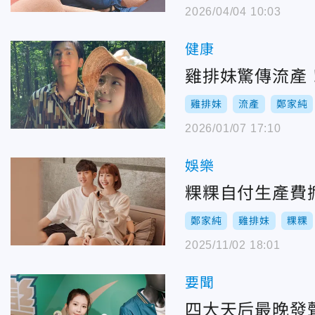
2026/04/04 10:03
健康
雞排妹驚傳流產！
雞排妹
流產
鄭家純
2026/01/07 17:10
娛樂
粿粿自付生產費
鄭家純
雞排妹
粿粿
2025/11/02 18:01
要聞
四大天后最晚發