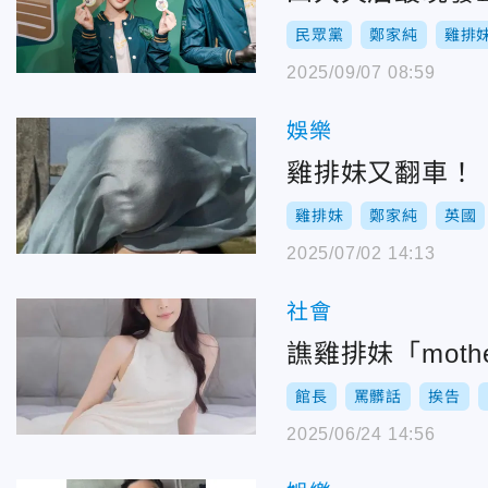
民眾黨
鄭家純
雞排
2025/09/07 08:59
娛樂
雞排妹又翻車！
雞排妹
鄭家純
英國
2025/07/02 14:13
社會
館長
罵髒話
挨告
2025/06/24 14:56