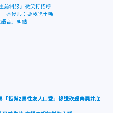
生前制服」微笑打招呼
！ 她傻眼：要我吃土嗎
泣語音」糾纏
歲男「拒幫2男性友人口愛」慘遭砍殺棄屍井底