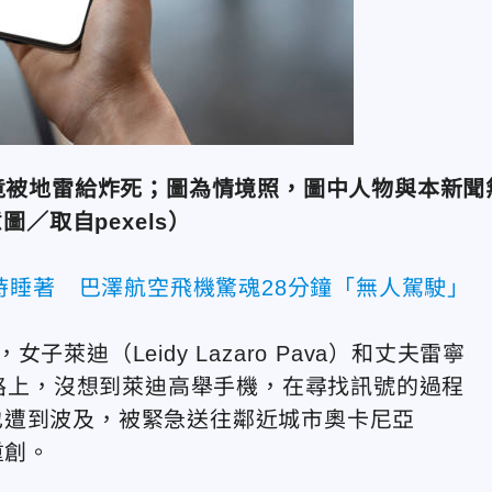
竟被地雷給炸死；圖為情境照，圖中人物與本新聞
／取自pexels）
時睡著 巴澤航空飛機驚魂28分鐘「無人駕駛」
女子萊迪（Leidy Lazaro Pava）和丈夫雷寧
在鄉間小路上，沒想到萊迪高舉手機，在尋找訊號的過程
也遭到波及，被緊急送往鄰近城市奧卡尼亞
重創。