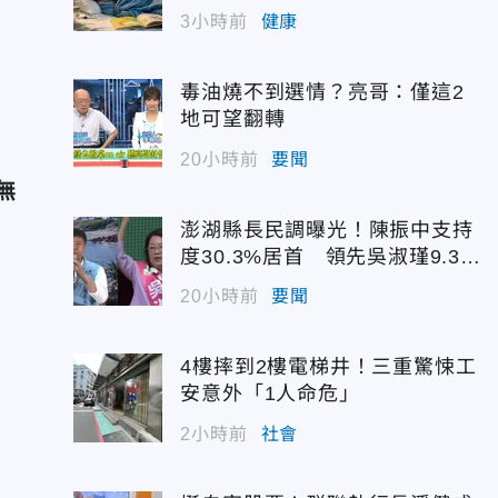
3小時前
健康
毒油燒不到選情？亮哥：僅這2
地可望翻轉
20小時前
要聞
無
澎湖縣長民調曝光！陳振中支持
度30.3%居首 領先吳淑瑾9.3個
百分點
20小時前
要聞
4樓摔到2樓電梯井！三重驚悚工
安意外「1人命危」
2小時前
社會