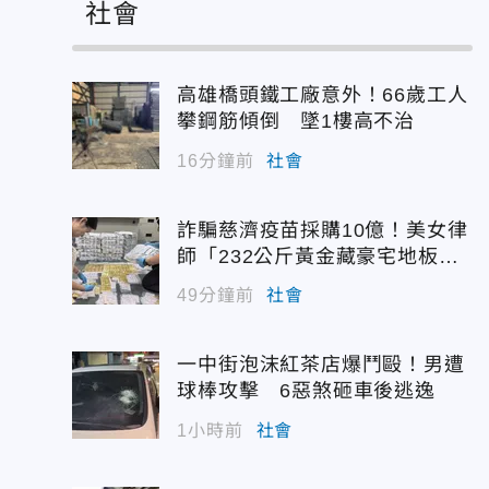
社會
高雄橋頭鐵工廠意外！66歲工人
攀鋼筋傾倒 墜1樓高不治
16分鐘前
社會
詐騙慈濟疫苗採購10億！美女律
師「232公斤黃金藏豪宅地板
下」
49分鐘前
社會
一中街泡沫紅茶店爆鬥毆！男遭
球棒攻擊 6惡煞砸車後逃逸
1小時前
社會