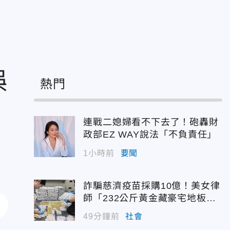
誤
熱門
連戰二媳婦看不下去了！砲轟財
政部EZ WAY說法「不負責任」
1小時前
要聞
詐騙慈濟疫苗採購10億！美女律
師「232公斤黃金藏豪宅地板
下」
49分鐘前
社會