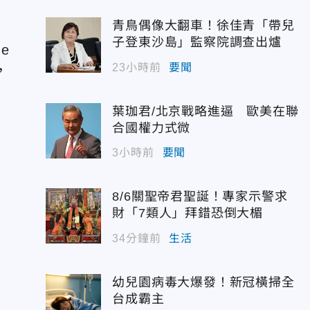
青鳥偶像大翻車！徐佳青「帶兒
子登東沙島」監察院調查出爐
e
23小時前
要聞
，
葉珈君/北京戰略進逼 歐美在聯
合國權力式微
3小時前
要聞
8/6關聖帝君聖誕！專家示警求
財「7類人」拜錯恐倒大楣
34分鐘前
生活
幼兒園病毒大爆發！新冠橫掃全
台成霸主