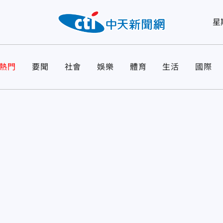
星
熱門
要聞
社會
娛樂
體育
生活
國際