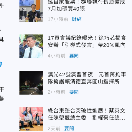
挺自家股票！群聯執行長潘健成
外
7月加碼買40張
17小時前
財經
，
17頁會議紀錄曝光！徐巧芯揭食
具
安辦「引導式發言」帶20%風向
4小時前
要聞
慘
漢光42號演習首夜 元首萬鈞車
隊掩護賴清德直奔圓山指揮所
平
2小時前
要聞
傷
綠台東整合突破性進展！蔡英文
任陳瑩競總主委 劉櫂豪任總幹
事
2天前
要聞