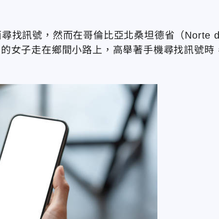
找訊號，然而在哥倫比亞北桑坦德省（Norte d
38歲的女子走在鄉間小路上，高舉著手機尋找訊號時