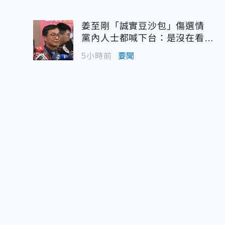
姜至剛「誠實豆沙包」傷選情
黨內人士都喊下台：是沒在看輿
情嗎？
5小時前
要聞