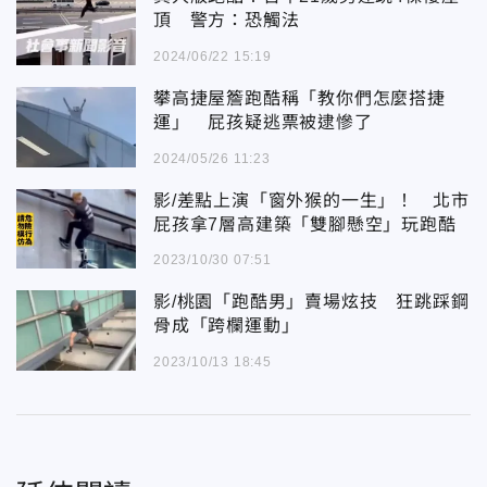
頂 警方：恐觸法
2024/06/22 15:19
攀高捷屋簷跑酷稱「教你們怎麼搭捷
運」 屁孩疑逃票被逮慘了
2024/05/26 11:23
影/差點上演「窗外猴的一生」！ 北市
屁孩拿7層高建築「雙腳懸空」玩跑酷
2023/10/30 07:51
影/桃園「跑酷男」賣場炫技 狂跳踩鋼
骨成「跨欄運動」
2023/10/13 18:45