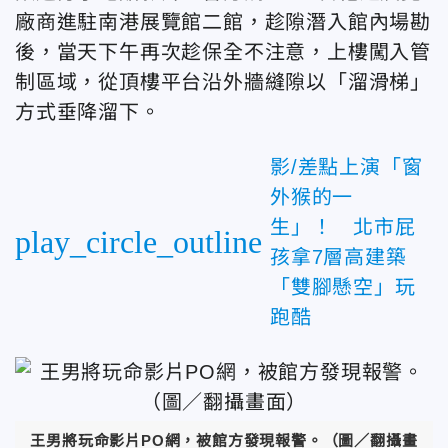
廠商進駐南港展覽館二館，趁隙潛入館內場勘
後，當天下午再次趁保全不注意，上樓闖入管
制區域，從頂樓平台沿外牆縫隙以「溜滑梯」
方式垂降溜下。
影/差點上演「窗
外猴的一
生」！ 北市屁
play_circle_outline
孩拿7層高建築
「雙腳懸空」玩
跑酷
王男將玩命影片PO網，被館方發現報警。（圖／翻攝畫