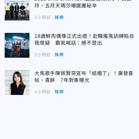
玲、五月天瑪莎曝選團秘辛
3小時前
娛樂
18歲鮮肉偶像正式出道！赴韓魔鬼訓練陷自
我懷疑 霸氣喊話：絕不登出
3小時前
娛樂
大馬歌手陳佩賢突宣布「結婚了」！廣發喜
帖、喜餅 7年對象曝光
4小時前
娛樂