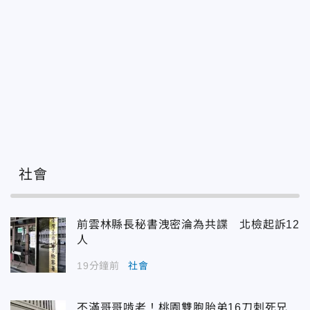
社會
前雲林縣長秘書洩密淪為共諜 北檢起訴12
人
19分鐘前
社會
不滿哥哥啃老！桃園雙胞胎弟16刀刺死兄