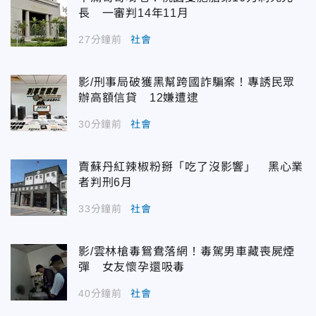
長 一審判14年11月
27分鐘前
社會
影/刑事局破獲黑幫跨國詐騙案！專誘民眾
辦高額信貸 12嫌遭逮
30分鐘前
社會
賣蘇丹紅辣椒粉掰「吃了沒影響」 黑心業
者判刑6月
33分鐘前
社會
影/雲林槍毒鴛鴦落網！毒駕男車藏喪屍煙
彈 女友懷孕還吸毒
40分鐘前
社會