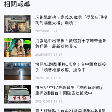
相關報導
玩跑酷斷魂？嘉義20歲男「從飯店頂樓
跳到隔壁大樓」爆頭亡
2025/08/06 21:56
拍戲途中出車禍！黃瑄前十字韌帶全斷
急送醫 最新狀態曝光
2025/05/05 15:17
快訊/玩跑酷重摔1米高！台中體育班投
手「頭著地恐毀容」搶命中
2024/10/21 15:10
快訊/台中17歲高職男「校園玩跑酷」
重摔2樓看台！頭破昏迷搶救中
2024/10/21 12:39
真人版跑酷！台中21歲男連跳4棟樓屋