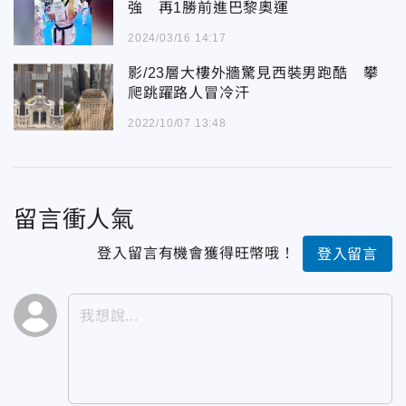
強 再1勝前進巴黎奧運
2024/03/16 14:17
影/23層大樓外牆驚見西裝男跑酷 攀
爬跳躍路人冒冷汗
2022/10/07 13:48
留言衝人氣
登入留言有機會獲得旺幣哦！
登入留言