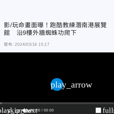
影/玩命畫面曝！跑酷教練潛南港展覽
館 沿9樓外牆蜘蛛功爬下
發布: 2024/03/16 15:17
play_arrow
play_arrow
skip_next
ful
00:00
00:00