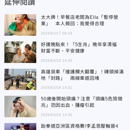
延伸閱讀
太大牌！早餐店老闆為Ella「暫停營
業」 本人親回：我覺得合理
2024/03/17 08:29
好運晚點來！「5生肖」晚年享清福
財富不斷、平安健康
2024/03/16 14:35
高雄貨車「撞護欄大翻覆」！磚頭掉滿
地「封路」 兩線車道回堵
2024/03/16 14:31
50歲後開始頭痛？注意「頭痛5危險徵
兆」恐因出血、腫瘤引起
2024/03/16 14:30
跆拳道亞洲區資格賽/李孟恩壓軸晉4