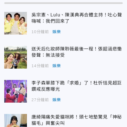
吳宗憲、Lulu、陳漢典再合體主持！吐心聲
嗨喊：我們回來了
10分鐘前
娛樂
送天后化妝師陳聆薇最後一程！張韶涵悲慟
發聲：無法接受
14分鐘前
娛樂
李子森單膝下跪「求婚」了！杜忻恬見超巨
鑽戒反應曝光
27分鐘前
娛樂
唐綺陽痛失愛貓咪將！頭七地墊驚見「神秘
貓毛」興奮尖叫