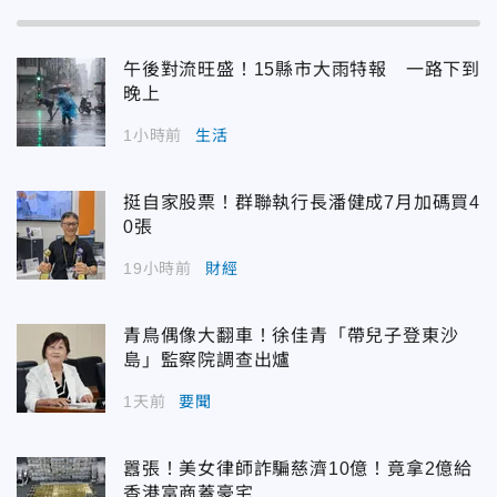
午後對流旺盛！15縣市大雨特報 一路下到
晚上
1小時前
生活
挺自家股票！群聯執行長潘健成7月加碼買4
0張
19小時前
財經
青鳥偶像大翻車！徐佳青「帶兒子登東沙
島」監察院調查出爐
1天前
要聞
囂張！美女律師詐騙慈濟10億！竟拿2億給
香港富商蓋豪宅