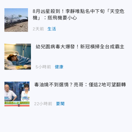
8月凶星殺到！李靜唯點名中下旬「天空危
機」：搭飛機要小心
2天前
生活
幼兒園病毒大爆發！新冠橫掃全台成霸主
5小時前
健康
毒油燒不到選情？亮哥：僅這2地可望翻轉
22小時前
要聞