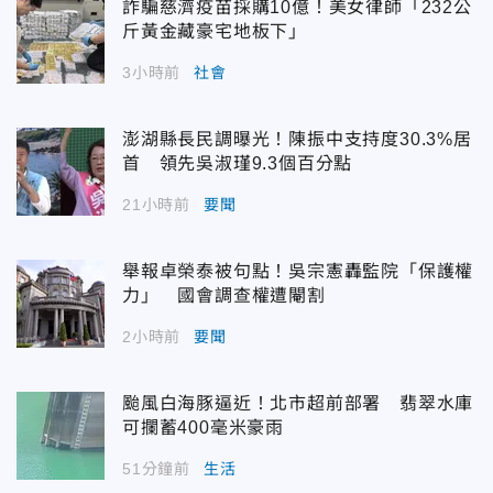
詐騙慈濟疫苗採購10億！美女律師「232公
斤黃金藏豪宅地板下」
3小時前
社會
澎湖縣長民調曝光！陳振中支持度30.3%居
首 領先吳淑瑾9.3個百分點
21小時前
要聞
舉報卓榮泰被句點！吳宗憲轟監院「保護權
力」 國會調查權遭閹割
2小時前
要聞
颱風白海豚逼近！北市超前部署 翡翠水庫
可攔蓄400毫米豪雨
51分鐘前
生活