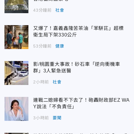
43分鐘前
社會
又爆了！嘉義鑫隆苦茶油「苯駢芘」超標
衛生局下架330公斤
53分鐘前
健康
影/桃園重大事故！砂石車「逆向衝機車
群」3人緊急送醫
2小時前
社會
連戰二媳婦看不下去了！砲轟財政部EZ WA
Y說法「不負責任」
3小時前
要聞