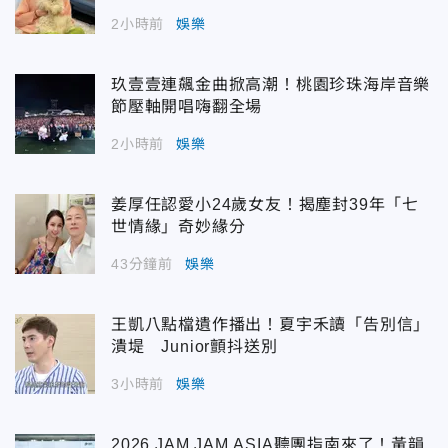
2小時前
娛樂
玖壹壹連飆金曲掀高潮！桃園珍珠海岸音樂
節壓軸開唱嗨翻全場
2小時前
娛樂
姜厚任認愛小24歲女友！揭塵封39年「七
世情緣」奇妙緣分
43分鐘前
娛樂
王凱八點檔遺作播出！夏宇禾讀「告別信」
潰堤 Junior顫抖送別
3小時前
娛樂
2026 JAM JAM ASIA聽團指南來了！黃韻