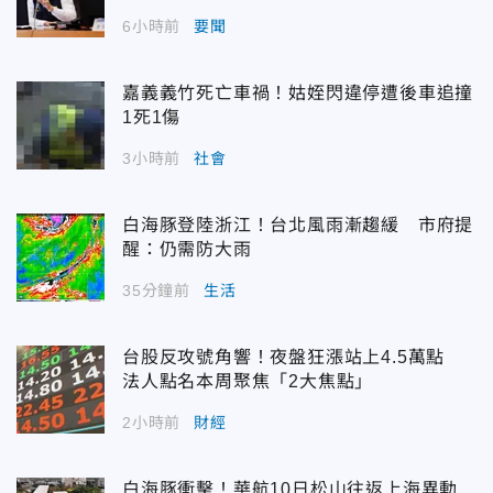
6小時前
要聞
嘉義義竹死亡車禍！姑姪閃違停遭後車追撞
1死1傷
3小時前
社會
白海豚登陸浙江！台北風雨漸趨緩 市府提
醒：仍需防大雨
35分鐘前
生活
台股反攻號角響！夜盤狂漲站上4.5萬點
法人點名本周聚焦「2大焦點」
2小時前
財經
白海豚衝擊！華航10日松山往返上海異動