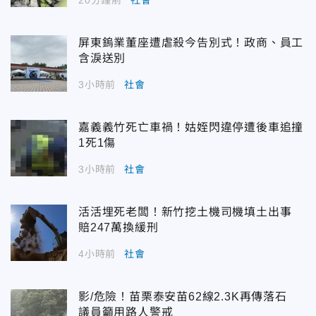
屏東鎢業董座遭虐殺今告別式！政商、員工
含淚送別
3小時前
社會
嘉義義竹死亡車禍！姑姪閃違停遭後車追撞
1死1傷
3小時前
社會
活活埋死老闆！新竹挖土機司機填土出事
賠247萬換緩刑
4小時前
社會
影/危險！苗栗泰安苗62線2.3K再傳落石
議員籲用路人警戒