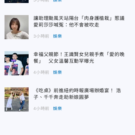
讓助理颱風天站陽台「肉身護植栽」惹議
愛莉莎莎喊冤：他不會被吹走
3小時前
娛樂
幸福父親節！王識賢女兒親手煮「愛的晚
餐」 父女溫馨互動罕曝光
4小時前
娛樂
《吃桌》前進紐約時報廣場辦婚宴！ 浩
子、千千奔走助新娘圓夢
4小時前
娛樂