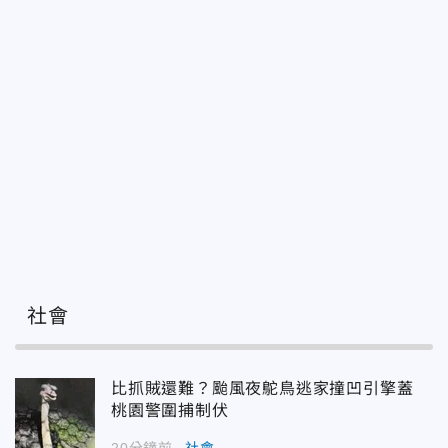
社會
比抓賊還難？颱風夜鴕鳥逃家撞凹引擎蓋
桃園警圍捕制伏
20分鐘前
社會