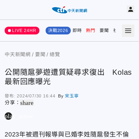
LIVE 24HR
決戰2026
即時
熱門
要聞
社會
娛樂
中天新聞網
要聞
總覽
公開隨扈夢遊遭質疑尋求復出 Kolas
最新回應曝光
發布:
2024/07/30 16:44
By
宋玉寧
share
分享：
play_arrow
2023年被週刊報導與已婚李姓隨扈發生不倫