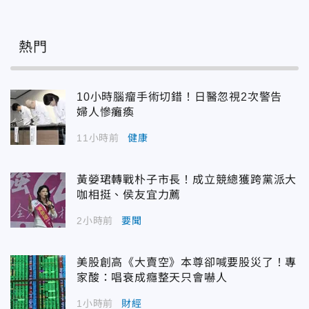
熱門
10小時腦瘤手術切錯！日醫忽視2次警告
婦人慘癱瘓
11小時前
健康
黃嫈珺轉戰朴子市長！成立競總獲跨黨派大
咖相挺、侯友宜力薦
2小時前
要聞
美股創高《大賣空》本尊卻喊要股災了！專
家酸：唱衰成癮整天只會嚇人
1小時前
財經