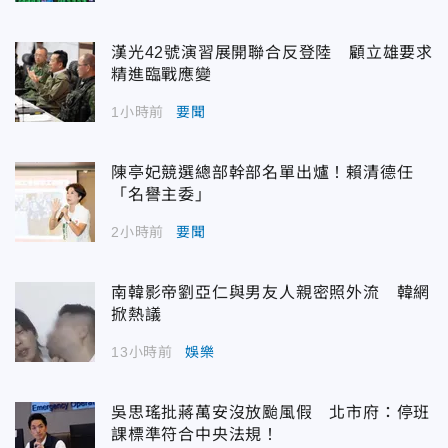
漢光42號演習展開聯合反登陸 顧立雄要求
精進臨戰應變
1小時前
要聞
陳亭妃競選總部幹部名單出爐！賴清德任
「名譽主委」
2小時前
要聞
南韓影帝劉亞仁與男友人親密照外流 韓網
掀熱議
13小時前
娛樂
吳思瑤批蔣萬安沒放颱風假 北市府：停班
課標準符合中央法規！