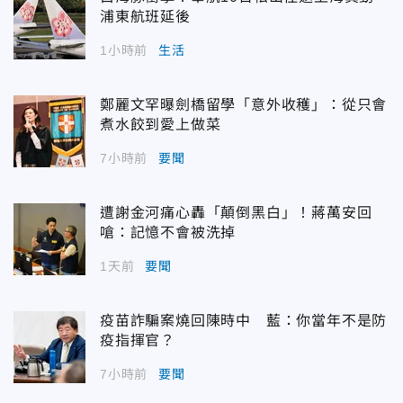
浦東航班延後
1小時前
生活
鄭麗文罕曝劍橋留學「意外收穫」：從只會
煮水餃到愛上做菜
7小時前
要聞
遭謝金河痛心轟「顛倒黑白」！蔣萬安回
嗆：記憶不會被洗掉
1天前
要聞
疫苗詐騙案燒回陳時中 藍：你當年不是防
疫指揮官？
7小時前
要聞