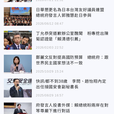
日華懇更名為日本台灣友好議員連盟
總統府發言人郭雅慧赴日參與
2026/06/12 08:47
丁允恭突道歉辦公室醜聞 粉專挖出陳
菊認證是「賴清德引薦」
2026/02/03 22:52
鄭麗文反對提高國防預算 總統府：跟
世界民主國家想法不一致
2025/10/29 15:24
快訊/都不到38歲 李問、趙怡翔內定
出任接國安會副秘書長
2025/08/29 16:57
府發言人投書外媒：賴總統盼兩岸在對
等尊嚴下進行對話