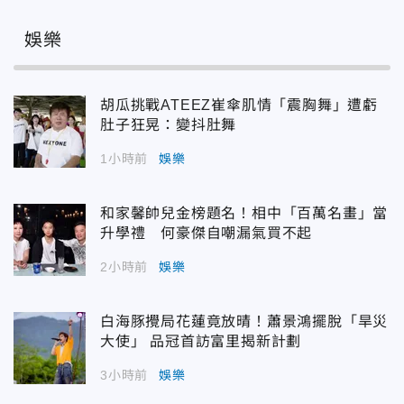
娛樂
胡瓜挑戰ATEEZ崔傘肌情「震胸舞」遭虧
肚子狂晃：變抖肚舞
1小時前
娛樂
和家馨帥兒金榜題名！相中「百萬名畫」當
升學禮 何豪傑自嘲漏氣買不起
2小時前
娛樂
白海豚攪局花蓮竟放晴！蕭景鴻擺脫「旱災
大使」 品冠首訪富里揭新計劃
3小時前
娛樂