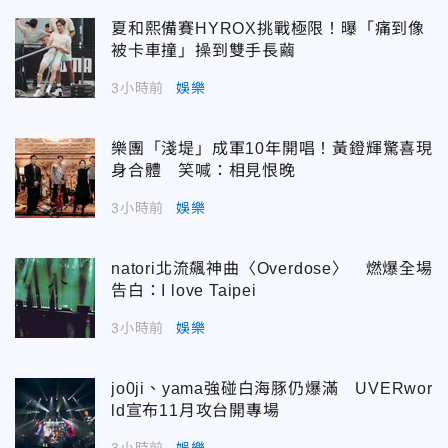
夏和熙備賽HYROX挑戰極限！曝「痛到像
被卡車撞」操到雙手長繭
3小時前
娛樂
樂團「淺堤」成軍10年開唱！黃鐙輝驚喜現
身合體 笑喊：相見恨晚
3小時前
娛樂
natori北流飆神曲〈Overdose〉 燃爆全場
告白：I love Taipei
3小時前
娛樂
jo0ji、yama強碰白海豚仍爆滿 UVERwor
ld宣布11月攻台開專場
3小時前
娛樂