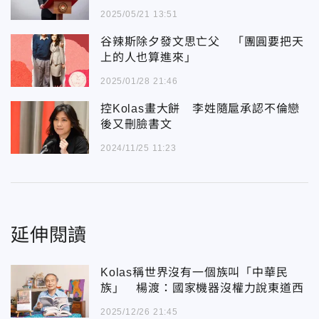
2025/05/21 13:51
谷辣斯除夕發文思亡父 「團圓要把天
上的人也算進來」
2025/01/28 21:46
控Kolas畫大餅 李姓隨扈承認不倫戀
後又刪臉書文
2024/11/25 11:23
延伸閱讀
Kolas稱世界沒有一個族叫「中華民
族」 楊渡：國家機器沒權力說東道西
2025/12/26 21:45