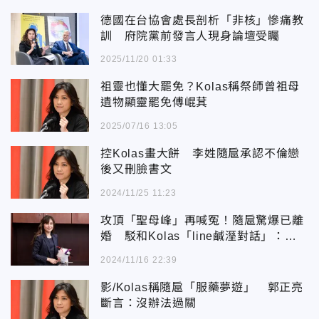
德國在台協會處長剖析「非核」慘痛教
訓 府院黨前發言人現身論壇受矚
2025/11/20 01:33
祖靈也懂大罷免？Kolas稱祭師曾祖母
遺物顯靈罷免傅崐萁
2025/07/16 13:05
控Kolas畫大餅 李姓隨扈承認不倫戀
後又刪臉書文
2024/11/25 11:23
攻頂「聖母峰」再喊冤！隨扈驚爆已離
婚 駁和Kolas「line鹹溼對話」：開
玩笑無極限
2024/11/16 22:39
影/Kolas稱隨扈「服藥夢遊」 郭正亮
斷言：沒辦法過關