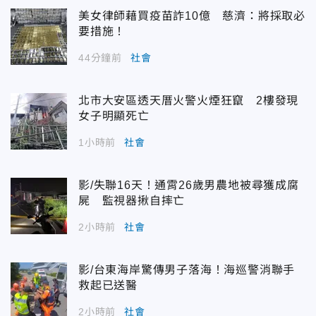
美女律師藉買疫苗詐10億 慈濟：將採取必
要措施！
44分鐘前
社會
北市大安區透天厝火警火煙狂竄 2樓發現
女子明顯死亡
1小時前
社會
影/失聯16天！通霄26歲男農地被尋獲成腐
屍 監視器揪自摔亡
2小時前
社會
影/台東海岸驚傳男子落海！海巡警消聯手
救起已送醫
2小時前
社會