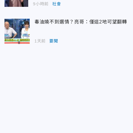
9小時前
社會
毒油燒不到選情？亮哥：僅這2地可望翻轉
1天前
要聞