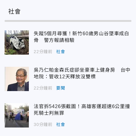
社會
失蹤5個月尋獲！新竹60歲男山谷墜車成白
骨 警方報請相驗
22分鐘前
社會
吳乃仁帕金森氏症卻坐豪車上健身房 台中
地院：管收12天釋放沒雙標
22分鐘前
要聞
法官拆5426張截圖！高雄客運超速6公里撞
死騎士判無罪
30分鐘前
社會