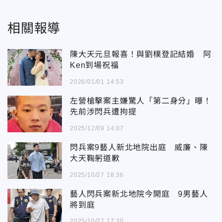
相關報導
陳大天元旦報喜！與劉樸登記結婚 阿
Ken到場祝福
2026/01/01 14:53
左營槍擊案主嫌驚人「第二身分」曝！
先前涉閃兵遭拘提
2025/12/09 14:07
閃兵案9藝人新北地院出庭 威廉、陳
大天鞠躬道歉
2025/10/27 18:36
藝人閃兵案新北地院今開庭 9男藝人
將到庭
2025/10/27 17:30