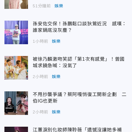
51分鐘前
娛樂
孫安佐交保！孫鵬鬆口談狄鶯近況 感嘆：
誰家鍋底沒灰塵？
1小時前
娛樂
被徐乃麟激吻笑認「第1次有感覺」！曾國
城求饒急喊：沒氣了
2小時前
娛樂
不甩抄襲爭議？蔡阿嘎悄復工開新企劃 二
伯IG也更新
2小時前
娛樂
江蕙淚別化妝師陳聆薇「遺憾沒讓她多補