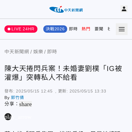
LIVE 24HR
決戰2026
即時
熱門
要聞
社會
娛樂
中天新聞網
娛樂
即時
陳大天捲閃兵案！未婚妻劉樸「IG被
灌爆」突轉私人不給看
發布:
2025/05/15 12:45
, 更新:
2025/05/15 13:33
By
郭竹倩
share
分享：
play_arrow