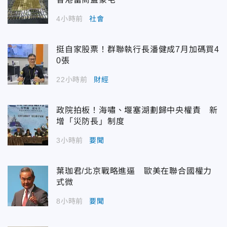
4小時前
社會
挺自家股票！群聯執行長潘健成7月加碼買4
0張
22小時前
財經
政院拍板！海嘯、堰塞湖劃歸中央權責 新
增「災防長」制度
3小時前
要聞
葉珈君/北京戰略進逼 歐美在聯合國權力
式微
8小時前
要聞