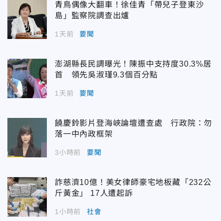
青鳥偶像大翻車！徐佳青「帶兒子登東沙
島」監察院調查出爐
1天前
要聞
澎湖縣長民調曝光！陳振中支持度30.3%居
首 領先吳淑瑾9.3個百分點
1天前
要聞
饒慶鈴影片登海峽論壇遭查處 行政院：勿
落一中內政框架
3小時前
要聞
詐慈濟10億！美女律師豪宅地板藏「232公
斤黃金」 17人遭起訴
1小時前
社會