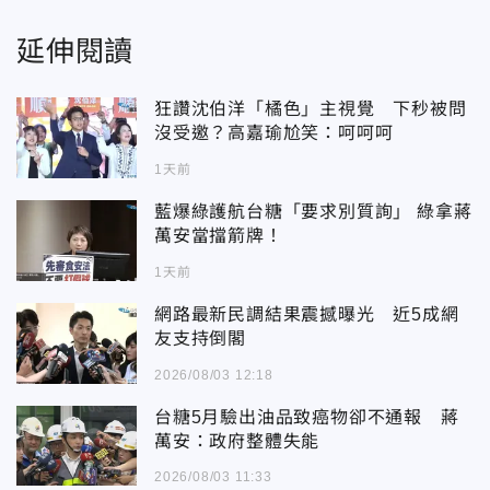
延伸閱讀
狂讚沈伯洋「橘色」主視覺 下秒被問
沒受邀？高嘉瑜尬笑：呵呵呵
1天前
藍爆綠護航台糖「要求別質詢」 綠拿蔣
萬安當擋箭牌！
1天前
網路最新民調結果震撼曝光 近5成網
友支持倒閣
2026/08/03 12:18
台糖5月驗出油品致癌物卻不通報 蔣
萬安：政府整體失能
2026/08/03 11:33