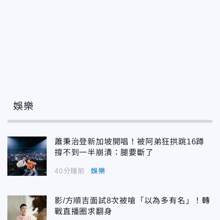
娛樂
蕭秉治登新加坡開唱！被阿弟狂拱跳16蹲
撐不到一半崩潰：腿要斷了
40分鐘前
娛樂
影/方順吉面試8次被嗆「以為多有名」！轉
戰直播圈求翻身