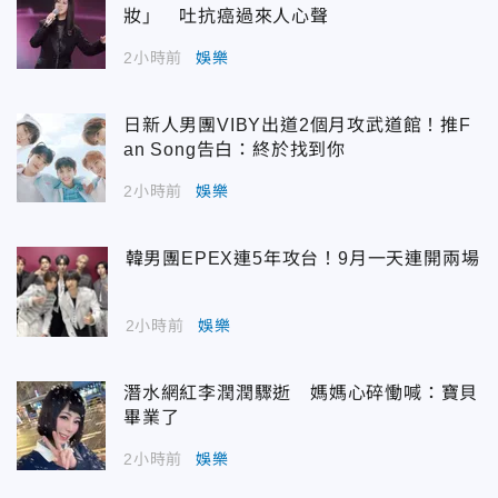
妝」 吐抗癌過來人心聲
2小時前
娛樂
日新人男團VIBY出道2個月攻武道館！推F
an Song告白：終於找到你
2小時前
娛樂
韓男團EPEX連5年攻台！9月一天連開兩場
2小時前
娛樂
潛水網紅李潤潤驟逝 媽媽心碎慟喊：寶貝
畢業了
2小時前
娛樂