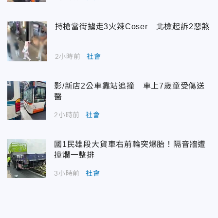
持槍當街擄走3火辣Coser 北檢起訴2惡煞
2小時前
社會
影/新店2公車靠站追撞 車上7歲童受傷送
醫
2小時前
社會
國1民雄段大貨車右前輪突爆胎！隔音牆遭
撞爛一整排
3小時前
社會