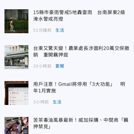
15縣市豪雨警戒5地轟雷雨 台南屏東2級
淹水警戒亮燈
51分鐘前
生活
台東又驚天變！農業處長涉圖利20萬交保撤
銷 重開羈押庭
20小時前
要聞
用戶注意！Gmail將停用「3大功能」 明
年1月實施
3小時前
生活
苦茶毒油風暴最新！威加採購、中間商「羈
押禁見」