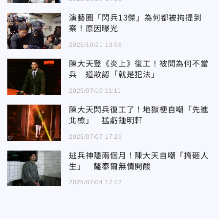
演藝圈「閃兵13傑」為何都被拘提到
案！原因曝光
2025/10/21 13:06
陳大天登《炎上》復工！被問為何不當
兵 道歉認「就是犯法」
2025/07/10 11:11
陳大天閃兵復工了！地獄梗自嘲「先進
北檢」 猛虧鍾明軒
2025/07/07 17:25
逃兵神隱兩個月！陳大天自嘲「搞砸人
生」 薩泰爾無情開酸
2025/07/04 17:02