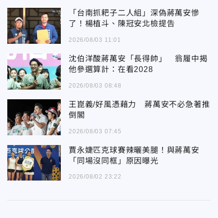
「台南抓耙子二人組」深偽蔣萬安慘
了！楊植斗、陳冠安北檢提告
2026/08/03 11:01
沈伯洋酸蔣萬安「長得帥」 翁履中揭
他參選算計：在看2028
2026/08/03 08:48
王崑義/好風憑藉力 蔣萬安不必急著推
倒閣
2026/08/03 07:45
賈永婕匹克球賽辣曬美腿！與蔣萬安
「同場沒同框」原因曝光
2026/08/02 23:22