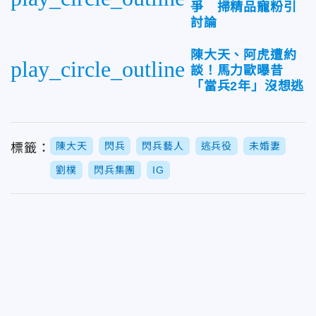
爭 掃精品寵粉引
討論
陳大天、阿虎遭約
play_circle_outline
談！馬力歐曝昔
「當兵2年」沒想逃
陳大天
閃兵
閃兵藝人
逃兵役
未婚妻
標籤：
劉樸
閃兵集團
IG