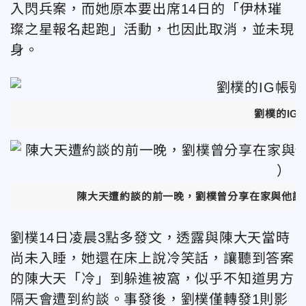
入閃兵案，而她原本要出席
14日的「伊林璀
璨之星
報名
起跑
」活動，也因此取消，並未現
身。
劉樸的IG
陳大天遭約談的前一晚，
劉樸曾分享
在家與他說
劉樸14日凌晨3點多發文，透露與
陳大天
當時
尚未入睡，她還在床上說冷笑話，讓聽到答案
的
陳大天
「冷」到躲進被窩，似乎不知道男方
隔天會遭到約談
。事發後，
劉樸僅轉發1則影