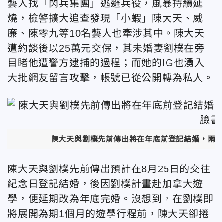
藝人找「閃兵集團」逃避兵役，風暴持續延
燒，檢警擴大追查發現「小蝦」陳大天、威
廉、陳零九等10名藝人也牽涉其中。陳大天
遭約談後以25萬元交保，其未婚妻劉樸在旁
目睹他遭警方逮捕的過程；而她的IG也湧入
大批網友留言攻擊，帳號已從公開轉為私人。
陳大天與劉樸先前傳出將在年底前登記結婚，兩
陳大天與劉樸先前傳出預計在8月25日的交往
紀念日登記結婚，後因劉樸計畫赴加拿大遊
學，便延期改為年底完婚。沒想到，在劉樸即
將展開為期1個月的遊學行程前，陳大天卻捲