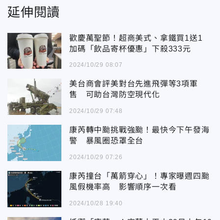
延伸閱讀
歡慶萬聖節！超商美式、拿鐵買1送1
加碼「飲品寄杯優惠」下殺333元
2024/10/29 08:07
美台商會評美對台先進飛彈等3項軍
售 可助台灣防空現代化
2024/10/29 07:48
康芮轉中颱挑戰強颱！最快今下午發海
警 暴風圈恐罩全台
2024/10/29 07:26
康芮撞台「萬箭穿心」！專家曝週四颱
風假機率高 影響順序一次看
2024/10/28 19:40