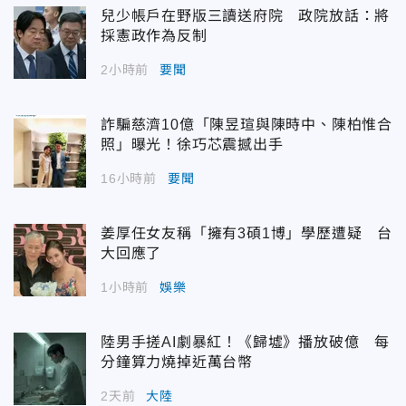
兒少帳戶在野版三讀送府院 政院放話：將
採憲政作為反制
2小時前
要聞
詐騙慈濟10億「陳昱瑄與陳時中、陳柏惟合
照」曝光！徐巧芯震撼出手
16小時前
要聞
姜厚任女友稱「擁有3碩1博」學歷遭疑 台
大回應了
1小時前
娛樂
陸男手搓AI劇暴紅！《歸墟》播放破億 每
分鐘算力燒掉近萬台幣
2天前
大陸