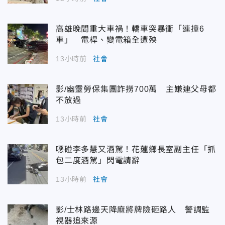
高雄晚間重大車禍！轎車突暴衝「連撞6
車」 電桿、變電箱全遭殃
13小時前
社會
影/幽靈勞保集團詐撈700萬 主嫌連父母都
不放過
13小時前
社會
噁碰李多慧又酒駕！花蓮鄉長室副主任「抓
包二度酒駕」閃電請辭
13小時前
社會
影/士林路邊天降麻將牌險砸路人 警調監
視器追來源