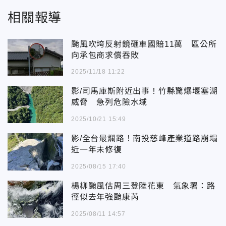
相關報導
颱風吹垮反射鏡砸車國賠11萬 區公所
向承包商求償吞敗
2025/11/18 11:22
影/司馬庫斯附近出事！竹縣驚爆堰塞湖
威脅 急列危險水域
2025/10/21 15:49
影/全台最爛路！南投慈峰產業道路崩塌
近一年未修復
2025/08/15 17:40
楊柳颱風估周三登陸花東 氣象署：路
徑似去年強颱康芮
2025/08/11 14:57