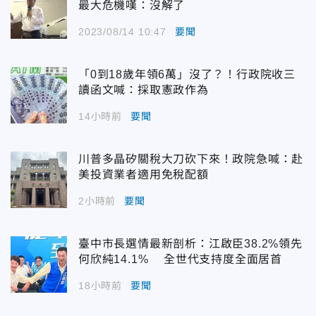
最大危機嘆：沒解了
2023/08/14 10:47
要聞
「0到18歲年領6萬」沒了？！行政院收三
讀函文喊：採取憲政作為
14小時前
要聞
川普多晶矽關稅大刀砍下來！政院急喊：赴
美投資業者適用免稅配額
2小時前
要聞
臺中市長選情最新剖析：江啟臣38.2%領先
何欣純14.1% 全世代支持度全面居首
18小時前
要聞