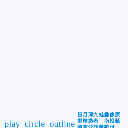
日月潭九蛙疊像原
型塑造者 南投藝
play_circle_outline
術家沈政瑩離世...