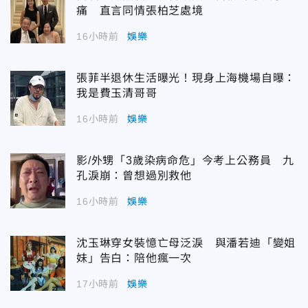
痛 直言同情張柏芝處境
16小時前
娛樂
張菲半退休生活曝光！現身上海機場自曝：
我是費玉清哥哥
16小時前
娛樂
影/外甥「3歲染病命危」今考上公務員 九
孔淚崩：曾想過別救他
16小時前
娛樂
沈玉琳穿女裝憶亡母泛淚 與潘若迪「變姐
妹」告白：陪他瘋一次
17小時前
娛樂