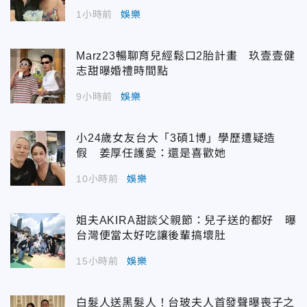
1小時前
娛樂
Marz23暢聊育兒經鬆口2胎計畫 玖壹壹健
志甜曝婚禮時間點
9小時前
娛樂
小24歲女友台大「3碩1博」學歷遭疑造
假 姜厚任護愛：還是喜歡她
10小時前
娛樂
姐夫AKIRA甜談父親節：兒子送的都好 曝
台灣便當太好吃讓後輩搞壞肚
15小時前
娛樂
白髮人送黑髮人！台玻夫人首發聲曝喪子之