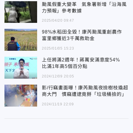
颱風假重大變革 氣象署新增「沿海風
力預報」參考數據
2025/04/20 09:47
98%水稻田全毀！康芮颱風重創農作
富里鄉獲近3千萬救助金
2025/01/05 15:23
上任將滿2週年！蔣萬安滿意度54%
比滿1年高5個百分點
2024/12/09 20:05
影/行竊畫面曝！康芮颱風夜撿樹枝撬超
商大門 慣竊遭逮竟掰「垃圾桶撿的」
2024/11/19 22:09