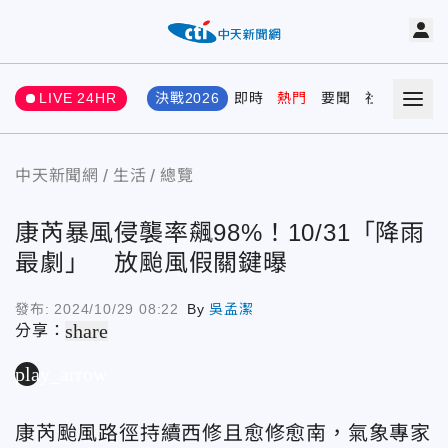
LIVE 24HR
決戰2026
即時
熱門
要聞
社會
娛樂
中天新聞網
生活
總覽
康芮暴風侵襲率飆98%！10/31「降雨
最劇」 放颱風假關鍵曝
發布:
2024/10/29 08:22
By
吳孟潔
share
分享：
play_arrow
康芮颱風路徑持續西修且愈修愈南，氣象專家