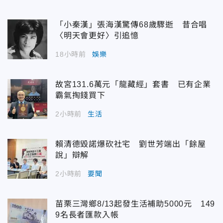
「小秦漢」張海漢驚傳68歲驟逝 昔合唱
〈明天會更好〉引追憶
18小時前
娛樂
故宮131.6萬元「龍藏經」套書 已有企業
霸氣掏錢買下
2小時前
生活
賴清德毀諾爆砍社宅 劉世芳端出「餘屋
說」辯解
2小時前
要聞
苗栗三灣鄉8/13起發生活補助5000元 149
9名長者匯款入帳