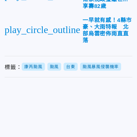
享壽82歲
一早就有感！4縣市
豪、大雨特報 北
play_circle_outline
部烏雲密佈雨直直
落
標籤：
康芮颱風
颱風
台東
颱風暴風侵襲機率