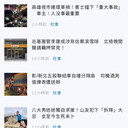
高雄夜市連環車禍！賓士擋下「重大事故」
車主：人沒事最重要
2小時前
社會
兆基屋管李建成涉背信案滾雪球 北檢晚間
聲請羈押禁見！
12小時前
社會
影/新北五股聯結車自撞分隔島 司機酒測
值爆表遭送辦
12小時前
社會
八大秀迷途獨自求援！山友犯下「拆隊」大
忌 女至今生死未卜
12小時前
社會