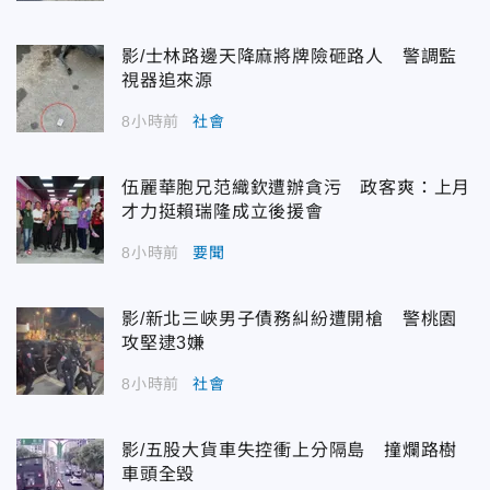
影/士林路邊天降麻將牌險砸路人 警調監
視器追來源
8小時前
社會
伍麗華胞兄范織欽遭辦貪污 政客爽：上月
才力挺賴瑞隆成立後援會
8小時前
要聞
影/新北三峽男子債務糾紛遭開槍 警桃園
攻堅逮3嫌
8小時前
社會
影/五股大貨車失控衝上分隔島 撞爛路樹
車頭全毀