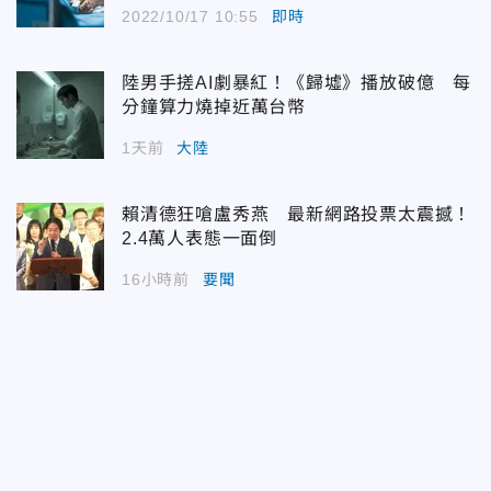
2022/10/17 10:55
即時
陸男手搓AI劇暴紅！《歸墟》播放破億 每
分鐘算力燒掉近萬台幣
1天前
大陸
賴清德狂嗆盧秀燕 最新網路投票太震撼！
2.4萬人表態一面倒
16小時前
要聞