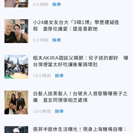
4小時前
娛樂
小24歲女友台大「3碩1博」學歷遭疑造
假 姜厚任護愛：還是喜歡她
5小時前
娛樂
姐夫AKIRA甜談父親節：兒子送的都好 曝
台灣便當太好吃讓後輩搞壞肚
10小時前
娛樂
白髮人送黑髮人！台玻夫人首發聲曝喪子之
痛 直言同情張柏芝處境
10小時前
娛樂
張菲半退休生活曝光！現身上海機場自曝：