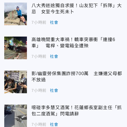
八大秀迷途獨自求援！山友犯下「拆隊」大
忌 女至今生死未卜
7小時前
社會
高雄晚間重大車禍！轎車突暴衝「連撞6
車」 電桿、變電箱全遭殃
7小時前
社會
影/幽靈勞保集團詐撈700萬 主嫌連父母都
不放過
7小時前
社會
噁碰李多慧又酒駕！花蓮鄉長室副主任「抓
包二度酒駕」閃電請辭
7小時前
社會