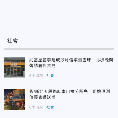
社會
兆基屋管李建成涉背信案滾雪球 北檢晚間
聲請羈押禁見！
6小時前
社會
影/新北五股聯結車自撞分隔島 司機酒測
值爆表遭送辦
6小時前
社會