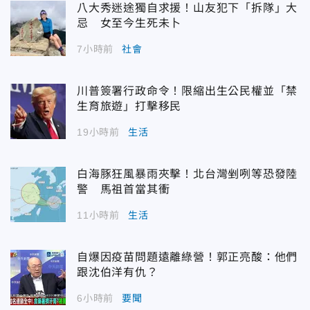
八大秀迷途獨自求援！山友犯下「拆隊」大
忌 女至今生死未卜
7小時前
社會
川普簽署行政命令！限縮出生公民權並「禁
生育旅遊」打擊移民
19小時前
生活
白海豚狂風暴雨夾擊！北台灣剉咧等恐發陸
警 馬祖首當其衝
11小時前
生活
自爆因疫苗問題遠離綠營！郭正亮酸：他們
跟沈伯洋有仇？
6小時前
要聞