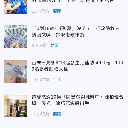
何欣純14.1% 全世代支持度全面居首
12小時前
要聞
「0到18歲年領6萬」沒了？！行政院收三
讀函文喊：採取憲政作為
8小時前
要聞
苗栗三灣鄉8/13起發生活補助5000元 149
9名長者匯款入帳
11小時前
生活
詐騙慈濟10億「陳昱瑄與陳時中、陳柏惟合
照」曝光！徐巧芯震撼出手
10小時前
要聞