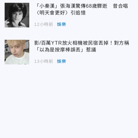
「小秦漢」張海漢驚傳68歲驟逝 昔合唱
〈明天會更好〉引追憶
12小時前
娛樂
影/百萬YTR放火相機被民宿丟掉！對方稱
「以為是按摩棒誤丟」惹議
13小時前
娛樂