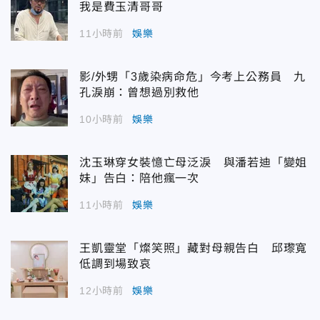
我是費玉清哥哥
11小時前
娛樂
影/外甥「3歲染病命危」今考上公務員 九
孔淚崩：曾想過別救他
10小時前
娛樂
沈玉琳穿女裝憶亡母泛淚 與潘若迪「變姐
妹」告白：陪他瘋一次
11小時前
娛樂
王凱靈堂「燦笑照」藏對母親告白 邱瓈寬
低調到場致哀
12小時前
娛樂