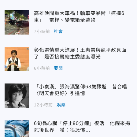
高雄晚間重大車禍！轎車突暴衝「連撞6
車」 電桿、變電箱全遭殃
7小時前
社會
彰化選情重大進展！王惠美與魏平政見面
了 是否接競總主委態度曝光
6小時前
要聞
「小秦漢」張海漢驚傳68歲驟逝 昔合唱
〈明天會更好〉引追憶
12小時前
娛樂
6旬翁心臟「停止90分鐘」復活！他醒來揭
死後世界 嘆：很恐怖…