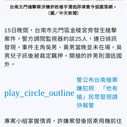
台南北門槍擊案涉嫌許姓槍手潛逃菲律賓今返國落網。
（圖／中天新聞）
15日晚間，台南市北門區金稜宮旁發生槍擊
案件，警方調閱監視器約談25人，連日偵訊
發現，事件主角吳男、黃男當晚並未在場，吳
男兒子訊後被裁定羈押，開槍的許男則潛逃國
外。
警公布台南槍案
嫌犯照 「他有
play_circle_outline
槍」民眾發現請
快報警
專案小組掌握情資，許嫌案發後搭乘飛機前往