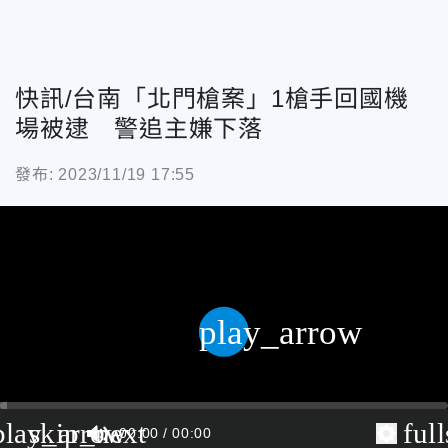
快訊/台南「北門槍案」1槍手回國機
場被逮 警追主嫌下落
發布: 2023/11/19 17:55
play_arrow
play_arrow
skip_next
ful
00:00
00:00