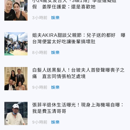
小24歲女友台大「3碩1博」學歷遭疑造
假 姜厚任護愛：還是喜歡她
3小時前
娛樂
姐夫AKIRA甜談父親節：兒子送的都好 曝
台灣便當太好吃讓後輩搞壞肚
8小時前
娛樂
白髮人送黑髮人！台玻夫人首發聲曝喪子之
痛 直言同情張柏芝處境
9小時前
娛樂
張菲半退休生活曝光！現身上海機場自曝：
我是費玉清哥哥
9小時前
娛樂