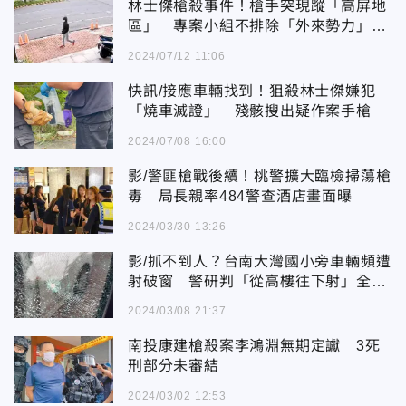
林士傑槍殺事件！槍手突現蹤「高屏地
區」 專案小組不排除「外來勢力」涉
案
2024/07/12 11:06
快訊/接應車輛找到！狙殺林士傑嫌犯
「燒車滅證」 殘骸搜出疑作案手槍
2024/07/08 16:00
影/警匪槍戰後續！桃警擴大臨檢掃蕩槍
毒 局長親率484警查酒店畫面曝
2024/03/30 13:26
影/抓不到人？台南大灣國小旁車輛頻遭
射破窗 警研判「從高樓往下射」全力
清查
2024/03/08 21:37
南投康建槍殺案李鴻淵無期定讞 3死
刑部分未審結
2024/03/02 12:53