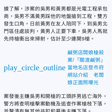
據了解，涉案的吳男和黃男都是光電工程承包
商，吳男不滿黃男踩他的地盤搶到工程，雙方
發生口角，日前黃男在友人陪同下，到吳男北
門區住處談判，黃男人正要下車，吳男人馬就
先持槍衝出來掃射，估計至少連開9槍。
鹹粥店闆娘槍殺
案/「關渡鹹粥」
play_circle_outline
當地名店登市府
網站介紹 老闆
娘正面照曝光
案發後主嫌吳男和開槍的工頭許男逃亡海外，
警方將查明槍擊案動機及追查作案槍枝下落，
並釐清有無其他共犯和幕後主嫌下落。