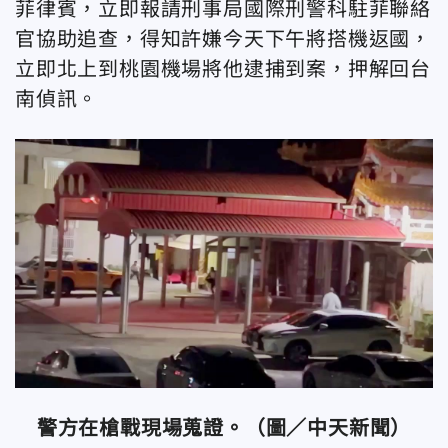
菲律賓，立即報請刑事局國際刑警科駐菲聯絡
官協助追查，得知許嫌今天下午將搭機返國，
立即北上到桃園機場將他逮捕到案，押解回台
南偵訊。
警方在槍戰現場蒐證。（圖／中天新聞）