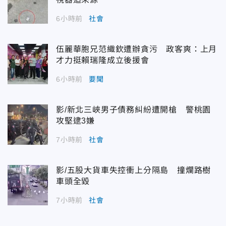
6小時前
社會
伍麗華胞兄范織欽遭辦貪污 政客爽：上月
才力挺賴瑞隆成立後援會
6小時前
要聞
影/新北三峽男子債務糾紛遭開槍 警桃園
攻堅逮3嫌
7小時前
社會
影/五股大貨車失控衝上分隔島 撞爛路樹
車頭全毀
7小時前
社會