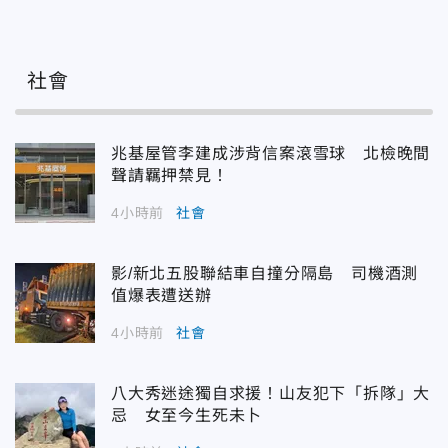
社會
兆基屋管李建成涉背信案滾雪球 北檢晚間
聲請羈押禁見！
4小時前
社會
影/新北五股聯結車自撞分隔島 司機酒測
值爆表遭送辦
4小時前
社會
八大秀迷途獨自求援！山友犯下「拆隊」大
忌 女至今生死未卜