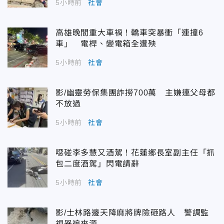
5小時前
社會
高雄晚間重大車禍！轎車突暴衝「連撞6
車」 電桿、變電箱全遭殃
5小時前
社會
影/幽靈勞保集團詐撈700萬 主嫌連父母都
不放過
5小時前
社會
噁碰李多慧又酒駕！花蓮鄉長室副主任「抓
包二度酒駕」閃電請辭
5小時前
社會
影/士林路邊天降麻將牌險砸路人 警調監
視器追來源