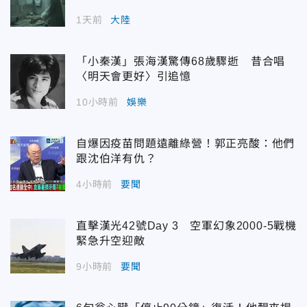
1天前
大陸
「小秦漢」張海漢驚傳68歲驟逝 昔合唱
〈明天會更好〉引追憶
10小時前
娛樂
自爆因疫苗問題遠離綠營！郭正亮酸：他們
跟沈伯洋有仇？
4小時前
要聞
直擊漢光42號Day 3 空軍幻象2000-5戰機
緊急升空迎敵
9小時前
要聞