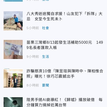
八大秀迷途獨自求援！山友犯下「拆隊」大
忌 女至今生死未卜
5小時前
社會
苗栗三灣鄉8/13起發生活補助5000元 149
9名長者匯款入帳
9小時前
生活
詐騙慈濟10億「陳昱瑄與陳時中、陳柏惟合
照」曝光！徐巧芯震撼出手
8小時前
要聞
陸男手搓AI劇暴紅！《歸墟》播放破億 每
分鐘算力燒掉近萬台幣