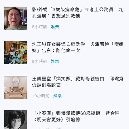
影/外甥「3歲染病命危」今考上公務員 九
孔淚崩：曾想過別救他
8小時前
娛樂
沈玉琳穿女裝憶亡母泛淚 與潘若迪「變姐
妹」告白：陪他瘋一次
9小時前
娛樂
王凱靈堂「燦笑照」藏對母親告白 邱瓈寬
低調到場致哀
10小時前
娛樂
「小秦漢」張海漢驚傳68歲驟逝 昔合唱
〈明天會更好〉引追憶