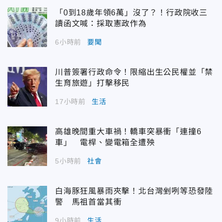
「0到18歲年領6萬」沒了？！行政院收三
讀函文喊：採取憲政作為
6小時前
要聞
川普簽署行政命令！限縮出生公民權並「禁
生育旅遊」打擊移民
17小時前
生活
高雄晚間重大車禍！轎車突暴衝「連撞6
車」 電桿、變電箱全遭殃
5小時前
社會
白海豚狂風暴雨夾擊！北台灣剉咧等恐發陸
警 馬祖首當其衝
9小時前
生活