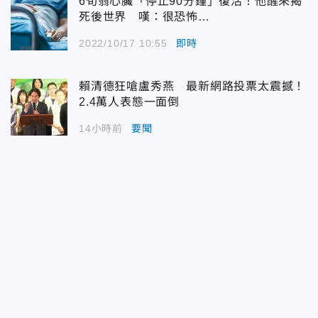
6旬翁心臟「停止90分鐘」復活！他醒來揭
死後世界 嘆：很恐怖…
2022/10/17 10:55
即時
賴清德狂嗆盧秀燕 最新網路投票太震撼！
2.4萬人表態一面倒
14小時前
要聞