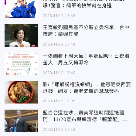
曝1驚喜：簡單的快樂就在身邊
2023/11/19 17:48
王育敏列國民黨不分區立委名單 台中
市府：樂觀其成
2023/11/19 17:44
一張圖看下周天氣！明起回暖、日夜溫
差大 周五又轉濕冷
2023/11/19 17:40
影/「螺螄粉裡沒螺螄」…他怒砸東西要
退錢 網友：賣老婆餅的瑟瑟發抖
2023/11/19 17:35
藍白合還在吵…蕭美琴這時間返抵國
門 11/20宣布與賴清德「賴蕭配」隔
天登記參選
2023/11/19 17:18