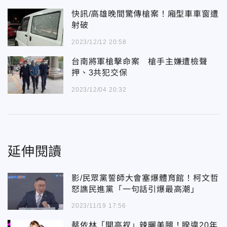
快訊/高雄晚間驚傳槍案！廂型車車窗遭
射破
2023/12/12 20:58
台南將軍槍擊命案 槍手主嫌遭檢聲
押、3共犯交保
2023/12/04 20:32
延伸閱讀
影/民眾黨誓師大會塞爆體育館！柯文哲
怒譙民進黨「一句話引爆最高潮」
2023/11/19 17:56
蔡依林「開高衩」辣曬美腿！睽違20年