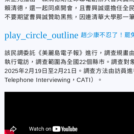
賴清德，還一起同桌開會，且曹興誠還擔任全
不要期望曹興誠贊助黑熊，因連清華大學那一
play_circle_outline
趙少康不忍了！罷
該民調委託《美麗島電子報》進行，調查規畫
執行電訪，調查範圍為全國22個縣市。調查對
2025年2月19日至2月21日。調查方法由訪員進行
Telephone Interviewing，CATI）。