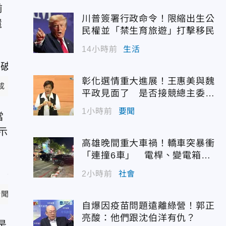
前
川普簽署行政命令！限縮出生公
還
民權並「禁生育旅遊」打擊移民
14小時前
生活
彰化選情重大進展！王惠美與魏
，來到48.6%。（圖取自賴清德臉書）
平政見面了 是否接競總主委態
度曝光
1小時前
要聞
當
示
高雄晚間重大車禍！轎車突暴衝
「連撞6車」 電桿、變電箱全
遭殃
2小時前
社會
新聞）
自爆因疫苗問題遠離綠營！郭正
亮酸：他們跟沈伯洋有仇？
是