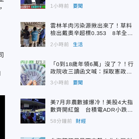
1小時前
要聞
，
雲林羊肉污染源揪出來了！草料
檢出戴奧辛超標0.353 8羊全撲
殺化製
2小時前
生活
司
「0到18歲年領6萬」沒了？！行
政院收三讀函文喊：採取憲政作
d
為
3小時前
要聞
美7月非農數據爆冷！美股4大指
數齊開紅盤 台積電ADR小跌0.
45%
58分鐘前
財經