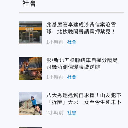
社會
兆基屋管李建成涉背信案滾雪
球 北檢晚間聲請羈押禁見！
1小時前
社會
影/新北五股聯結車自撞分隔島
司機酒測值爆表遭送辦
1小時前
社會
八大秀迷途獨自求援！山友犯下
「拆隊」大忌 女至今生死未卜
2小時前
社會
面