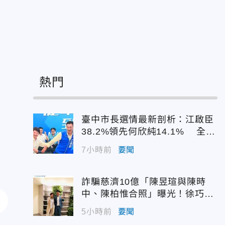
熱門
臺中市長選情最新剖析：江啟臣
38.2%領先何欣純14.1% 全世
代支持度全面居首
7小時前
要聞
詐騙慈濟10億「陳昱瑄與陳時
中、陳柏惟合照」曝光！徐巧芯
震撼出手
5小時前
要聞