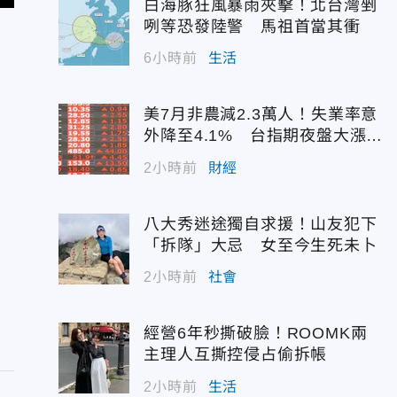
白海豚狂風暴雨夾擊！北台灣剉
咧等恐發陸警 馬祖首當其衝
6小時前
生活
美7月非農減2.3萬人！失業率意
外降至4.1% 台指期夜盤大漲7
45點
2小時前
財經
八大秀迷途獨自求援！山友犯下
「拆隊」大忌 女至今生死未卜
2小時前
社會
經營6年秒撕破臉！ROOMK兩
主理人互撕控侵占偷拆帳
2小時前
生活