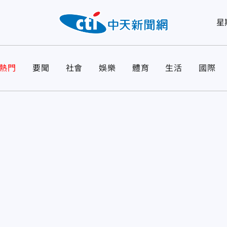
星
熱門
要聞
社會
娛樂
體育
生活
國際