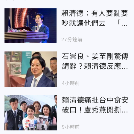
賴清德：有人要亂要
吵就讓他們去 「心
頭抓乎定」支持政府
27分鐘前
石崇良、姜至剛驚傳
請辭？賴清德反應曝
光
4小時前
賴清德痛批台中食安
破口！盧秀燕開撕：
總統關注我勝過全民
9小時前
食安