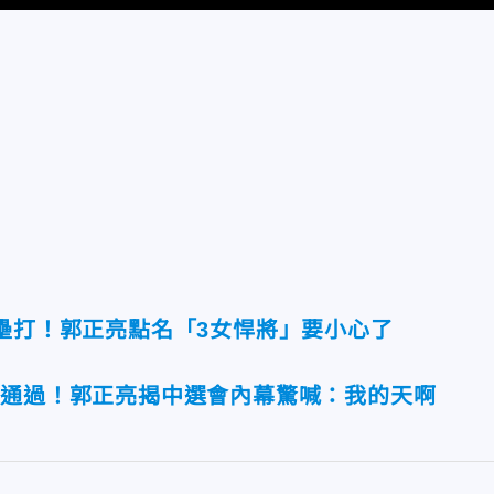
全壘打！郭正亮點名「3女悍將」要小心了
未通過！郭正亮揭中選會內幕驚喊：我的天啊