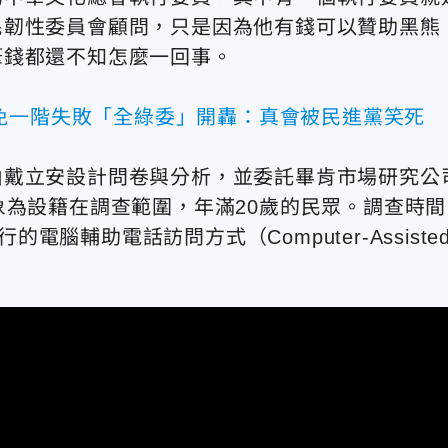
民韌性委員會顧問，只是因為他有錢可以贊助黑熊
筆錢都還不知怎麼一回事。
免一階失敗「全綠委」開轟：真會被民進黨笑死
由戴立安設計問卷與分析，並委託畢肯市場研究公
象為設籍在調查範圍，年滿20歲的民眾。調查時間
的電腦輔助電話訪問方式（Computer-Assiste