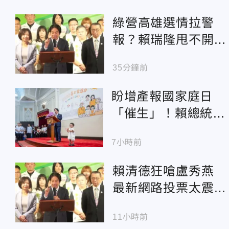
綠營高雄選情拉警
報？賴瑞隆甩不開柯
志恩 賴清德將親自
35分鐘前
督軍
盼增產報國家庭日
「催生」！賴總統：
三個剛剛好
7小時前
賴清德狂嗆盧秀燕
最新網路投票太震
撼！2.4萬人表態一
11小時前
倒