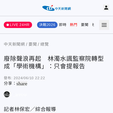
LIVE 24HR
決戰2026
即時
熱門
要聞
社會
娛樂
中天新聞網
要聞
總覽
廢除聲浪再起 林濁水諷監察院轉型
成「學術機構」：只會提報告
發布:
2024/06/10 22:22
share
分享：
play_arrow
記者林保宏／綜合報導