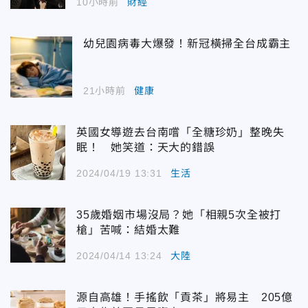
10小時前
財經
幼兒園病毒大爆發！新冠橫掃全台成霸主
21小時前
健康
英國女導遊去台南嚐「全糖珍奶」整晚失
眠！ 她笑道：天大的錯誤
2024/04/19 13:31
生活
35歲婚姻市場沒局？她「相親5次全被打
槍」苦喊：結婚太難
2024/04/14 13:24
大陸
源自高雄！手搖飲「貢茶」將易主 205億