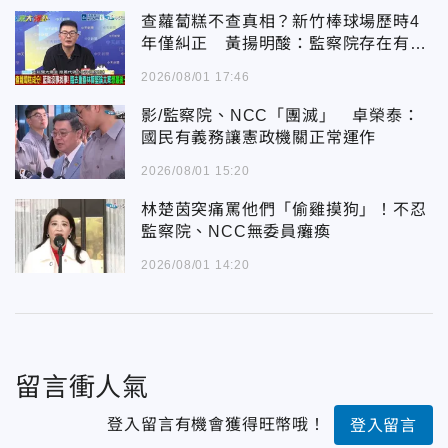
查蘿蔔糕不查真相？新竹棒球場歷時4
年僅糾正 黃揚明酸：監察院存在有何
意義
2026/08/01 17:46
影/監察院、NCC「團滅」 卓榮泰：
國民有義務讓憲政機關正常運作
2026/08/01 15:20
林楚茵突痛罵他們「偷雞摸狗」！不忍
監察院、NCC無委員癱瘓
2026/08/01 14:20
留言衝人氣
登入留言有機會獲得旺幣哦！
登入留言