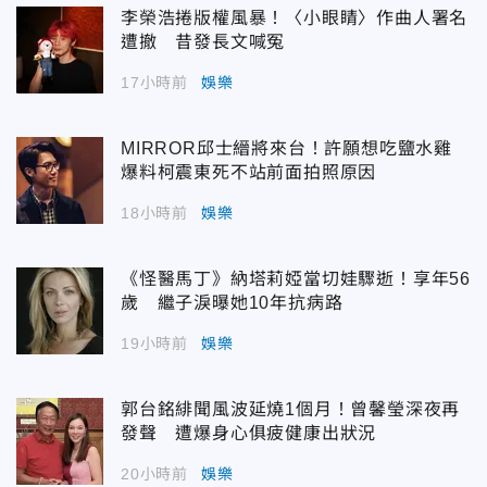
李榮浩捲版權風暴！〈小眼睛〉作曲人署名
遭撤 昔發長文喊冤
17小時前
娛樂
MIRROR邱士縉將來台！許願想吃鹽水雞
爆料柯震東死不站前面拍照原因
18小時前
娛樂
《怪醫馬丁》納塔莉婭當切娃驟逝！享年56
歲 繼子淚曝她10年抗病路
19小時前
娛樂
郭台銘緋聞風波延燒1個月！曾馨瑩深夜再
發聲 遭爆身心俱疲健康出狀況
20小時前
娛樂