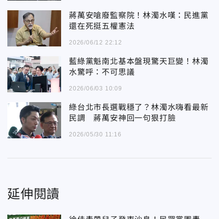
蔣萬安嗆廢監察院！林濁水嘆：民進黨
還在死挺五權憲法
2026/06/12 22:12
藍綠黨魁南北基本盤現驚天巨變！林濁
水驚呼：不可思議
2026/06/03 10:09
綠台北市長選戰穩了？林濁水嗨看最新
民調 蔣萬安神回一句狠打臉
2026/05/30 11:16
延伸閱讀