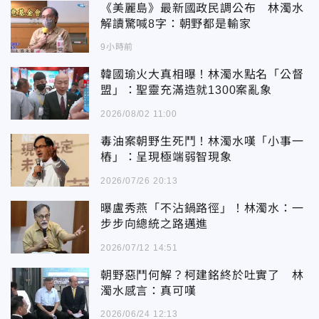
《美麗島》最新國政民調公布 林濁水
解讀驚喊8字：朝野都是輸家
9小時前
韓國瑜火大真相曝！林濁水點名「公督
盟」：聖靈充滿造就1300案亂象
2026/08/02 11:00
毒油案朝野生死鬥！林濁水嘆「小事一
樁」：呈現極端弱智現象
2026/07/26 20:13
曝盧秀燕「不沾鍋路徑」！林濁水：一
步步向總統之路邁進
2026/07/12 14:51
朝野惡鬥何解？柯建銘終於吐實了 林
濁水感言：真可嘆
2026/06/24 12:13