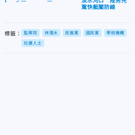
淡水河口 陸男先
駕快艇闖防線
監察院
林濁水
民進黨
國民黨
學術機構
標籤：
社運人士