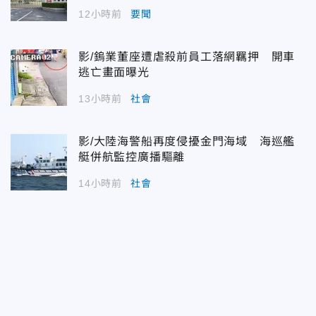
12小時前
要聞
影/鎢業董座遭虐殺前員工落網羈押 開車
逃亡畫面曝光
13小時前
社會
影/大陸海警船再度侵擾金門海域 海巡艦
艇併航監控廣播驅離
14小時前
社會