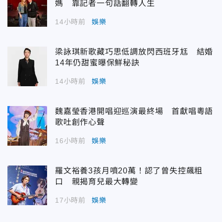
媽 靠記者一句話翻轉人生
14小時前
娛樂
梁詠琪新歌藏巧思低調放閃西班牙尪 結婚
14年仍甜蜜曝保鮮秘訣
14小時前
娛樂
魏嘉瑩香港開唱迎巡演最終場 首獻唱粵語
歌吐創作心聲
16小時前
娛樂
羅文裕養3孩月噴20萬！認了曾失控飆粗
口 親揭育兒最大轉變
17小時前
娛樂