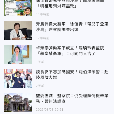
徐佳青帶兒子登東沙島！民眾黨團轟
「特權用到淋漓盡致」
11小時前
青鳥偶像大翻車！徐佳青「帶兒子登東
沙島」監察院調查出爐
17小時前
卓榮泰彈劾案不成立！翁曉玲轟監院
「賴皇禁衛軍」：可關門大吉了
1天前
談食安不忘加碼國安！沈伯洋示警：赴
陸風險大增
2天前
監委團滅！監察院：仍受理陳情檢舉業
務、暫無法調查
2026/08/03 20:51