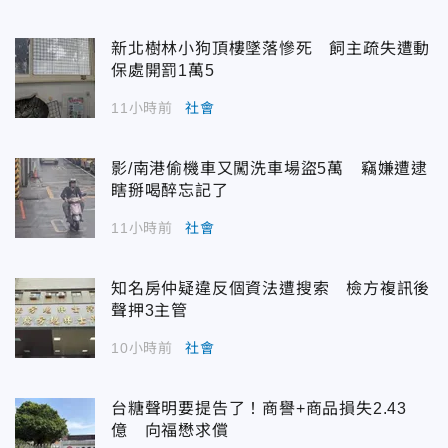
新北樹林小狗頂樓墜落慘死 飼主疏失遭動
保處開罰1萬5
11小時前
社會
影/南港偷機車又闖洗車場盜5萬 竊嫌遭逮
瞎掰喝醉忘記了
11小時前
社會
知名房仲疑違反個資法遭搜索 檢方複訊後
聲押3主管
10小時前
社會
台糖聲明要提告了！商譽+商品損失2.43
億 向福懋求償