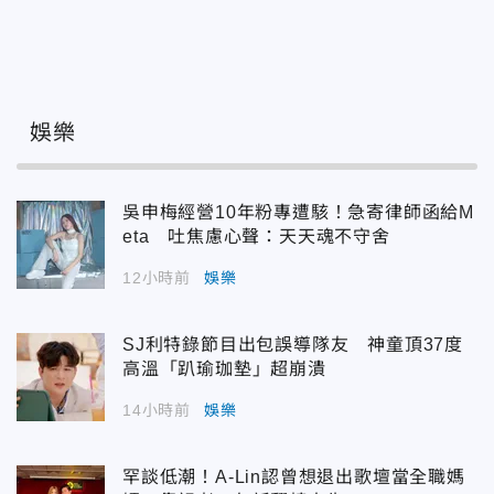
娛樂
吳申梅經營10年粉專遭駭！急寄律師函給M
eta 吐焦慮心聲：天天魂不守舍
12小時前
娛樂
SJ利特錄節目出包誤導隊友 神童頂37度
高溫「趴瑜珈墊」超崩潰
14小時前
娛樂
罕談低潮！A-Lin認曾想退出歌壇當全職媽