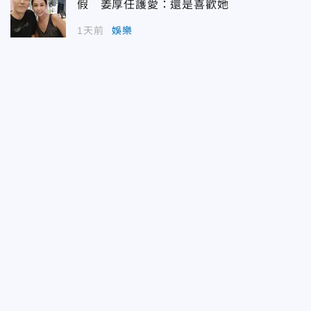
假 姜厚任護愛：還是喜歡她
1天前
娛樂