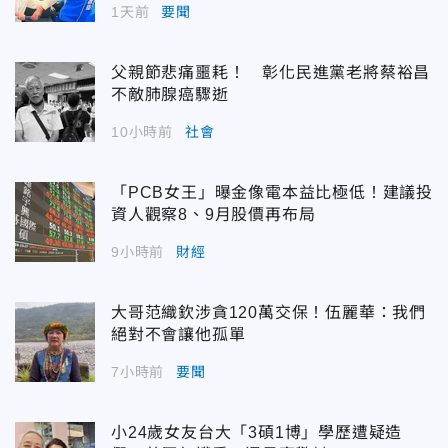
1天前
要聞
父親節悲痛噩耗！ 彰化民進黨老將蔡裕昌
不敵肺腺癌驟逝
10小時前
社會
「PCB女王」曝金像電本益比極低！建議投
資人觀察8、9月股價再布局
9小時前
財經
大哥范織欽涉貪120萬交保！伍麗華：我們
絕對不會讓他孤單
7小時前
要聞
小24歲女友台大「3碩1博」學歷遭疑造