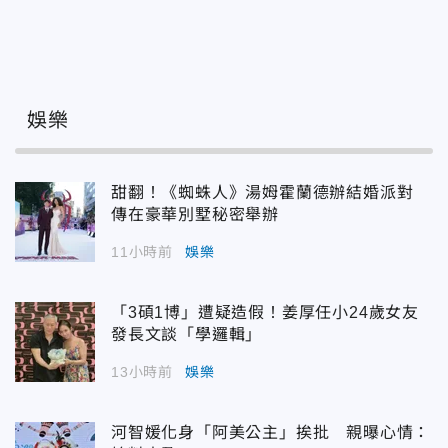
娛樂
甜翻！《蜘蛛人》湯姆霍蘭德辦結婚派對
傳在豪華別墅秘密舉辦
11小時前
娛樂
「3碩1博」遭疑造假！姜厚任小24歲女友
發長文談「學邏輯」
13小時前
娛樂
河智媛化身「阿美公主」挨批 親曝心情：