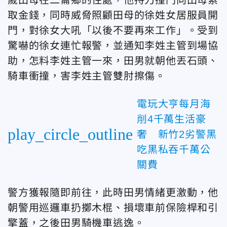
取金錢，同時威脅照顧田母的徐姓女居服員開
門，對徐女大吼「以後不要再來工作」。受到
驚嚇的徐女連忙報警，並通知李姓主管到場協
助，怎料李姓主管一來，田男就朝他丟石頭、
騎車衝撞，害李姓主管雙肘擦傷。
電玩大亨每月海
削4千萬生活豪
play_circle_outline
奢 新竹2劣警黑
吃黑私吞千萬公
關費
警方獲報隨即前往，此時田男情緒更激動，他
朝警用巡邏車扔擲木棍、損壞車前保險桿和引
擎蓋，之後田男騎機車逃逸。