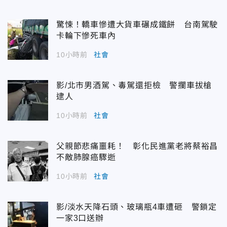
驚悚！轎車慘遭大貨車碾成鐵餅 台南駕駛
卡輪下慘死車內
10小時前
社會
影/北市男酒駕、毒駕還拒檢 警攔車拔槍
逮人
10小時前
社會
父親節悲痛噩耗！ 彰化民進黨老將蔡裕昌
不敵肺腺癌驟逝
10小時前
社會
影/淡水天降石頭、玻璃瓶4車遭砸 警鎖定
一家3口送辦