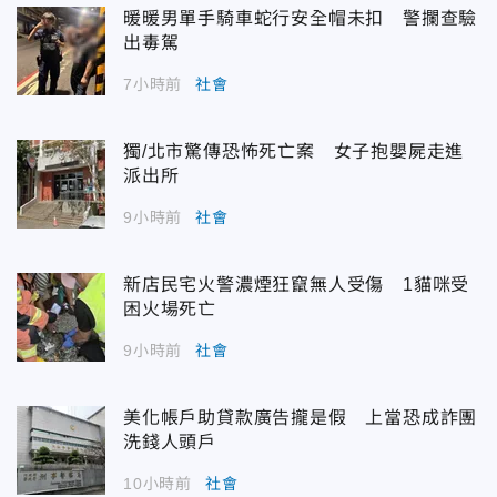
暖暖男單手騎車蛇行安全帽未扣 警攔查驗
出毒駕
7小時前
社會
獨/北市驚傳恐怖死亡案 女子抱嬰屍走進
派出所
9小時前
社會
新店民宅火警濃煙狂竄無人受傷 1貓咪受
困火場死亡
9小時前
社會
美化帳戶助貸款廣告攏是假 上當恐成詐團
洗錢人頭戶
10小時前
社會