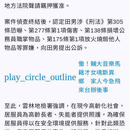
地方法院聲請羈押獲准。
案件偵查終結後，認定田男涉《刑法》第305
條恐嚇、第277條第1項傷害、第138條損壞公
務員職掌物品、第175條第1項放火燒燬他人
物品等罪嫌，向田男提出公訴。
慟！輔大音樂馬
籍才女魂斷異
play_circle_outline
鄉 家人今急飛
來台辦後事
至此，雲林地檢署強調，在現今高齡化社會，
居服員為高齡長者、失能者提供照護，為確保
居服員得以在安全環境提供服務，針對此類恐