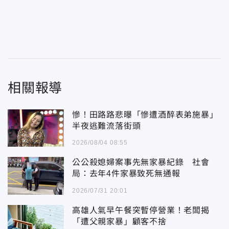
相關報導
慘！田路路悲曝「慘遭酒醉表弟施暴」
半夜逃難流落街頭
2026/08/04 08:55
公公殺媳婦案事先無家暴紀錄 社會
局：去年4件家暴致死無通報
2026/07/31 20:01
高雄人氣早午餐突暫停營業！老闆揭
「遭父親家暴」顧客不捨