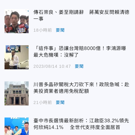
傳石崇良、姜至剛請辭 蔣萬安反問賴清德
一事
18小時前
要聞
「這件事」恐讓台灣賠8000億！李鴻源曝
最大危機嘆：沒解了
2023/08/14 10:47
要聞
川普多晶矽關稅大刀砍下來！政院急喊：赴
美投資業者適用免稅配額
21小時前
要聞
臺中市長選情最新剖析：江啟臣38.2%領先
何欣純14.1% 全世代支持度全面居首