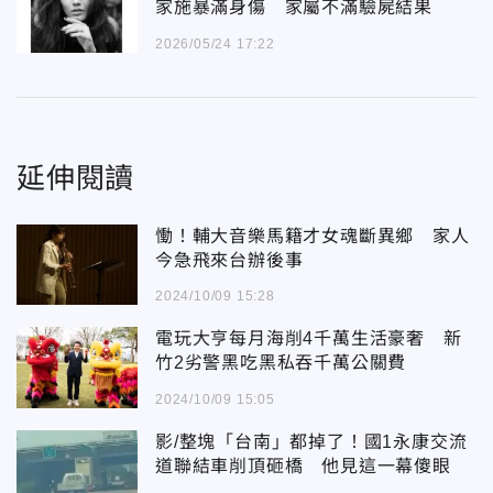
家施暴滿身傷 家屬不滿驗屍結果
2026/05/24 17:22
延伸閱讀
慟！輔大音樂馬籍才女魂斷異鄉 家人
今急飛來台辦後事
2024/10/09 15:28
電玩大亨每月海削4千萬生活豪奢 新
竹2劣警黑吃黑私吞千萬公關費
2024/10/09 15:05
影/整塊「台南」都掉了！國1永康交流
道聯結車削頂砸橋 他見這一幕傻眼