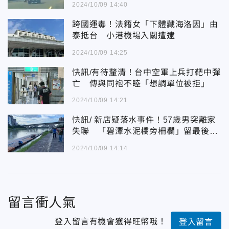
2024/10/09 14:40
跨國運毒！法籍女「下體藏海洛因」由
泰抵台 小港機場入關遭逮
2024/10/09 14:25
快訊/有待釐清！台中空軍上兵打靶中彈
亡 傳與同袍不睦「想調單位被拒」
2024/10/09 14:21
快訊/ 新店疑落水事件！57歲男突離家
失聯 「碧潭水泥橋旁柵欄」留最後身
影
2024/10/09 14:14
留言衝人氣
登入留言有機會獲得旺幣哦！
登入留言