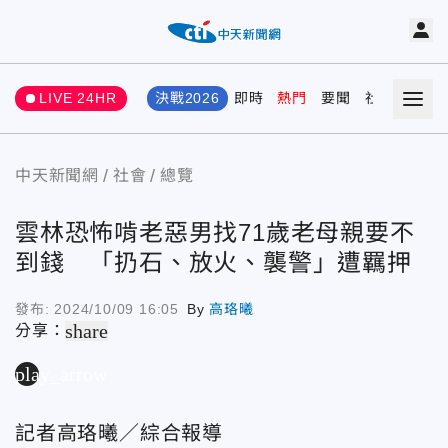
LIVE 24HR
決戰2026
即時
熱門
要聞
社會
娛樂
中天新聞網
社會
總覽
雲林恐怖啃老惡男找71歲老母親要不
到錢 「扔石、放火、襲警」遭羈押
發布:
2024/10/09 16:05
By
高珞曦
share
分享：
play_arrow
記者高珞曦／綜合報導