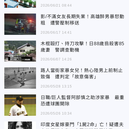
2026/06/21 08:44
影/不滿女友長期失業！高雄醉男暴怒動
粗 遭警壓制移送
2026/06/17 14:41
木棍毆打、持刀攻擊！日88歲翁殺害85
歲妻 警調查動機
2026/06/07 14:26
路人當街家暴女兒！熱心陸男上前制止
致傷 遭判定「故意傷害」
2026/05/28 13:15
日職/巨人監督阿部慎之助涉家暴 最重
恐遭球團開除
2026/05/26 10:34
印度女星嫁豪門「1屍2命」亡！疑遭夫