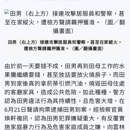
田男（右上方）接連攻擊居服員和警察，甚至在家縱火，
遭檢方聲請羈押獲准。（圖／翻攝畫面）
由於前一天要錢不成，田男再到田母工作的水
果攤繼續要錢，甚至放話要放火燒房子，而田
男到家後真的拿菸蒂引燃汽油，燒毀田母住處
的客廳家具，造成公共危險。如此種種，警方
認為田男違法行為具持續性，且危害大增，在
6月21日聲請拘票逮捕田男到案。經檢察官黃
煥軒複訊，認為田男犯罪嫌疑重大，有反覆實
施家庭暴力行為及危害家庭成員之嫌，向雲林