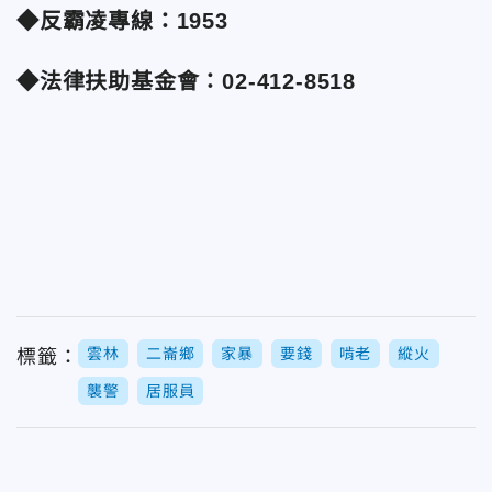
◆反霸凌專線：1953
◆法律扶助基金會：02-412-8518
雲林
二崙鄉
家暴
要錢
啃老
縱火
標籤：
襲警
居服員