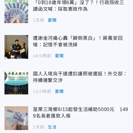
「0到18歲年領6萬」沒了？！行政院收三
讀函文喊：採取憲政作為
1天前
要聞
遭謝金河痛心轟「顛倒黑白」！蔣萬安回
嗆：記憶不會被洗掉
18小時前
要聞
國人入境烏干達遭扣護照被遣返！外交部：
持續連繫交涉
12小時前
要聞
苗栗三灣鄉8/13起發生活補助5000元 149
9名長者匯款入帳
1天前
生活