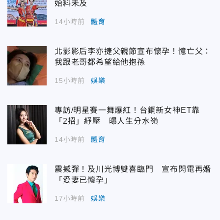
始料未及
14小時前
體育
北影影后李亦捷父親節宣布懷孕！憶亡父：
我跟老哥都希望給他抱孫
15小時前
娛樂
專訪/明星賽一舞爆紅！台鋼新女神ET靠
「2招」紓壓 曝人生分水嶺
14小時前
體育
震撼彈！及川光博雙喜臨門 宣布閃電再婚
「愛妻已懷孕」
17小時前
娛樂