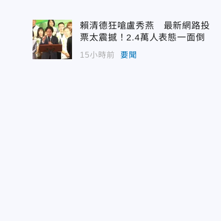
賴清德狂嗆盧秀燕 最新網路投
票太震撼！2.4萬人表態一面倒
15小時前
要聞