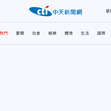
星
熱門
要聞
社會
娛樂
體育
生活
國際