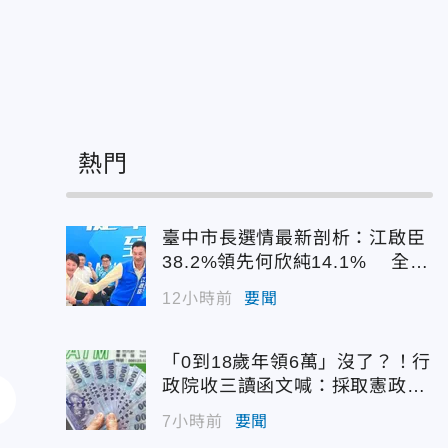
熱門
臺中市長選情最新剖析：江啟臣
38.2%領先何欣純14.1% 全世
代支持度全面居首
12小時前
要聞
「0到18歲年領6萬」沒了？！行
政院收三讀函文喊：採取憲政作
為
7小時前
要聞