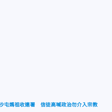
白沙屯媽祖收連署 信徒高喊政治勿介入宗教