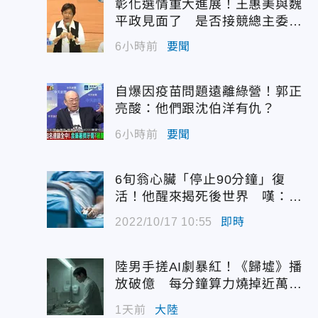
彰化選情重大進展！王惠美與魏
平政見面了 是否接競總主委態
度曝光
6小時前
要聞
自爆因疫苗問題遠離綠營！郭正
亮酸：他們跟沈伯洋有仇？
6小時前
要聞
6旬翁心臟「停止90分鐘」復
活！他醒來揭死後世界 嘆：很
恐怖…
2022/10/17 10:55
即時
陸男手搓AI劇暴紅！《歸墟》播
放破億 每分鐘算力燒掉近萬台
幣
1天前
大陸