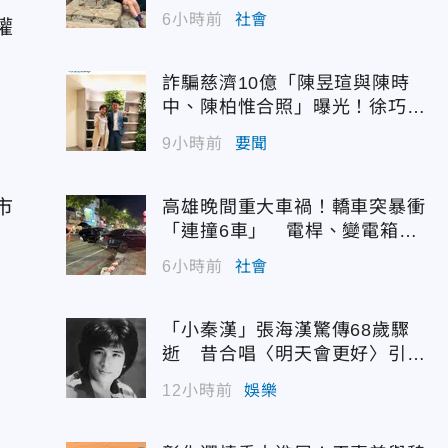
6小時前
社會
權
詐騙慈濟10億「陳昱瑄與陳時
中、陳柏惟合照」曝光！徐巧芯
震撼出手
9小時前
要聞
市
高雄晚間重大車禍！轎車突暴衝
「連撞6車」 電桿、變電箱全
遭殃
6小時前
社會
「小秦漢」張海漢驚傳68歲驟
逝 昔合唱〈明天會更好〉引追
憶
12小時前
娛樂