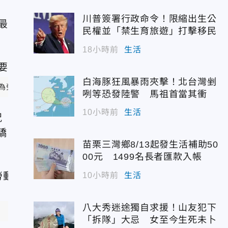
川普簽署行政命令！限縮出生公
最
民權並「禁生育旅遊」打擊移民
18小時前
生活
白海豚狂風暴雨夾擊！北台灣剉
成為勞工朋友最堅實的靠山。（圖取自盧秀燕臉書）
咧等恐發陸警 馬祖首當其衝
10小時前
生活
祝
驕
苗栗三灣鄉8/13起發生活補助50
00元 1499名長者匯款入帳
10小時前
生活
八大秀迷途獨自求援！山友犯下
「拆隊」大忌 女至今生死未卜