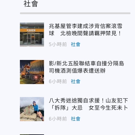
社會
兆基屋管李建成涉背信案滾雪
球 北檢晚間聲請羈押禁見！
5小時前
社會
影/新北五股聯結車自撞分隔島
司機酒測值爆表遭送辦
6小時前
社會
八大秀迷途獨自求援！山友犯下
「拆隊」大忌 女至今生死未卜
6小時前
社會